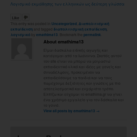
Λογισμικό εκμάθησης των ελληνικών ως δεύτερη γλώσσα
Like
This entry was posted in
Uncategorized
,
Διαπολιτισμική
εκπαίδευση
and tagged
διαπολιτισμική εκπαίδευση
,
λογισμικό
by
emathima13
. Bookmark the
permalink
.
About emathima13
Είμαι δασκάλα ειδικής αγωγής και
κατάγομαι από τα Ιωάννινα. Σκοπός αυτού
του site είναι να μπορώ να μοιραστώ
εκπαιδευτικό υλικό και ιδέες με γονείς και
συναδέλφους, προκειμένου να
εκπαιδεύσουμε τα παιδιά και να τους
παρέχουμε δεξιότητες και γνώσεις με πιο
αποτελεσματικό και ευχάριστο τρόπο.
Ελπίζω και εύχομαι το emathima.gr να γίνει
ένα χρήσιμο εργαλείο για τον δάσκαλο και
το γονιό.
View all posts by emathima13
→