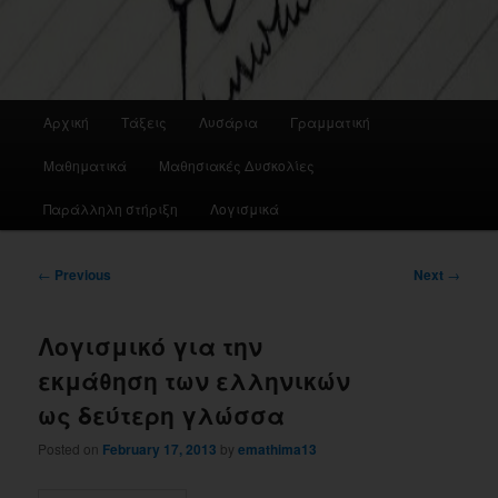
Main
Αρχική
Τάξεις
Λυσάρια
Γραμματική
menu
Μαθηματικά
Μαθησιακές Δυσκολίες
Παράλληλη στήριξη
Λογισμικά
Post
←
Previous
Next
→
navigation
Λογισμικό για την
εκμάθηση των ελληνικών
ως δεύτερη γλώσσα
Posted on
February 17, 2013
by
emathima13