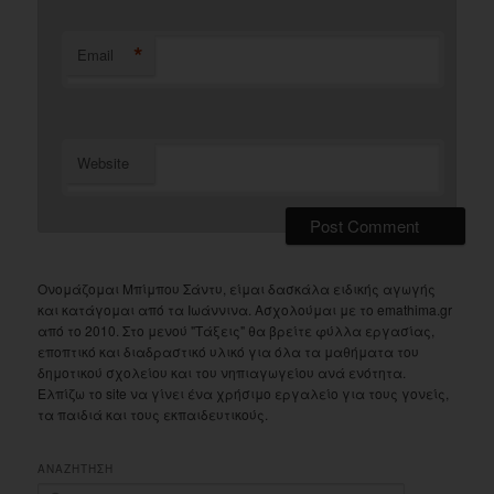
*
Email
Website
Ονομάζομαι Μπίμπου Σάντυ, είμαι δασκάλα ειδικής αγωγής
και κατάγομαι από τα Ιωάννινα. Ασχολούμαι με το emathima.gr
από το 2010. Στο μενού "Τάξεις" θα βρείτε φύλλα εργασίας,
εποπτικό και διαδραστικό υλικό για όλα τα μαθήματα του
δημοτικού σχολείου και του νηπιαγωγείου ανά ενότητα.
Ελπίζω το site να γίνει ένα χρήσιμο εργαλείο για τους γονείς,
τα παιδιά και τους εκπαιδευτικούς.
ΑΝΑΖΗΤΗΣΗ
S