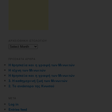
ΑΡΧΕΙΟΘΗΚΗ ΙΣΤΟΛΟΓΙΟΥ
Αρχειοθηκη
ιστολογιου
ΠΡΟΣΦΑΤΑ ΑΡΘΡΑ
Η θρησκεία και η γραφή των Μινωιτών
Η τέχνη των Μινωιτών
Η θρησκεία και η γραφή των Μινωιτών
3. Η καθημερινή ζωή των Μινωιτών
2. Το ανάκτορο της Κνωσού
META
Log in
Entries feed