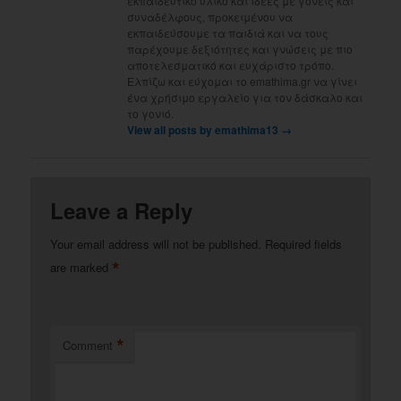
εκπαιδευτικό υλικό και ιδέες με γονείς και
συναδέλφους, προκειμένου να
εκπαιδεύσουμε τα παιδιά και να τους
παρέχουμε δεξιότητες και γνώσεις με πιο
αποτελεσματικό και ευχάριστο τρόπο.
Ελπίζω και εύχομαι το emathima.gr να γίνει
ένα χρήσιμο εργαλείο για τον δάσκαλο και
το γονιό.
View all posts by emathima13
→
Leave a Reply
Your email address will not be published.
Required fields
*
are marked
*
Comment