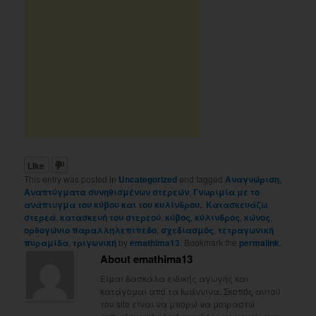
Like
This entry was posted in
Uncategorized
and tagged
Αναγνώριση
,
Αναπτύγματα συνηθισμένων στερεών
,
Γνωριμία με το
ανάπτυγμα του κύβου και του κυλίνδρου.
,
Κατασκευάζω
στερεά
,
κατασκευή του στερεού
,
κύβος
,
κύλινδρος
,
κώνος
,
ορθογώνιο παραλληλεπιπεδο
,
σχεδιασμός
,
τετραγωνική
πυραμίδα
,
τριγωνική
by
emathima13
. Bookmark the
permalink
.
About emathima13
Είμαι δασκάλα ειδικής αγωγής και
κατάγομαι από τα Ιωάννινα. Σκοπός αυτού
του site είναι να μπορώ να μοιραστώ