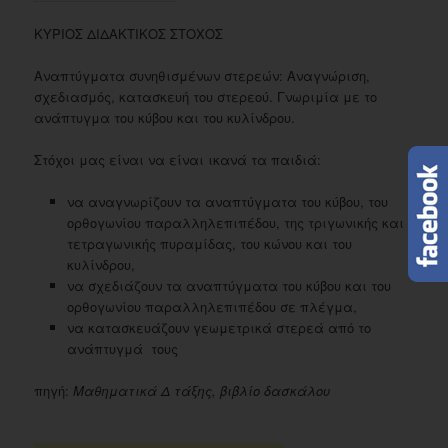
ΚΥΡΙΟΣ ΔΙΔΑΚΤΙΚΟΣ ΣΤΟΧΟΣ
Αναπτύγματα συνηθισμένων στερεών: Αναγνώριση,
σχεδιασμός, κατασκευή του στερεού. Γνωριμία με το
ανάπτυγμα του κύβου και του κυλίνδρου.
Στόχοι μας είναι να είναι ικανά τα παιδιά:
να αναγνωρίζουν τα αναπτύγματα του κύβου, του
ορθογωνίου παραλληλεπιπέδου, της τριγωνικής και
τετραγωνικής πυραμίδας, του κώνου και του
κυλίνδρου,
να σχεδιάζουν τα αναπτύγματα του κύβου και του
ορθογωνίου παραλληλεπιπέδου σε πλέγμα,
να κατασκευάζουν γεωμετρικά στερεά από το
ανάπτυγμά τους
πηγή:
Μαθηματικά Δ τάξης, βιβλίο δασκάλου