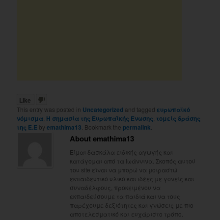
Like
This entry was posted in
Uncategorized
and tagged
ευρωπαϊκό
νόμισμα
,
Η σημασία της Ευρωπαϊκής Ένωσης
,
τομείς δράσης
της Ε.Ε
by
emathima13
. Bookmark the
permalink
.
About emathima13
Είμαι δασκάλα ειδικής αγωγής και
κατάγομαι από τα Ιωάννινα. Σκοπός αυτού
του site είναι να μπορώ να μοιραστώ
εκπαιδευτικό υλικό και ιδέες με γονείς και
συναδέλφους, προκειμένου να
εκπαιδεύσουμε τα παιδιά και να τους
παρέχουμε δεξιότητες και γνώσεις με πιο
αποτελεσματικό και ευχάριστο τρόπο.