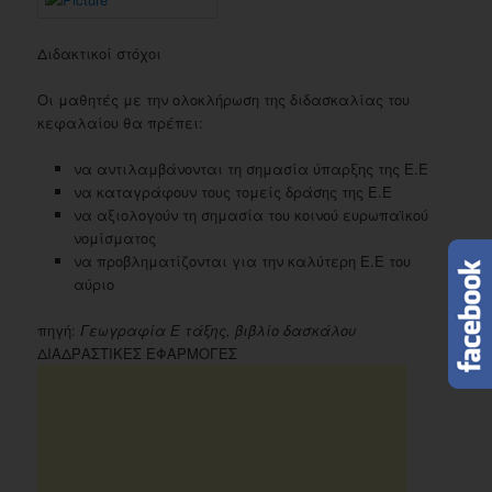
Διδακτικοί στόχοι
Οι μαθητές με την ολοκλήρωση της διδασκαλίας του
κεφαλαίου θα πρέπει:
να αντιλαμβάνονται τη σημασία ύπαρξης της Ε.Ε
να καταγράφουν τους τομείς δράσης της Ε.Ε
να αξιολογούν τη σημασία του κοινού ευρωπαϊκού
νομίσματος
να προβληματίζονται για την καλύτερη Ε.Ε του
αύριο
πηγή:
Γεωγραφία Ε τάξης, βιβλίο δασκάλου
ΔΙΑΔΡΑΣΤΙΚΕΣ ΕΦΑΡΜΟΓΕΣ