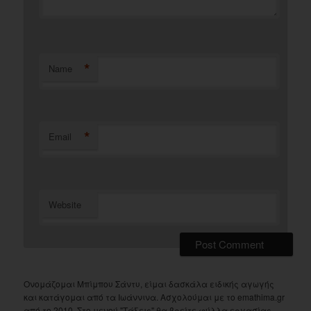
*
Name
*
Email
Website
Ονομάζομαι Μπίμπου Σάντυ, είμαι δασκάλα ειδικής αγωγής
και κατάγομαι από τα Ιωάννινα. Ασχολούμαι με το emathima.gr
από το 2010. Στο μενού "Τάξεις" θα βρείτε φύλλα εργασίας,