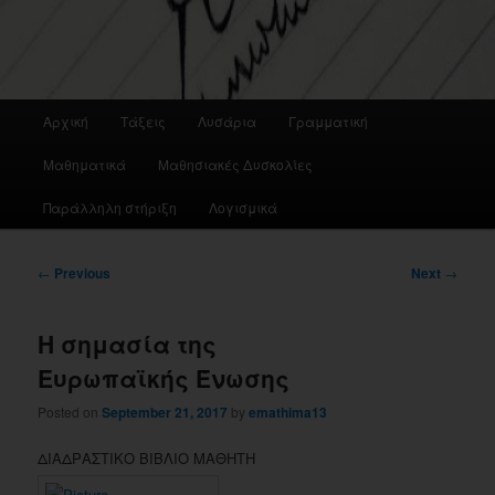
Main
Αρχική
Τάξεις
Λυσάρια
Γραμματική
menu
Μαθηματικά
Μαθησιακές Δυσκολίες
Παράλληλη στήριξη
Λογισμικά
Post
←
Previous
Next
→
navigation
Η σημασία της
Ευρωπαϊκής Ένωσης
Posted on
September 21, 2017
by
emathima13
ΔΙΑΔΡΑΣΤΙΚΟ ΒΙΒΛΙΟ ΜΑΘΗΤΗ