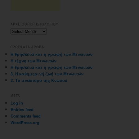
ΑΡΧΕΙΟΘΗΚΗ ΙΣΤΟΛΟΓΙΟΥ
Αρχειοθηκη
ιστολογιου
ΠΡΟΣΦΑΤΑ ΑΡΘΡΑ
Η θρησκεία και η γραφή των Μινωιτών
Η τέχνη των Μινωιτών
Η θρησκεία και η γραφή των Μινωιτών
3. Η καθημερινή ζωή των Μινωιτών
2. Το ανάκτορο της Κνωσού
META
Log in
Entries feed
Comments feed
WordPress.org