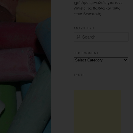
χρήσιμο εργαλείο για τους
γονείς, τα παιδιά και τους
εκπαιδευτικούς.
ΑΝΑΖΗΤΗΣΗ
S
e
a
r
ΠΕΡΙΕΧΟΜΕΝΑ
c
Περιεχομενα
h
TEST2