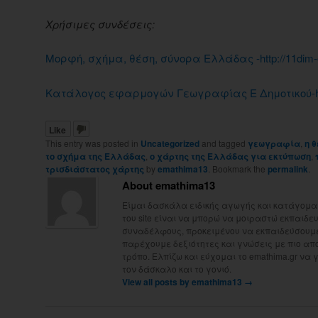
Χρήσιμες συνδέσεις:
Μορφή, σχήμα, θέση, σύνορα Ελλάδας -http://11dim-e
Κατάλογος εφαρμογών Γεωγραφίας Ε Δημοτικού-https:
Like
This entry was posted in
Uncategorized
and tagged
γεωγραφία
,
η 
το σχήμα της Ελλάδας
,
ο χάρτης της Ελλάδας για εκτύπωση
,
τρισδιάστατος χάρτης
by
emathima13
. Bookmark the
permalink
.
About emathima13
Είμαι δασκάλα ειδικής αγωγής και κατάγομαι
του site είναι να μπορώ να μοιραστώ εκπαιδευτ
συναδέλφους, προκειμένου να εκπαιδεύσουμε 
παρέχουμε δεξιότητες και γνώσεις με πιο απ
τρόπο. Ελπίζω και εύχομαι το emathima.gr να 
τον δάσκαλο και το γονιό.
View all posts by emathima13
→