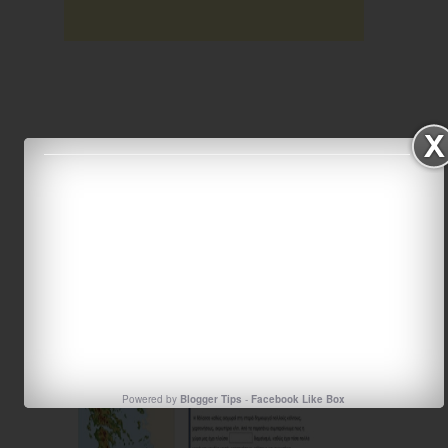
Τρισδιάστατος χάρτης της Ελλάδας
Powered by
Blogger Tips
-
Facebook Like Box