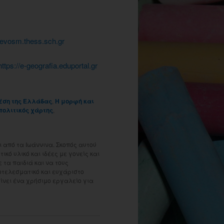
vosm.thess.sch.gr
//e-geografia.eduportal.gr
θέση της Ελλάδας
,
Η μορφή και
πολιτικός χάρτης
,
 από τα Ιωάννινα. Σκοπός αυτού
ικό υλικό και ιδέες με γονείς και
τα παιδιά και να τους
οτελεσματικό και ευχάριστο
γίνει ένα χρήσιμο εργαλείο για