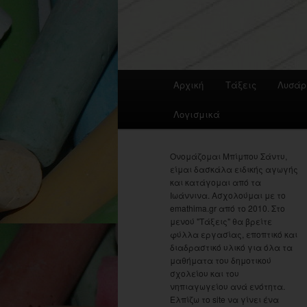
Main
Αρχική
Τάξεις
Λυσάρ
menu
Λογισμικά
Ονομάζομαι Μπίμπου Σάντυ,
είμαι δασκάλα ειδικής αγωγής
και κατάγομαι από τα
Ιωάννινα. Ασχολούμαι με το
emathima.gr από το 2010. Στο
μενού "Τάξεις" θα βρείτε
φύλλα εργασίας, εποπτικό και
διαδραστικό υλικό για όλα τα
μαθήματα του δημοτικού
σχολείου και του
νηπιαγωγείου ανά ενότητα.
Ελπίζω το site να γίνει ένα