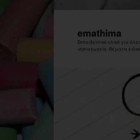
Skip
to
primary
emathima
content
Εκπαιδευτικό υλικό για όλες
νηπιαγωγείο. Θέματα ειδική