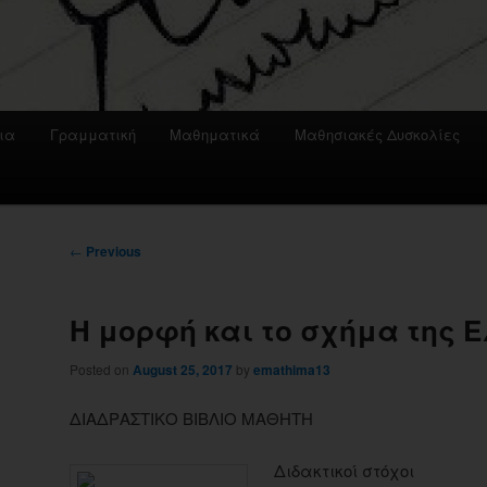
ια
Γραμματική
Μαθηματικά
Μαθησιακές Δυσκολίες
Post
←
Previous
navigation
Η μορφή και το σχήμα της 
Posted on
August 25, 2017
by
emathima13
ΔΙΑΔΡΑΣΤΙΚΟ ΒΙΒΛΙΟ ΜΑΘΗΤΗ
Διδακτικοί στόχοι