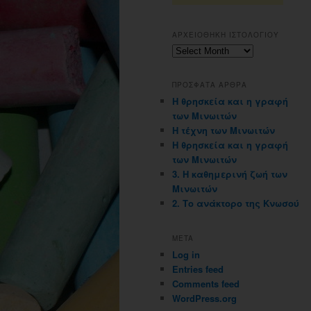
ΑΡΧΕΙΟΘΗΚΗ ΙΣΤΟΛΟΓΙΟΥ
Αρχειοθηκη
ιστολογιου
ΠΡΟΣΦΑΤΑ ΑΡΘΡΑ
Η θρησκεία και η γραφή
των Μινωιτών
Η τέχνη των Μινωιτών
Η θρησκεία και η γραφή
των Μινωιτών
3. Η καθημερινή ζωή των
Μινωιτών
2. Το ανάκτορο της Κνωσού
META
Log in
Entries feed
Comments feed
WordPress.org