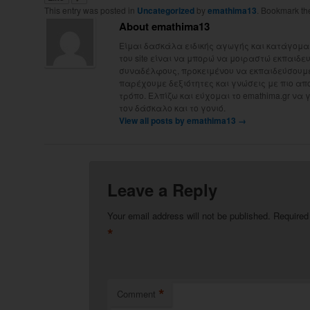
This entry was posted in
Uncategorized
by
emathima13
. Bookmark t
About emathima13
Είμαι δασκάλα ειδικής αγωγής και κατάγομαι
του site είναι να μπορώ να μοιραστώ εκπαιδευτ
συναδέλφους, προκειμένου να εκπαιδεύσουμε 
παρέχουμε δεξιότητες και γνώσεις με πιο απ
τρόπο. Ελπίζω και εύχομαι το emathima.gr να 
τον δάσκαλο και το γονιό.
View all posts by emathima13
→
Leave a Reply
Your email address will not be published.
Required
*
*
Comment