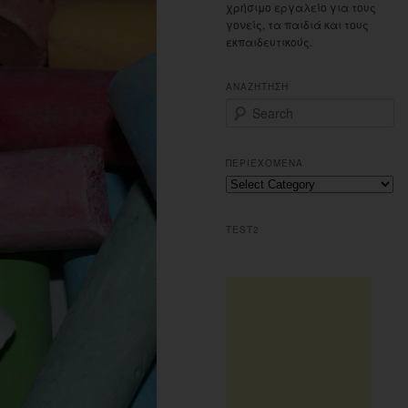
χρήσιμο εργαλείο για τους
γονείς, τα παιδιά και τους
εκπαιδευτικούς.
ΑΝΑΖΗΤΗΣΗ
S
e
a
r
ΠΕΡΙΕΧΟΜΕΝΑ
c
Περιεχομενα
h
TEST2