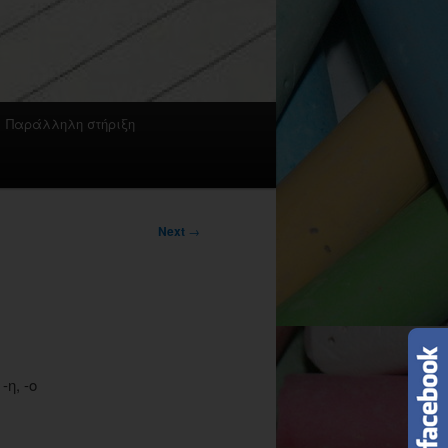
Παράλληλη στήριξη
Next
→
η, -ο