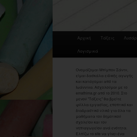
Main
Αρχική
Τάξεις
Λυσάρ
menu
Λογισμικά
Ονομάζομαι Μπίμπου Σάντυ,
είμαι δασκάλα ειδικής αγωγής
και κατάγομαι από τα
Ιωάννινα. Ασχολούμαι με το
emathima.gr από το 2010. Στο
μενού "Τάξεις" θα βρείτε
φύλλα εργασίας, εποπτικό και
διαδραστικό υλικό για όλα τα
μαθήματα του δημοτικού
σχολείου και του
νηπιαγωγείου ανά ενότητα.
Ελπίζω το site να γίνει ένα