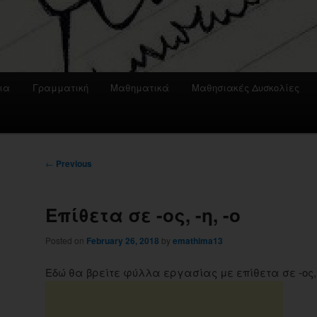
ια
Γραμματική
Μαθηματικά
Μαθησιακές Δυσκολίες
Post
←
Previous
navigation
Επίθετα σε -ος, -η, -ο
Posted on
February 26, 2018
by
emathima13
Εδώ θα βρείτε φύλλα εργασίας με επίθετα σε -ος, -