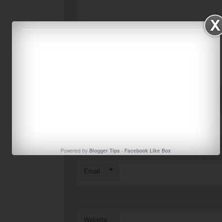
*
Name
Powered by
Blogger Tips
-
Facebook Like Box
*
Email
Website