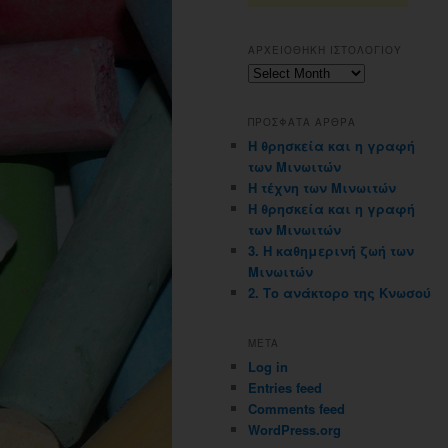
ΑΡΧΕΙΟΘΗΚΗ ΙΣΤΟΛΟΓΙΟΥ
Αρχειοθηκη
ιστολογιου
ΠΡΟΣΦΑΤΑ ΑΡΘΡΑ
Η θρησκεία και η γραφή
των Μινωιτών
Η τέχνη των Μινωιτών
Η θρησκεία και η γραφή
των Μινωιτών
3. Η καθημερινή ζωή των
Μινωιτών
2. Το ανάκτορο της Κνωσού
META
Log in
Entries feed
Comments feed
WordPress.org