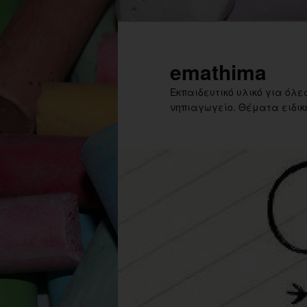
Skip
to
primary
emathima
content
Εκπαιδευτικό υλικό για όλες
νηπιαγωγείο. Θέματα ειδική