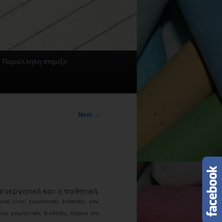
Παράλληλη στήριξη
Next
→
νεργητική και η παθητική.
ωνή είναι ενεργητικής διάθεσης, ενώ
τα ενεργητικής διάθεσης λήγουν στο