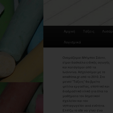
Main
Αρχική
Τάξεις
Λυσάρ
menu
Λογισμικά
Ονομάζομαι Μπίμπου Σάντυ,
είμαι δασκάλα ειδικής αγωγής
και κατάγομαι από τα
Ιωάννινα. Ασχολούμαι με το
emathima.gr από το 2010. Στο
μενού "Τάξεις" θα βρείτε
φύλλα εργασίας, εποπτικό και
διαδραστικό υλικό για όλα τα
μαθήματα του δημοτικού
σχολείου και του
νηπιαγωγείου ανά ενότητα.
Ελπίζω το site να γίνει ένα