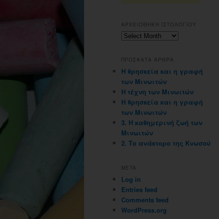
ΑΡΧΕΙΟΘΗΚΗ ΙΣΤΟΛΟΓΙΟΥ
Αρχειοθηκη
ιστολογιου
ΠΡΟΣΦΑΤΑ ΑΡΘΡΑ
Η θρησκεία και η γραφή
των Μινωιτών
Η τέχνη των Μινωιτών
Η θρησκεία και η γραφή
των Μινωιτών
3. Η καθημερινή ζωή των
Μινωιτών
2. Το ανάκτορο της Κνωσού
META
Log in
Entries feed
Comments feed
WordPress.org