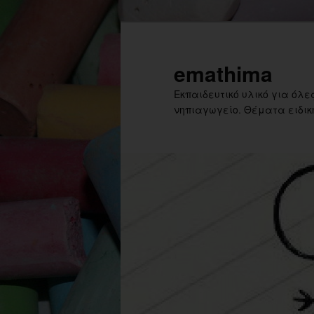
Skip
to
primary
emathima
content
Εκπαιδευτικό υλικό για όλες
νηπιαγωγείο. Θέματα ειδική