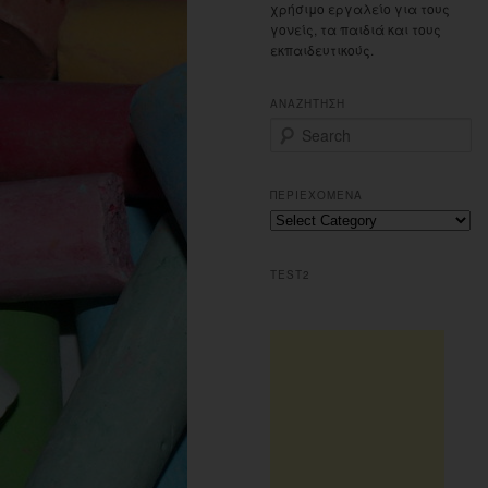
χρήσιμο εργαλείο για τους
γονείς, τα παιδιά και τους
εκπαιδευτικούς.
ΑΝΑΖΗΤΗΣΗ
S
e
a
r
ΠΕΡΙΕΧΟΜΕΝΑ
c
Περιεχομενα
h
TEST2