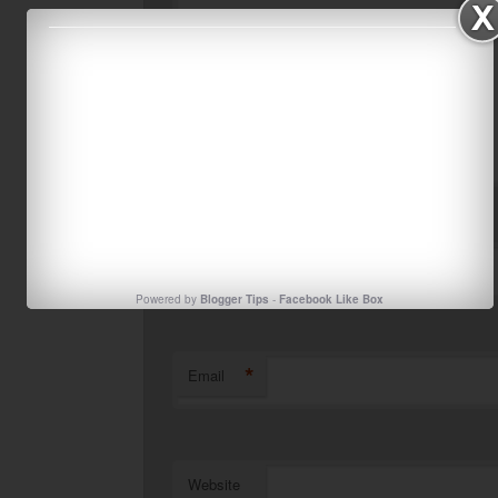
*
Name
Powered by
Blogger Tips
-
Facebook Like Box
*
Email
Website