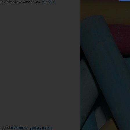
κής διάθεσης λήγουν σε
-μαι
.
[ΟΕΔΒ 1]
tagged
ασκήσεις
,
γραμματική
,