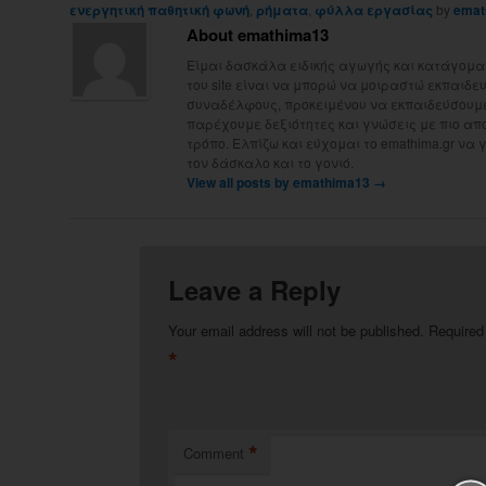
ενεργητική παθητική φωνή
,
ρήματα
,
φύλλα εργασίας
by
emat
About emathima13
Είμαι δασκάλα ειδικής αγωγής και κατάγομαι
του site είναι να μπορώ να μοιραστώ εκπαιδευτ
συναδέλφους, προκειμένου να εκπαιδεύσουμε 
παρέχουμε δεξιότητες και γνώσεις με πιο απ
τρόπο. Ελπίζω και εύχομαι το emathima.gr να 
τον δάσκαλο και το γονιό.
View all posts by emathima13
→
Leave a Reply
Your email address will not be published.
Required
*
*
Comment