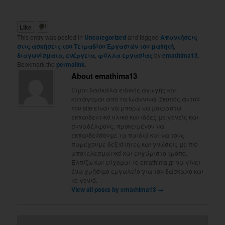
Like
This entry was posted in
Uncategorized
and tagged
Απαντήσεις
στις ασκήσεις του Τετραδίου Εργασιών του μαθητή
,
διαγωνίσματα
,
ενέργεια
,
φύλλα εργασίας
by
emathima13
.
Bookmark the
permalink
.
About emathima13
Είμαι δασκάλα ειδικής αγωγής και
κατάγομαι από τα Ιωάννινα. Σκοπός αυτού
του site είναι να μπορώ να μοιραστώ
εκπαιδευτικό υλικό και ιδέες με γονείς και
συναδέλφους, προκειμένου να
εκπαιδεύσουμε τα παιδιά και να τους
παρέχουμε δεξιότητες και γνώσεις με πιο
αποτελεσματικό και ευχάριστο τρόπο.
Ελπίζω και εύχομαι το emathima.gr να γίνει
ένα χρήσιμο εργαλείο για τον δάσκαλο και
το γονιό.
View all posts by emathima13
→