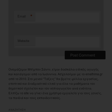
*
Email
Website
Ονομάζομαι Μπίμπου Σάντυ, είμαι δασκάλα ειδικής αγωγής
και κατάγομαι από τα Ιωάννινα. Ασχολούμαι με το emathima.gr
από το 2010. Στο μενού "Τάξεις" θα βρείτε φύλλα εργασίας,
εποπτικό και διαδραστικό υλικό για όλα τα μαθήματα του
δημοτικού σχολείου και του νηπιαγωγείου ανά ενότητα.
Ελπίζω το site να γίνει ένα χρήσιμο εργαλείο για τους γονείς,
τα παιδιά και τους εκπαιδευτικούς.
ΑΝΑΖΗΤΗΣΗ