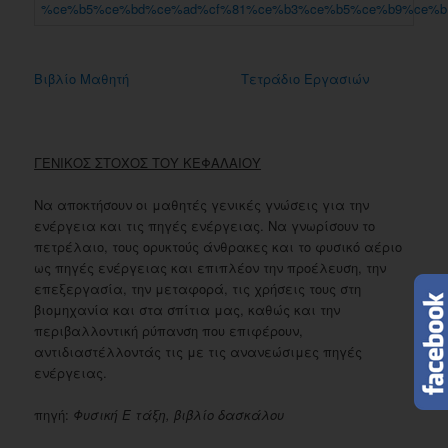
Βιβλίο Μαθητή
Τετράδιο Εργασιών
ΓΕΝΙΚΟΣ ΣΤΟΧΟΣ ΤΟΥ ΚΕΦΑΛΑΙΟΥ
Να αποκτήσουν οι μαθητές γενικές γνώσεις για την
ενέργεια και τις πηγές ενέργειας. Να γνωρίσουν το
πετρέλαιο, τους ορυκτούς άνθρακες και το φυσικό αέριο
ως πηγές ενέργειας και επιπλέον την προέλευση, την
επεξεργασία, την μεταφορά, τις χρήσεις τους στη
βιομηχανία και στα σπίτια μας, καθώς και την
περιβαλλοντική ρύπανση που επιφέρουν,
αντιδιαστέλλοντάς τις με τις ανανεώσιμες πηγές
ενέργειας.
πηγή:
Φυσική Ε τάξη, βιβλίο δασκάλου