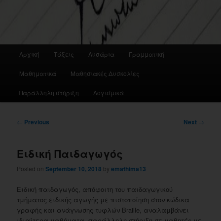
Main
Αρχική
Τάξεις
Λυσάρια
Γραμματική
menu
Μαθηματικά
Μαθησιακές Δυσκολίες
Παράλληλη στήριξη
Λογισμικά
Post
←
Previous
Next
→
navigation
Ειδική Παιδαγωγός
Posted on
September 10, 2018
by
emathima13
Ειδική παιδαγωγός, απόφοιτη του παιδαγωγικού
τμήματος ειδικής αγωγής με πιστοποίηση στον κώδικα
γραφής και ανάγνωσης τυφλών Braille, αναλαμβάνει
ιδιαίτερα μαθήματα, παράλληλη στήριξη σε μαθητές με