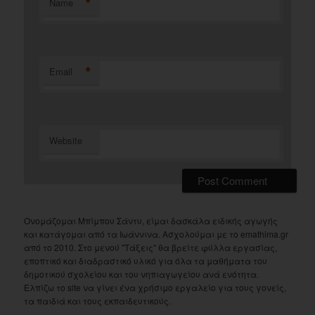
*
Name
*
Email
Website
Ονομάζομαι Μπίμπου Σάντυ, είμαι δασκάλα ειδικής αγωγής
και κατάγομαι από τα Ιωάννινα. Ασχολούμαι με το emathima.gr
από το 2010. Στο μενού "Τάξεις" θα βρείτε φύλλα εργασίας,
εποπτικό και διαδραστικό υλικό για όλα τα μαθήματα του
δημοτικού σχολείου και του νηπιαγωγείου ανά ενότητα.
Ελπίζω το site να γίνει ένα χρήσιμο εργαλείο για τους γονείς,
τα παιδιά και τους εκπαιδευτικούς.