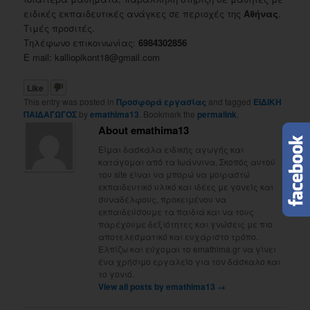
ειδικές εκπαιδευτικές ανάγκες σε περιοχές της
Αθήνας
.
Τιμές προσιτές.
Τηλέφωνο επικοινωνίας:
6984302856
E mail: kalliopikont18@gmail.com
Like
This entry was posted in
Προσφορά εργασίας
and tagged
ΕΙΔΙΚΗ
ΠΑΙΔΑΓΩΓΟΣ
by
emathima13
. Bookmark the
permalink
.
About emathima13
Είμαι δασκάλα ειδικής αγωγής και
κατάγομαι από τα Ιωάννινα. Σκοπός αυτού
του site είναι να μπορώ να μοιραστώ
εκπαιδευτικό υλικό και ιδέες με γονείς και
συναδέλφους, προκειμένου να
εκπαιδεύσουμε τα παιδιά και να τους
παρέχουμε δεξιότητες και γνώσεις με πιο
αποτελεσματικό και ευχάριστο τρόπο.
Ελπίζω και εύχομαι το emathima.gr να γίνει
ένα χρήσιμο εργαλείο για τον δάσκαλο και
το γονιό.
View all posts by emathima13
→