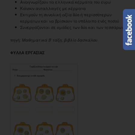
Αναγνωρίζουν τα ελληνικά κέρματα του ευρώ
Κάνουν ανταλλαγές με κέρματα
Εκτιμούν τη συνολική αξία δύο ή περισσότερων
κερμάτων και να βρίσκουν το υπόλοιπο ενός ποσού
Συνεργάζονται σε ομάδες των δύο και των τεσσάρων
πηγή:
Μαθηματικά Β τάξη, βιβλίο δασκάλου
ΦΥΛΛΑ ΕΡΓΑΣΙΑΣ