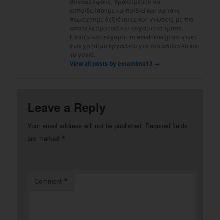
συναδέλφους, προκειμένου να
εκπαιδεύσουμε τα παιδιά και να τους
παρέχουμε δεξιότητες και γνώσεις με πιο
αποτελεσματικό και ευχάριστο τρόπο.
Ελπίζω και εύχομαι το emathima.gr να γίνει
ένα χρήσιμο εργαλείο για τον δάσκαλο και
το γονιό.
View all posts by emathima13
→
Leave a Reply
Your email address will not be published.
Required fields
*
are marked
*
Comment