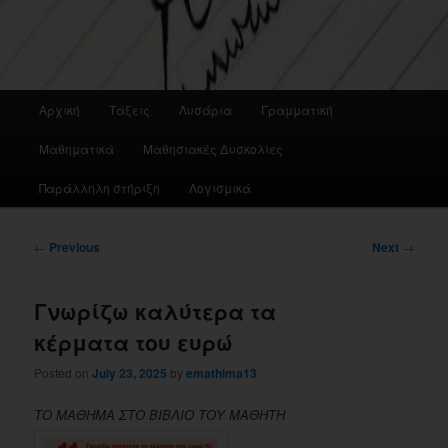
Main
Αρχική
Τάξεις
Λυσάρια
Γραμματική
menu
Μαθηματικά
Μαθησιακές Δυσκολίες
Παράλληλη στήριξη
Λογισμικά
Post
←
Previous
Next
→
navigation
Γνωρίζω καλύτερα τα
κέρματα του ευρώ
Posted on
July 23, 2025
by
emathima13
ΤΟ ΜΑΘΗΜΑ ΣΤΟ ΒΙΒΛΙΟ ΤΟΥ ΜΑΘΗΤΗ