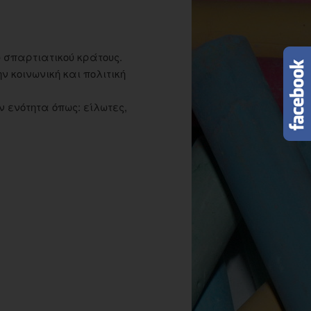
υ σπαρτιατικού κράτους.
 κοινωνική και πολιτική
ν ενότητα όπως: είλωτες,