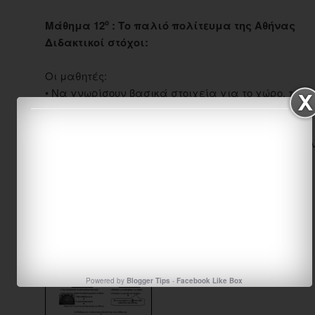
Μάθημα 12
:
Το παλιό πολίτευμα της Αθήνας
ο
Διδακτικοί στόχοι:
Οι μαθητές:
• Να γνωρίσουν βασικά στοιχεία για το χώρο, τον 
συγκρότηση του αθηναϊκού
κράτους.
• Να εκτιμήσουν τη μεγάλη σημασία του θεσμού των
δικαιοσύνης.
πηγή:
Ιστορία Γ τάξης, βιβλίο δασκάλου
Σχεδιάγραμμα μαθήματος
Powered by
Blogger Tips
-
Facebook Like Box