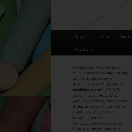
Main
Αρχική
Τάξεις
Λυσάρ
menu
Λογισμικά
Ονομάζομαι Μπίμπου Σάντυ,
είμαι δασκάλα ειδικής αγωγής
και κατάγομαι από τα
Ιωάννινα. Ασχολούμαι με το
emathima.gr από το 2010. Στο
μενού "Τάξεις" θα βρείτε
φύλλα εργασίας, εποπτικό και
διαδραστικό υλικό για όλα τα
μαθήματα του δημοτικού
σχολείου και του
νηπιαγωγείου ανά ενότητα.
Ελπίζω το site να γίνει ένα