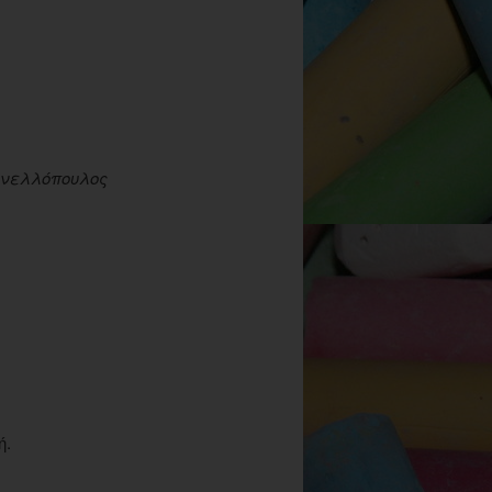
νελλόπουλος
ή.