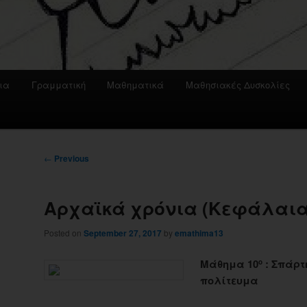
ια
Γραμματική
Μαθηματικά
Μαθησιακές Δυσκολίες
Post
←
Previous
navigation
Αρχαϊκά χρόνια (Κεφάλαια 
Posted on
September 27, 2017
by
emathima13
Μάθημα 10
:
Σπάρτη
ο
πολίτευμα