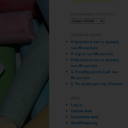
ΑΡΧΕΙΟΘΗΚΗ ΙΣΤΟΛΟΓΙΟΥ
Αρχειοθηκη
ιστολογιου
ΠΡΟΣΦΑΤΑ ΑΡΘΡΑ
Η θρησκεία και η γραφή
των Μινωιτών
Η τέχνη των Μινωιτών
Η θρησκεία και η γραφή
των Μινωιτών
3. Η καθημερινή ζωή των
Μινωιτών
2. Το ανάκτορο της Κνωσού
META
Log in
Entries feed
Comments feed
WordPress.org