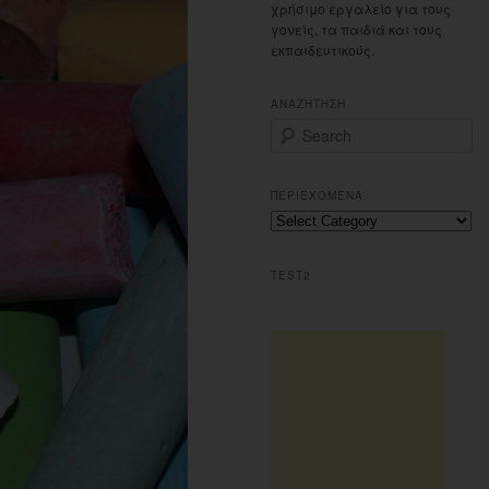
χρήσιμο εργαλείο για τους
γονείς, τα παιδιά και τους
εκπαιδευτικούς.
ΑΝΑΖΗΤΗΣΗ
S
e
a
r
ΠΕΡΙΕΧΟΜΕΝΑ
c
Περιεχομενα
h
TEST2