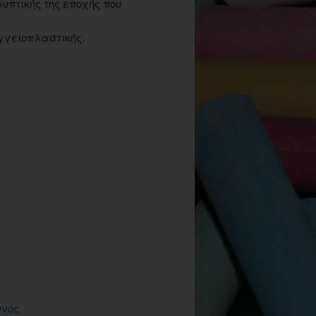
υπτικής της εποχής που
γγειοπλαστικής.
ννος