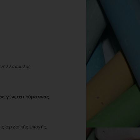
νελλόπουλος
ος γίνεται τύραννος
της αρχαϊκής εποχής,