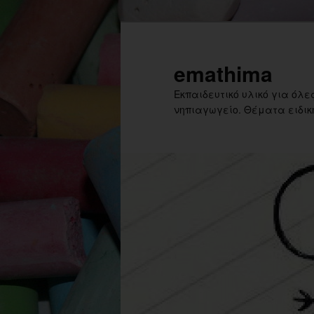
Skip
to
primary
emathima
content
Εκπαιδευτικό υλικό για όλες
νηπιαγωγείο. Θέματα ειδική