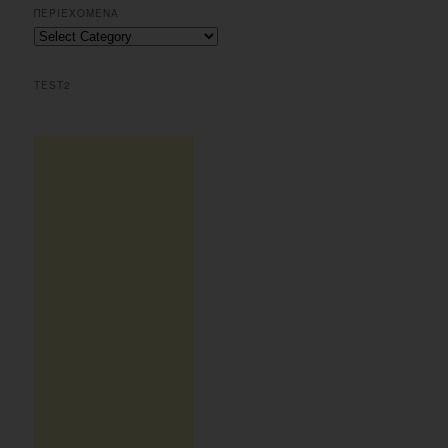
r
ΠΕΡΙΕΧΟΜΕΝΑ
c
Περιεχομενα
h
TEST2