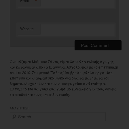
*
Email
Website
Ονομάζομαι Μπίμπου Σάντυ, είμαι δασκάλα ειδικής αγωγής
και κατάγομαι από τα Ιωάννινα. Ασχολούμαι με το emathima.gr
από το 2010. Στο μενού "Τάξεις" θα βρείτε φύλλα εργασίας,
εποπτικό και διαδραστικό υλικό για όλα τα μαθήματα του
δημοτικού σχολείου και του νηπιαγωγείου ανά ενότητα.
Ελπίζω το site να γίνει ένα χρήσιμο εργαλείο για τους γονείς,
τα παιδιά και τους εκπαιδευτικούς.
ΑΝΑΖΗΤΗΣΗ
S
e
a