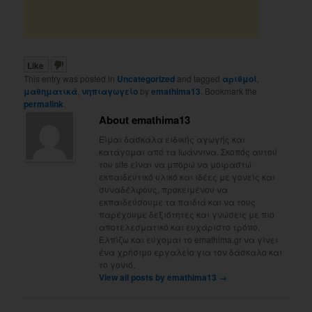
Like
This entry was posted in
Uncategorized
and tagged
αριθμοί
,
μαθηματικά
,
νηπιαγωγείο
by
emathima13
. Bookmark the
permalink
.
About emathima13
Είμαι δασκάλα ειδικής αγωγής και
κατάγομαι από τα Ιωάννινα. Σκοπός αυτού
του site είναι να μπορώ να μοιραστώ
εκπαιδευτικό υλικό και ιδέες με γονείς και
συναδέλφους, προκειμένου να
εκπαιδεύσουμε τα παιδιά και να τους
παρέχουμε δεξιότητες και γνώσεις με πιο
αποτελεσματικό και ευχάριστο τρόπο.
Ελπίζω και εύχομαι το emathima.gr να γίνει
ένα χρήσιμο εργαλείο για τον δάσκαλο και
το γονιό.
View all posts by emathima13
→