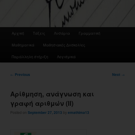
Main
Αρχική
Τάξεις
Λυσάρια
Γραμματική
menu
Μαθηματικά
Μαθησιακές Δυσκολίες
Παράλληλη στήριξη
Λογισμικά
Post
←
Previous
Next
→
navigation
Αρίθμηση, ανάγνωση και
γραφή αριθμών (ΙΙ)
Posted on
September 27, 2013
by
emathima13