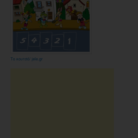
Το κουτσό/ jele.gr