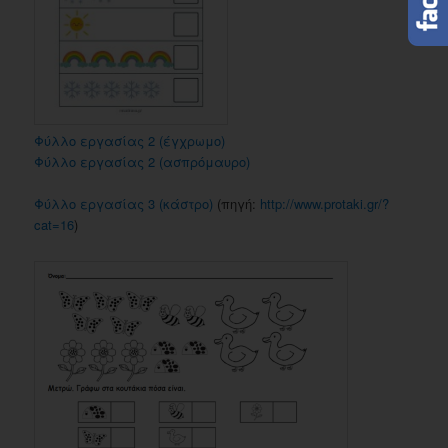
Φύλλο εργασίας 2 (έγχρωμο)
Φύλλο εργασίας 2 (ασπρόμαυρο)
Φύλλο εργασίας 3 (κάστρο)
(πηγή:
http://www.protaki.gr/?
cat=16
)