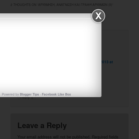
2 THOUGHTS ON “
ΑΡΊΘΜΗΣΗ, ΑΝΆΓΝΩΣΗ ΚΑΙ ΓΡΑΦΉ ΑΡΙΘΜΏΝ (ΙΙ)
”
Pingback:
Μαθηματικά Α τάξη | e-mathima
maglia nazionale mondiali 2011
on
October 13, 2013 at
8:56 am
said:
Amazing! You know I love your blog!!!
(
)
Like Button Notice
view
Powered by
Blogger Tips
-
Facebook Like Box
↓
Reply
Leave a Reply
Your email address will not be published.
Required fields