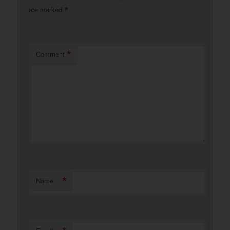
*
are marked
*
Comment
*
Name