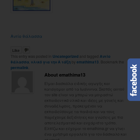
Αντίο θάλασσα
Like
This entry was posted in
Uncategorized
and tagged
Αντίο
θάλασσα
,
υλικό για την Α τάξη
by
emathima13
. Bookmark the
permalink
.
About emathima13
Είμαι δασκάλα ειδικής αγωγής και
κατάγομαι από τα Ιωάννινα. Σκοπός αυτού
του site είναι να μπορώ να μοιραστώ
εκπαιδευτικό υλικό και ιδέες με γονείς και
συναδέλφους, προκειμένου να
εκπαιδεύσουμε τα παιδιά και να τους
παρέχουμε δεξιότητες και γνώσεις με πιο
αποτελεσματικό και ευχάριστο τρόπο.
Ελπίζω και εύχομαι το emathima.gr να γίνει
ένα χρήσιμο εργαλείο για τον δάσκαλο και
το γονιό.