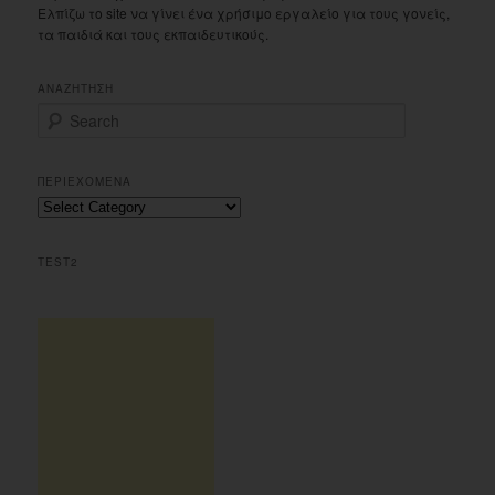
Ελπίζω το site να γίνει ένα χρήσιμο εργαλείο για τους γονείς,
τα παιδιά και τους εκπαιδευτικούς.
ΑΝΑΖΗΤΗΣΗ
S
e
a
r
ΠΕΡΙΕΧΟΜΕΝΑ
c
Περιεχομενα
h
TEST2