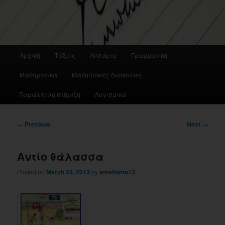
Main
Αρχική
Τάξεις
Λυσάρια
Γραμματική
menu
Μαθηματικά
Μαθησιακές Δυσκολίες
Παράλληλη στήριξη
Λογισμικά
Post
←
Previous
Next
→
navigation
Αντίο θάλασσα
Posted on
March 25, 2013
by
emathima13