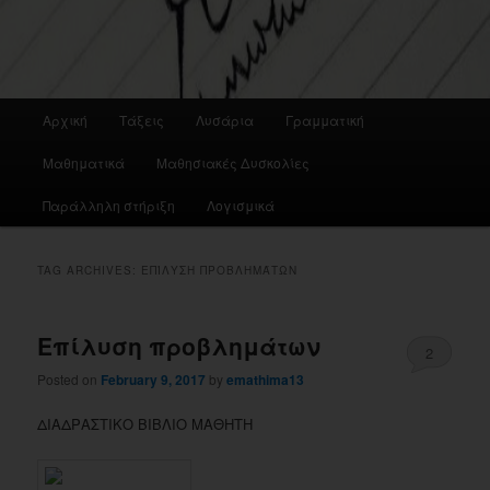
Main
Αρχική
Τάξεις
Λυσάρια
Γραμματική
menu
Μαθηματικά
Μαθησιακές Δυσκολίες
Παράλληλη στήριξη
Λογισμικά
TAG ARCHIVES:
EΠΊΛΥΣΗ ΠΡΟΒΛΗΜΆΤΩΝ
Eπίλυση προβλημάτων
2
Posted on
February 9, 2017
by
emathima13
ΔΙΑΔΡΑΣΤΙΚΟ ΒΙΒΛΙΟ ΜΑΘΗΤΗ