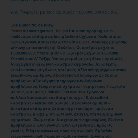
9.55 Γνωριμία με τους αριθμούς 1.000.000.000 και άνω
(
)
Like Button Notice
view
Posted in
Uncategorized
|
Tagged
Eπίλυση προβλημάτων
,
Iσοδύναμα κλάσματα
,
Iσοεμβαδικά σχήματα
,
Kαθετότητα -
ύψη τριγώνου
,
Kοινά Πολλαπλάσια E.K.Π.
,
Mονάδες μέτρησης
μήκους: μετατροπές (α)
,
O κύκλος
,
Oι αριθμοί μέχρι το
1.000.000.000
,
Yπενθύμιση - Oι αριθμοί μέχρι το 1.000.000
,
Yπενθύμιση Δ' Tάξης
,
Yπολογισμοί με μεγάλους αριθμούς
,
Αναγωγή στη δεκαδική κλασματική μονάδα
,
Αξία θέσης
ψηφίου στους μεγάλους αριθμούς
,
Αξία θέσης ψηφίων στους
δεκαδικούς αριθμούς
,
Αξιολόγηση πληροφοριών σε ένα
πρόβλημα
,
Αξιολόγηση πληροφοριών-διόρθωση
προβλήματος
,
Γεωμετρικά σχήματα - περίμετρος
,
Γνωριμία
με τους αριθμούς 1.000.000.000 και άνω
,
Γρήγοροι
πολλαπλασιασμοί και διαιρέσεις με 10
,
Δεκαδικά
κλάσματα – δεκαδικοί αριθμοί
,
Δεκαδικοί αριθμοί –
Δεκαδικά κλάσματα
,
Διαίρεση μέτρησης σε ομώνυμα
κλάσματα
,
Διαχείριση αριθμών
,
Διαχείριση γεωμετρικών
σχημάτων – Συμμετρία
,
Διαχείριση πληροφορίας- Σύνθετα
προβλήματα
,
Είδη γωνιών
,
Είδη τριγώνων ως προς τις
γωνίες
,
Είδη τριγώνων ως προς τις πλευρές
,
Εμβαδόν
τετραγώνου- ορθ. παρ/μου - ορθ. τριγώνου
,
Έννοια του