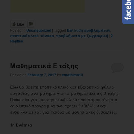
Like
Posted in
Uncategorized
|
Tagged
Eπίλυση προβλημάτων
,
εποπτικό υλικό
,
πίνακα
,
προβλήματα με ζωγραφική
|
2
Replies
Μαθηματικά Ε τάξης
Posted on
February 7, 2017
by
emathima13
Εδώ θα βρείτε εποπτικό υλικό και εξαιρετικά φύλλα
εργασίας ανά μάθημα για τα μαθηματικά της Β τάξης.
Πρόκειται για υποστηρικτικό υλικό προσαρμοσμένο στο
αναλυτικό πρόγραμμα των σχολικών βιβλίων και
ενδείκνυται και για παιδιά με μαθησιακές δυσκολίες.
1η Ενότητα