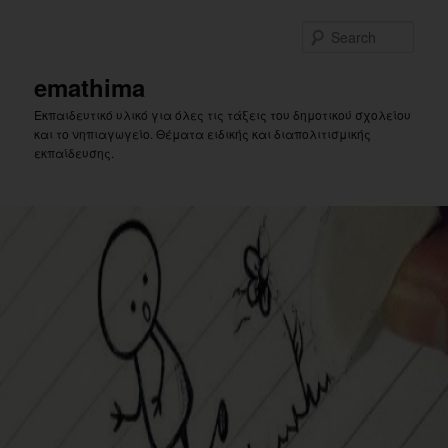
Skip
Skip
to
to
Sear
primary
secondary
content
content
emathima
Εκπαιδευτικό υλικό για όλες τις τάξεις του δημοτικού σχολείου
και το νηπιαγωγείο. Θέματα ειδικής και διαπολιτισμικής
εκπαίδευσης.