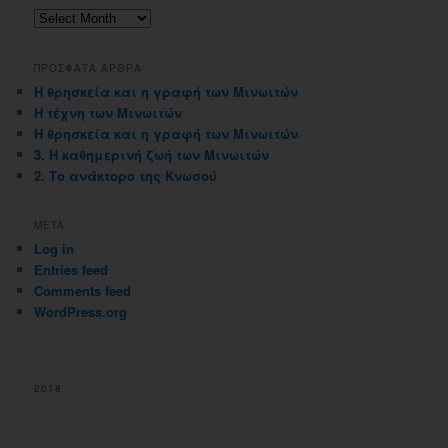
Αρχειοθηκη
ιστολογιου
ΠΡΟΣΦΑΤΑ ΑΡΘΡΑ
Η θρησκεία και η γραφή των Μινωιτών
Η τέχνη των Μινωιτών
Η θρησκεία και η γραφή των Μινωιτών
3. Η καθημερινή ζωή των Μινωιτών
2. Το ανάκτορο της Κνωσού
META
Log in
Entries feed
Comments feed
WordPress.org
2018