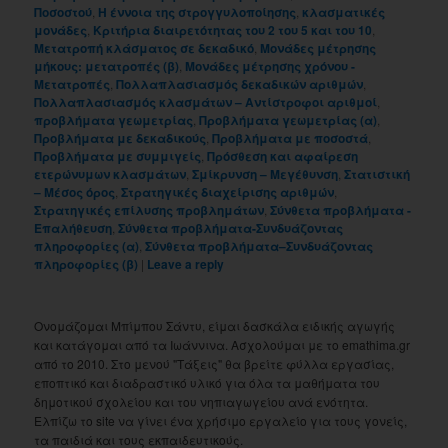
Ποσοστού
,
Η έννοια της στρογγυλοποίησης
,
κλασματικές
μονάδες
,
Κριτήρια διαιρετότητας του 2 του 5 και του 10
,
Μετατροπή κλάσματος σε δεκαδικό
,
Μονάδες μέτρησης
μήκους: μετατροπές (β)
,
Μονάδες μέτρησης χρόνου -
Μετατροπές
,
Πολλαπλασιασμός δεκαδικών αριθμών
,
Πολλαπλασιασμός κλασμάτων – Αντίστροφοι αριθμοί
,
προβλήματα γεωμετρίας
,
Προβλήματα γεωμετρίας (α)
,
Προβλήματα με δεκαδικούς
,
Προβλήματα με ποσοστά
,
Προβλήματα με συμμιγείς
,
Πρόσθεση και αφαίρεση
ετερώνυμων κλασμάτων
,
Σμίκρυνση – Μεγέθυνση
,
Στατιστική
– Μέσος όρος
,
Στρατηγικές διαχείρισης αριθμών
,
Στρατηγικές επίλυσης προβλημάτων
,
Σύνθετα προβλήματα -
Επαλήθευση
,
Σύνθετα προβλήματα-Συνδυάζοντας
πληροφορίες (α)
,
Σύνθετα προβλήματα–Συνδυάζοντας
πληροφορίες (β)
|
Leave a reply
Ονομάζομαι Μπίμπου Σάντυ, είμαι δασκάλα ειδικής αγωγής
και κατάγομαι από τα Ιωάννινα. Ασχολούμαι με το emathima.gr
από το 2010. Στο μενού "Τάξεις" θα βρείτε φύλλα εργασίας,
εποπτικό και διαδραστικό υλικό για όλα τα μαθήματα του
δημοτικού σχολείου και του νηπιαγωγείου ανά ενότητα.
Ελπίζω το site να γίνει ένα χρήσιμο εργαλείο για τους γονείς,
τα παιδιά και τους εκπαιδευτικούς.