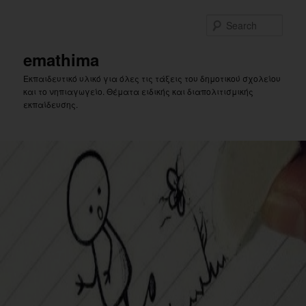
Skip
Skip
to
to
Sear
primary
secondary
content
content
emathima
Εκπαιδευτικό υλικό για όλες τις τάξεις του δημοτικού σχολείου
και το νηπιαγωγείο. Θέματα ειδικής και διαπολιτισμικής
εκπαίδευσης.