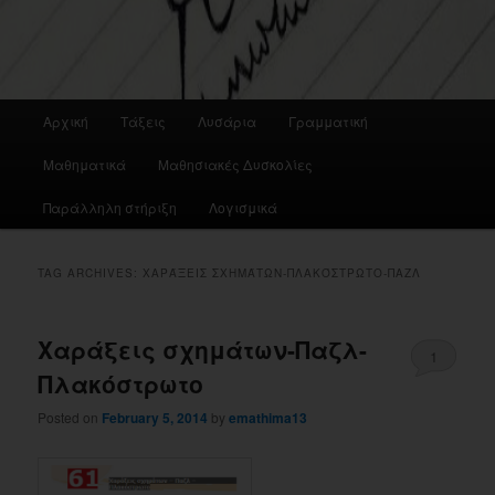
Main
Αρχική
Τάξεις
Λυσάρια
Γραμματική
menu
Μαθηματικά
Μαθησιακές Δυσκολίες
Παράλληλη στήριξη
Λογισμικά
TAG ARCHIVES:
ΧΑΡΆΞΕΙΣ ΣΧΗΜΆΤΩΝ-ΠΛΑΚΌΣΤΡΩΤΟ-ΠΑΖΛ
Χαράξεις σχημάτων-Παζλ-
1
Πλακόστρωτο
Posted on
February 5, 2014
by
emathima13