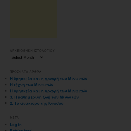
ΑΡΧΕΙΟΘΗΚΗ ΙΣΤΟΛΟΓΙΟΥ
Αρχειοθηκη
ιστολογιου
ΠΡΟΣΦΑΤΑ ΑΡΘΡΑ
Η θρησκεία και η γραφή των Μινωιτών
Η τέχνη των Μινωιτών
Η θρησκεία και η γραφή των Μινωιτών
3. Η καθημερινή ζωή των Μινωιτών
2. Το ανάκτορο της Κνωσού
META
Log in
Entries feed