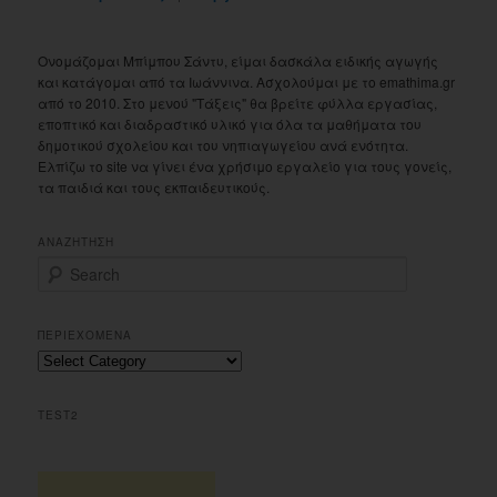
Ονομάζομαι Μπίμπου Σάντυ, είμαι δασκάλα ειδικής αγωγής
και κατάγομαι από τα Ιωάννινα. Ασχολούμαι με το emathima.gr
από το 2010. Στο μενού "Τάξεις" θα βρείτε φύλλα εργασίας,
εποπτικό και διαδραστικό υλικό για όλα τα μαθήματα του
δημοτικού σχολείου και του νηπιαγωγείου ανά ενότητα.
Ελπίζω το site να γίνει ένα χρήσιμο εργαλείο για τους γονείς,
τα παιδιά και τους εκπαιδευτικούς.
ΑΝΑΖΗΤΗΣΗ
S
e
a
r
ΠΕΡΙΕΧΟΜΕΝΑ
c
Περιεχομενα
h
TEST2