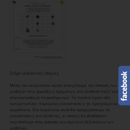
Στόχοι-Διδακτικές οδηγίες
Μέσω του κεφαλαίου αυτού συνεχίζουμε την άσκηση των
μαθητών στις χαράξεις σχημάτων, στη σύνθεση παζλ και
στην κατασκευή πλακόστρωτων. Τα παιδιά έχουν ήδη
αντιμετωπίσει παρόμοιες καταστάσεις σε προηγούμενα
κεφάλαια. Στο κεφάλαιο αυτό θα προχωρήσουμε σε
καταστάσεις πιο σύνθετες, οι οποίες θα βοηθήσουν
περισσότερο στην άσκηση των σχετικών δεξιοτήτων των
μαθητών.