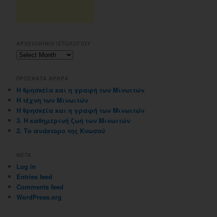
ΑΡΧΕΙΟΘΗΚΗ ΙΣΤΟΛΟΓΙΟΥ
Αρχειοθηκη
ιστολογιου
ΠΡΟΣΦΑΤΑ ΑΡΘΡΑ
Η θρησκεία και η γραφή των Μινωιτών
Η τέχνη των Μινωιτών
Η θρησκεία και η γραφή των Μινωιτών
3. Η καθημερινή ζωή των Μινωιτών
2. Το ανάκτορο της Κνωσού
META
Log in
Entries feed
Comments feed
WordPress.org