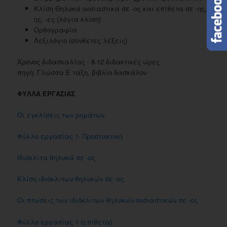
Κλίση Θηλυκά ουσιαστικά σε -ος και επίθετα σε -ης,-
ης, -ες (λόγια κλίση)
Ορθογραφία
Λεξιλόγιο (σύνθετες λέξεις)
Χρόνος διδασκαλίας : 8-12 διδακτικές ώρες
πηγή: Γλώσσα Ε τάξη, βιβλίο δασκάλου
ΦΥΛΛΑ ΕΡΓΑΣΙΑΣ
Οι εγκλίσεις των ρημάτων
Φύλλο εργασίας 1- Προστακτική
Ιδιόκλιτα θηλυκά σε -ος
Κλίση ιδιόκλιτων θηλυκών σε -ος
Οι πτώσεις των ιδιόκλιτων θηλυκών ουσιαστικών σε -ος
Φύλλο εργασίας 1 (επίθετα)