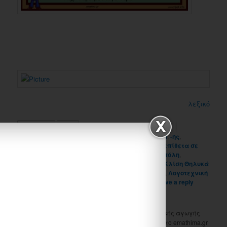
λεξικό
Like
6
3
Posted in
Uncategorized
|
Tagged
-ες (λόγια κλίση)
,
-ης
,
Αριθμητικά
,
Εγκλίσεις
,
ενημερωτικά κείμενα
,
επίθετα σε
-ης
,
Επιρρηματικοί προσδιορισμοί
,
Η ζωή στην πόλη
,
Κατευθυντικός λόγος (καθοδηγητικά κείμενα)
,
Κλίση Θηλυκά
ουσιαστικά σε -ος
,
Λεξιλόγιο (σύνθετες λέξεις)
,
Λογοτεχνική
περιγραφή
,
οδηγίες
,
ορθογραφία
,
χάρτες
|
Leave a reply
Ονομάζομαι Μπίμπου Σάντυ, είμαι δασκάλα ειδικής αγωγής
και κατάγομαι από τα Ιωάννινα. Ασχολούμαι με το emathima.gr