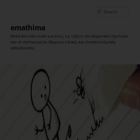
Skip
Skip
to
to
Sear
primary
secondary
content
content
emathima
Εκπαιδευτικό υλικό για όλες τις τάξεις του δημοτικού σχολείου
και το νηπιαγωγείο. Θέματα ειδικής και διαπολιτισμικής
εκπαίδευσης.