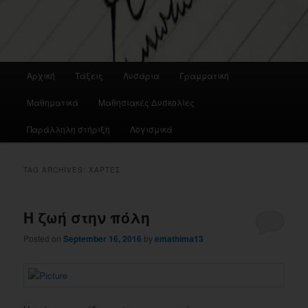
Main
Αρχική
Τάξεις
Λυσάρια
Γραμματική
menu
Μαθηματικά
Μαθησιακές Δυσκολίες
Παράλληλη στήριξη
Λογισμικά
TAG ARCHIVES:
ΧΆΡΤΕΣ
Η ζωή στην πόλη
Posted on
September 16, 2016
by
emathima13