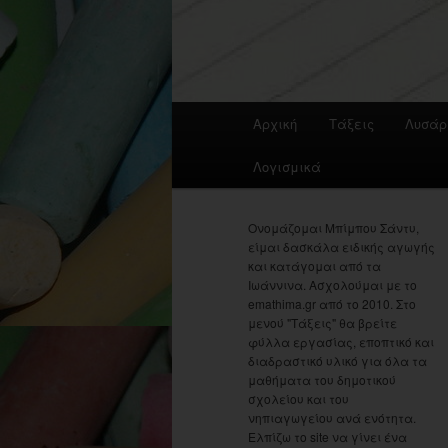
Main
Αρχική
Τάξεις
Λυσάρ
menu
Λογισμικά
Ονομάζομαι Μπίμπου Σάντυ,
είμαι δασκάλα ειδικής αγωγής
και κατάγομαι από τα
Ιωάννινα. Ασχολούμαι με το
emathima.gr από το 2010. Στο
μενού "Τάξεις" θα βρείτε
φύλλα εργασίας, εποπτικό και
διαδραστικό υλικό για όλα τα
μαθήματα του δημοτικού
σχολείου και του
νηπιαγωγείου ανά ενότητα.
Ελπίζω το site να γίνει ένα