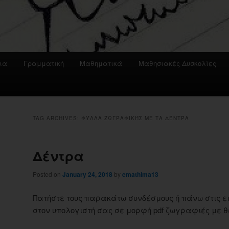
ια
Γραμματική
Μαθηματικά
Μαθησιακές Δυσκολίες
TAG ARCHIVES:
ΦΎΛΛΑ ΖΩΓΡΑΦΙΚΉΣ ΜΕ ΤΑ ΔΈΝΤΡΑ
Δέντρα
Posted on
January 24, 2018
by
emathima13
Πατήστε τους παρακάτω συνδέσμους ή πάνω στις ε
στον υπολογιστή σας σε μορφή pdf ζωγραφιές με 