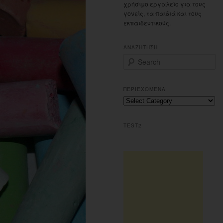
χρήσιμο εργαλείο για τους
γονείς, τα παιδιά και τους
εκπαιδευτικούς.
ΑΝΑΖΗΤΗΣΗ
S
e
a
r
ΠΕΡΙΕΧΟΜΕΝΑ
c
Περιεχομενα
h
TEST2