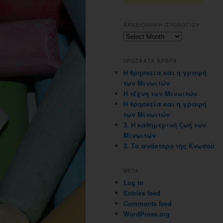
ΑΡΧΕΙΟΘΗΚΗ ΙΣΤΟΛΟΓΙΟΥ
Αρχειοθηκη
ιστολογιου
ΠΡΟΣΦΑΤΑ ΑΡΘΡΑ
Η θρησκεία και η γραφή
των Μινωιτών
Η τέχνη των Μινωιτών
Η θρησκεία και η γραφή
των Μινωιτών
3. Η καθημερινή ζωή των
Μινωιτών
2. Το ανάκτορο της Κνωσού
META
Log in
Entries feed
Comments feed
WordPress.org