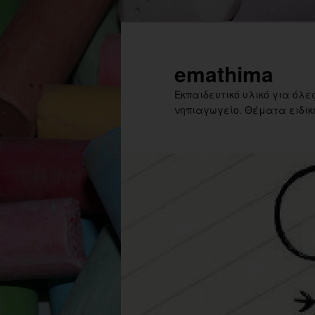
Skip
Skip
to
to
primary
secondary
emathima
content
content
Εκπαιδευτικό υλικό για όλες
νηπιαγωγείο. Θέματα ειδική