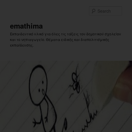
Skip
Skip
to
to
Sear
primary
secondary
content
content
emathima
Εκπαιδευτικό υλικό για όλες τις τάξεις του δημοτικού σχολείου
και το νηπιαγωγείο. Θέματα ειδικής και διαπολιτισμικής
εκπαίδευσης.