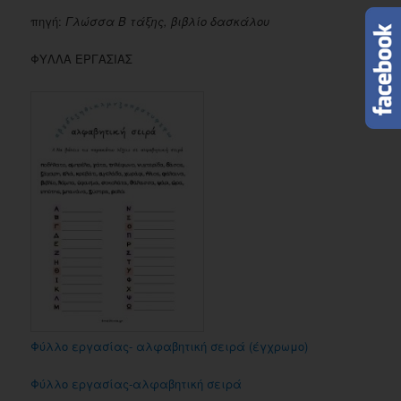
πηγή:
Γλώσσα Β τάξης, βιβλίο δασκάλου
ΦΥΛΛΑ ΕΡΓΑΣΙΑΣ
Φύλλο εργασίας- αλφαβητική σειρά (έγχρωμο)
Φύλλο εργασίας-αλφαβητική σειρά