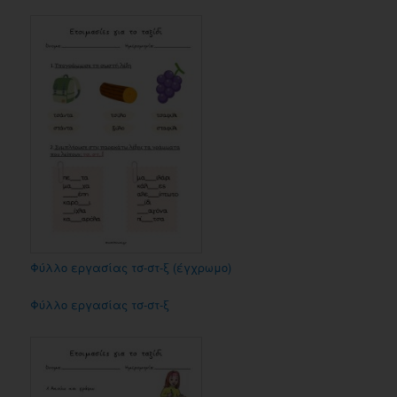
Φύλλο εργασίας τσ-στ-ξ (έγχρωμο)
Φύλλο εργασίας τσ-στ-ξ