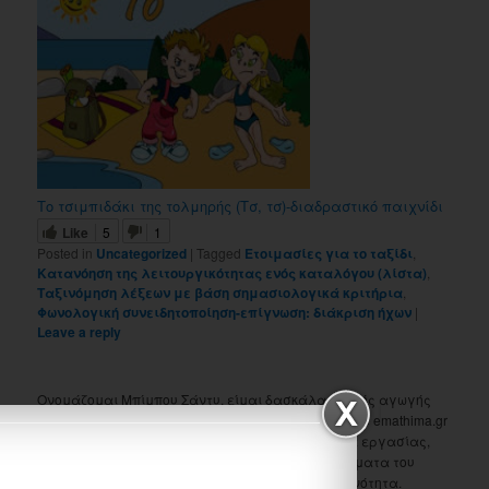
Το τσιμπιδάκι της τολμηρής (Τσ, τσ)-διαδραστικό παιχνίδι
Like
5
1
Posted in
Uncategorized
|
Tagged
Ετοιμασίες για το ταξίδι
,
Κατανόηση της λειτουργικότητας ενός καταλόγου (λίστα)
,
Ταξινόμηση λέξεων με βάση σημασιολογικά κριτήρια
,
Φωνολογική συνειδητοποίηση-επίγνωση: διάκριση ήχων
|
Leave a reply
Ονομάζομαι Μπίμπου Σάντυ, είμαι δασκάλα ειδικής αγωγής
και κατάγομαι από τα Ιωάννινα. Ασχολούμαι με το emathima.gr
από το 2010. Στο μενού "Τάξεις" θα βρείτε φύλλα εργασίας,
εποπτικό και διαδραστικό υλικό για όλα τα μαθήματα του
δημοτικού σχολείου και του νηπιαγωγείου ανά ενότητα.