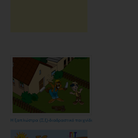
Η ξαπλώστρα (Ξ,ξ)-διαδραστικό παιχνίδι