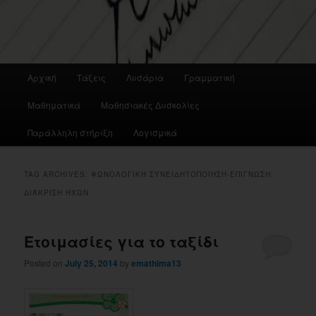
Main
Αρχική
Τάξεις
Λυσάρια
Γραμματική
menu
Μαθηματικά
Μαθησιακές Δυσκολίες
Παράλληλη στήριξη
Λογισμικά
TAG ARCHIVES:
ΦΩΝΟΛΟΓΙΚΉ ΣΥΝΕΙΔΗΤΟΠΟΊΗΣΗ-ΕΠΊΓΝΩΣΗ:
ΔΙΆΚΡΙΣΗ ΉΧΩΝ
Ετοιμασίες για το ταξίδι
Posted on
July 25, 2014
by
emathima13