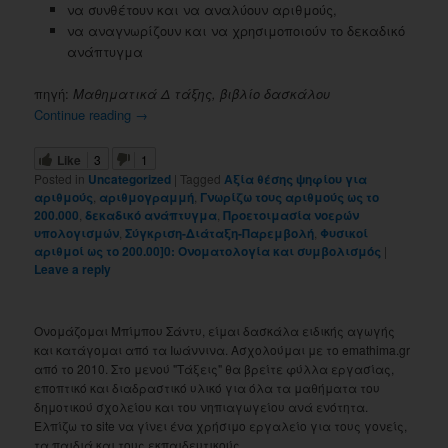
να συνθέτουν και να αναλύουν αριθμούς,
να αναγνωρίζουν και να χρησιμοποιούν το δεκαδικό
ανάπτυγμα
πηγή:
Μαθηματικά Δ τάξης, βιβλίο δασκάλου
Continue reading
→
Like
3
1
Posted in
Uncategorized
|
Tagged
Αξία θέσης ψηφίου για
αριθμούς
,
αριθμογραμμή
,
Γνωρίζω τους αριθμούς ως το
200.000
,
δεκαδικό ανάπτυγμα
,
Προετοιμασία νοερών
υπολογισμών
,
Σύγκριση-Διάταξη-Παρεμβολή
,
Φυσικοί
αριθμοί ως το 200.00]0: Ονοματολογία και συμβολισμός
|
Leave a reply
Ονομάζομαι Μπίμπου Σάντυ, είμαι δασκάλα ειδικής αγωγής
και κατάγομαι από τα Ιωάννινα. Ασχολούμαι με το emathima.gr
από το 2010. Στο μενού "Τάξεις" θα βρείτε φύλλα εργασίας,
εποπτικό και διαδραστικό υλικό για όλα τα μαθήματα του
δημοτικού σχολείου και του νηπιαγωγείου ανά ενότητα.
Ελπίζω το site να γίνει ένα χρήσιμο εργαλείο για τους γονείς,
τα παιδιά και τους εκπαιδευτικούς.