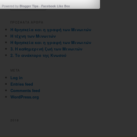
ΑΡΧΕΙΟΘΗΚΗ ΙΣΤΟΛΟΓΙΟΥ
Powered by
Blogger Tips
-
Facebook Like Box
Αρχειοθηκη
ιστολογιου
ΠΡΟΣΦΑΤΑ ΑΡΘΡΑ
Η θρησκεία και η γραφή των Μινωιτών
Η τέχνη των Μινωιτών
Η θρησκεία και η γραφή των Μινωιτών
3. Η καθημερινή ζωή των Μινωιτών
2. Το ανάκτορο της Κνωσού
META
Log in
Entries feed
Comments feed
WordPress.org
2018