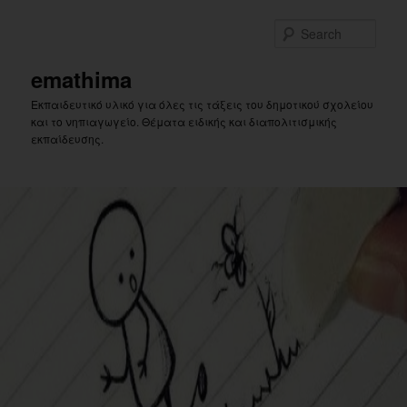
Skip
Skip
to
to
Sear
primary
secondary
content
content
emathima
Εκπαιδευτικό υλικό για όλες τις τάξεις του δημοτικού σχολείου
και το νηπιαγωγείο. Θέματα ειδικής και διαπολιτισμικής
εκπαίδευσης.