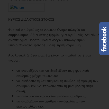
ΚΥΡΙΟΣ ΔΙΔΑΚΤΙΚΟΣ ΣΤΟΧΟΣ
Φυσικοί αριθμοί ως το 200.000: Ονοματολογία και
συμβολισμός. Αξία θέσης ψηφίου για αριθμούς. Δεκαδικό
ανάπτυγμα. Προετοιμασία νοερών υπολογισμών .
Σύγκριση-διάταξη-παρεμβολή. Αριθμογραμμή.
Αναλυτικά: Στόχοι μας θα είναι τα παιδιά να είναι
ικανά :
να ονομάζουν και να διαβάζουν τους φυσικούς
αριθμούς μέχρι το 200.000
να συνδέουν τη λεκτική και τη συμβολική γραφή των
αριθμών και να περνούν από τη μία μορφή στην
άλλη,
να συγκρίνουν και να διατάσσουν αριθμούς,
να διαβάζουν τον αριθμό των δεκάδων, των
εκατοντάδων κτλ,