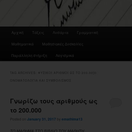
Main
Αρχική
Τάξεις
Λυσάρια
Γραμματική
menu
Μαθηματικά
Μαθησιακές Δυσκολίες
Παράλληλη στήριξη
Λογισμικά
TAG ARCHIVES:
ΦΥΣΙΚΟΊ ΑΡΙΘΜΟΊ ΩΣ ΤΟ 200.00]0:
ΟΝΟΜΑΤΟΛΟΓΊΑ ΚΑΙ ΣΥΜΒΟΛΙΣΜΌΣ
Γνωρίζω τους αριθμούς ως
το 200.000
Posted on
January 31, 2017
by
emathima13
ΤΟ ΜΑΘΗΜΑ ΣΤΟ ΒΙΒΛΙΟ ΤΟΥ ΜΑΘΗΤΗ