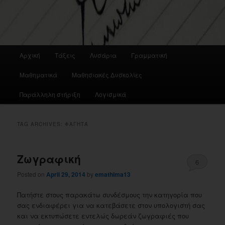
Main
Αρχική
Τάξεις
Λυσάρια
Γραμματική
menu
Μαθηματικά
Μαθησιακές Δυσκολίες
Παράλληλη στήριξη
Λογισμικά
TAG ARCHIVES:
ΦΑΓΗΤΆ
Ζωγραφική
6
Posted on
April 29, 2014
by
emathima13
Πατήστε στους παρακάτω συνδέσμους την κατηγορία που
σας ενδιαφέρει για να κατεβάσετε στον υπολογιστή σας
και να εκτυπώσετε εντελώς δωρεάν ζωγραφιές που