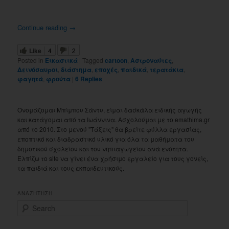
Continue reading
→
Like
4
2
Posted in
Εικαστικά
|
Tagged
cartoon
,
Αστροναύτες
,
Δεινόσαυροι
,
διάστημα
,
εποχές
,
παιδικά
,
τερατάκια
,
φαγητά
,
φρούτα
|
6
Replies
Ονομάζομαι Μπίμπου Σάντυ, είμαι δασκάλα ειδικής αγωγής
και κατάγομαι από τα Ιωάννινα. Ασχολούμαι με το emathima.gr
από το 2010. Στο μενού "Τάξεις" θα βρείτε φύλλα εργασίας,
εποπτικό και διαδραστικό υλικό για όλα τα μαθήματα του
δημοτικού σχολείου και του νηπιαγωγείου ανά ενότητα.
Ελπίζω το site να γίνει ένα χρήσιμο εργαλείο για τους γονείς,
τα παιδιά και τους εκπαιδευτικούς.
ΑΝΑΖΗΤΗΣΗ
S
e
a