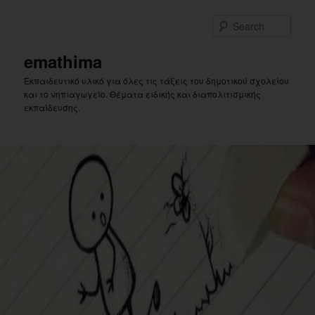
Skip
Skip
to
to
Sear
primary
secondary
content
content
emathima
Εκπαιδευτικό υλικό για όλες τις τάξεις του δημοτικού σχολείου
και το νηπιαγωγείο. Θέματα ειδικής και διαπολιτισμικής
εκπαίδευσης.