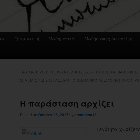
ια
Γραμματική
Μαθηματικά
Μαθησιακές Δυσκολίες
TAG ARCHIVES:
ΥΠΕΡΣΥΝΤΈΛΙΚΟΣ ΕΝΕΡΓΗΤΙΚΉΣ ΚΑΙ ΠΑΘΗΤΙΚΉΣ Φ
ΣΗΜΕΊΑ ΣΤΊΞΗΣ [Ε] ΛΕΞΙΛΌΓΙΟ (ΘΕΜΑΤΙΚΌ ΛΕΞΙΛΌΓΙΟ) OΡΘΟΓΡ
Η παράσταση αρχίζει
Posted on
October 26, 2017
by
emathima13
Η ενότητα χωρίζετα