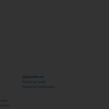
Δουλειά από Jooble
Εργασία για εκπαιδευτικούς
ολείο
ννίνων.