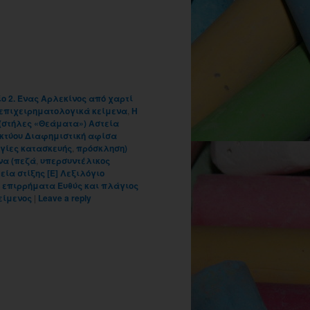
ίο 2. Ένας Αρλεκίνος από χαρτί
επιχειρηματολογικά κείμενα
,
Η
 (στήλες «Θεάματα») Aστεία
ικτύου Διαφημιστική αφίσα
ηγίες κατασκευής
,
πρόσκληση)
να (πεζά
,
υπερσυντέλικος
εία στίξης [Ε] Λεξιλόγιο
 επιρρήματα Ευθύς και πλάγιος
είμενος
|
Leave a reply