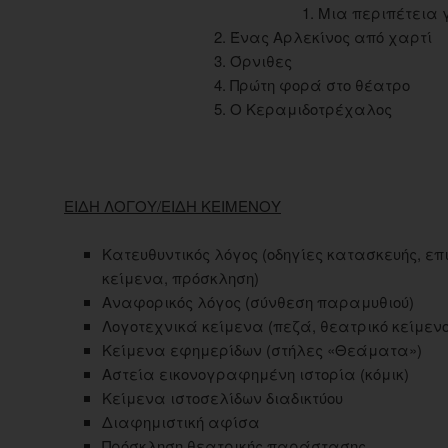
1. Μια περιπέτεια 
2. Ένας Αρλεκίνος από χαρτί
3. Όρνιθες
4. Πρώτη φορά στο θέατρο
5. O Κεραμιδοτρέχαλος
ΕΙΔΗ ΛΟΓΟΥ/ΕΙΔΗ ΚΕΙΜΕΝΟΥ
Κατευθυντικός λόγος (οδηγίες κατασκευής, ε
κείμενα, πρόσκληση)
Αναφορικός λόγος (σύνθεση παραμυθιού)
Λογοτεχνικά κείμενα (πεζά, θεατρικό κείμενο
Κείμενα εφημερίδων (στήλες «Θεάματα»)
Aστεία εικονογραφημένη ιστορία (κόμικ)
Κείμενα ιστοσελίδων διαδικτύου
Διαφημιστική αφίσα
Πρόσκληση θεατρικής παράστασης