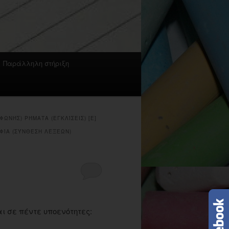
Παράλληλη στήριξη
ΩΝΉΣ) ΡΉΜΑΤΑ (ΕΓΚΛΊΣΕΙΣ) [Ε]
ΑΦΊΑ (ΣΎΝΘΕΣΗ ΛΈΞΕΩΝ)
ι σε πέντε υποενότητες: