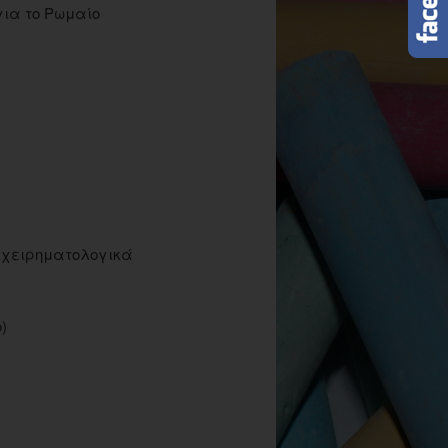
για το Ρωμαίο
πιχειρηματολογικά
)