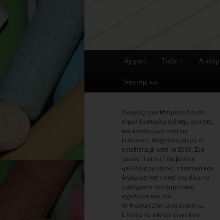
Main
Αρχική
Τάξεις
Λυσάρ
menu
Λογισμικά
Ονομάζομαι Μπίμπου Σάντυ,
είμαι δασκάλα ειδικής αγωγής
και κατάγομαι από τα
Ιωάννινα. Ασχολούμαι με το
emathima.gr από το 2010. Στο
μενού "Τάξεις" θα βρείτε
φύλλα εργασίας, εποπτικό και
διαδραστικό υλικό για όλα τα
μαθήματα του δημοτικού
σχολείου και του
νηπιαγωγείου ανά ενότητα.
Ελπίζω το site να γίνει ένα