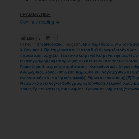
ΓΡΑΜΜΑΤΙΚΗ
Continue reading
→
Like
3
1
Posted in
Uncategorized
|
Tagged
1. Μια περιπέτεια για το Ρωμα
3. Όρνιθες 4. Πρώτη φορά στο θέατρο 5. O Κεραμιδοτρέχαλος
,
παράσταση αρχίζει
,
θεατρικό κείμενο) Κείμενα εφημερίδων
εικονογραφημένη ιστορία (κόμικ) Κείμενα ιστοσελίδων διαδ
Πρόσκληση θεατρικής παράστασης
,
Κατευθυντικός λόγος (οδ
Αναφορικός λόγος (σύνθεση παραμυθιού) Λογοτεχνικά κείμε
ενεργητικής και παθητικής φωνής) Ρήματα (εγκλίσεις) [Ε] Σημ
(θεματικό λεξιλόγιο) Oρθογραφία (σύνθεση λέξεων)
,
Χρονικά
λόγος Ερωτηματικές αντωνυμίες Χρόνοι του ρήματος (παρακ