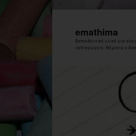
Skip
Skip
to
to
primary
secondary
emathima
content
content
Εκπαιδευτικό υλικό για όλες
νηπιαγωγείο. Θέματα ειδική