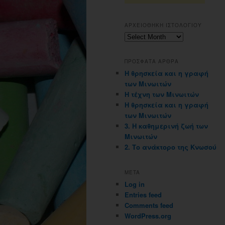
ΑΡΧΕΙΟΘΗΚΗ ΙΣΤΟΛΟΓΙΟΥ
Αρχειοθηκη
ιστολογιου
ΠΡΟΣΦΑΤΑ ΑΡΘΡΑ
Η θρησκεία και η γραφή
των Μινωιτών
Η τέχνη των Μινωιτών
Η θρησκεία και η γραφή
των Μινωιτών
3. Η καθημερινή ζωή των
Μινωιτών
2. Το ανάκτορο της Κνωσού
META
Log in
Entries feed
Comments feed
WordPress.org