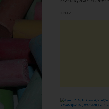
Κάντε κλικ για να το επισκεφτείτ
INFEED