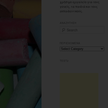
χρήσιμο εργαλείο για τους
γονείς, τα παιδιά και τους
εκπαιδευτικούς.
ΑΝΑΖΗΤΗΣΗ
S
e
a
r
ΠΕΡΙΕΧΟΜΕΝΑ
c
Περιεχομενα
h
TEST2