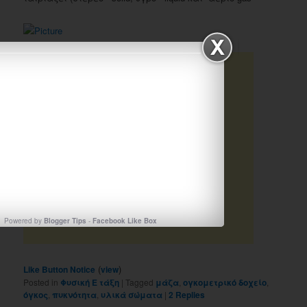
Powered by
Blogger Tips
-
Facebook Like Box
(
)
Like Button Notice
view
Posted in
Φυσική Ε τάξη
|
Tagged
μάζα
,
ογκομετρικό δοχείο
,
όγκος
,
πυκνότητα
,
υλικά σώματα
|
2
Replies