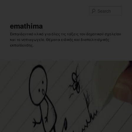
Skip
Skip
to
to
Sear
primary
secondary
content
content
emathima
Εκπαιδευτικό υλικό για όλες τις τάξεις του δημοτικού σχολείου
και το νηπιαγωγείο. Θέματα ειδικής και διαπολιτισμικής
εκπαίδευσης.