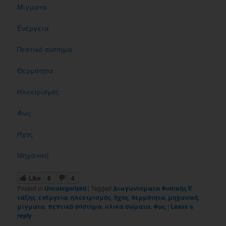
Μίγματα
Ενέργεια
Πεπτικό σύστημα
Θερμότητα
Ηλεκτρισμός
Φως
Ήχος
Μηχανική
Like
8
4
Posted in
Uncategorized
|
Tagged
Διαγωνίσματα Φυσικής Ε
τάξης
,
ενέργεια
,
ηλεκτρισμός
,
ήχος
,
θερμότητα
,
μηχανική
,
μίγματα
,
πεπτικό σύστημα
,
υλικά σώματα
,
Φως
|
Leave a
reply