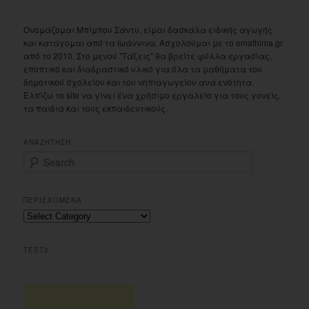
Ονομάζομαι Μπίμπου Σάντυ, είμαι δασκάλα ειδικής αγωγής
και κατάγομαι από τα Ιωάννινα. Ασχολούμαι με το emathima.gr
από το 2010. Στο μενού "Τάξεις" θα βρείτε φύλλα εργασίας,
εποπτικό και διαδραστικό υλικό για όλα τα μαθήματα του
δημοτικού σχολείου και του νηπιαγωγείου ανά ενότητα.
Ελπίζω το site να γίνει ένα χρήσιμο εργαλείο για τους γονείς,
τα παιδιά και τους εκπαιδευτικούς.
ΑΝΑΖΗΤΗΣΗ
S
e
a
r
ΠΕΡΙΕΧΟΜΕΝΑ
c
Περιεχομενα
h
TEST2