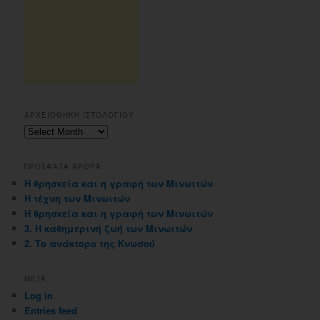
ΑΡΧΕΙΟΘΗΚΗ ΙΣΤΟΛΟΓΙΟΥ
Αρχειοθηκη
ιστολογιου
ΠΡΟΣΦΑΤΑ ΑΡΘΡΑ
Η θρησκεία και η γραφή των Μινωιτών
Η τέχνη των Μινωιτών
Η θρησκεία και η γραφή των Μινωιτών
3. Η καθημερινή ζωή των Μινωιτών
2. Το ανάκτορο της Κνωσού
META
Log in
Entries feed