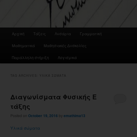
Main
Αρχική
Τάξεις
Λυσάρια
Γραμματική
menu
Μαθηματικά
Μαθησιακές Δυσκολίες
Παράλληλη στήριξη
Λογισμικά
TAG ARCHIVES:
ΥΛΙΚΆ ΣΏΜΑΤΑ
Διαγωνίσματα Φυσικής Ε
τάξης
Posted on
October 19, 2016
by
emathima13
Υλικά σώματα