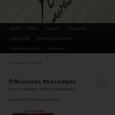
Main
Αρχική
Τάξεις
Λυσάρια
Γραμματική
menu
Μαθηματικά
Μαθησιακές Δυσκολίες
Παράλληλη στήριξη
Λογισμικά
TAG ARCHIVES:
ΤΈΧΝΗ
Ο Μινωικός πολιτισμός
Posted on
December 19, 2016
by
emathima13
ΔΙΑΔΡΑΣΤΙΚΟ ΒΙΒΛΙΟ ΜΑΘΗΤΗ