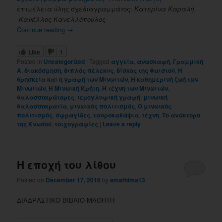
επιμέλεια ύλης σχεδιαγραμμάτος:
Κατερίνα Καραλή,
Κανέλλος Κανελλόπουλος
Continue reading
→
Like
1
Posted in
Uncategorized
|
Tagged
αγγεία
,
ανασκαφή
,
Γραμμική
Α
,
διακόσμηση
,
διπλός πέλεκυς
,
δίσκος της Φαιστού
,
Η
θρησκεία και η γραφή των Μινωιτών
,
Η καθημερινή ζωή των
Μινωιτών
,
Η Μινωική Κρήτη
,
Η τέχνη των Μινωιτών
,
θαλασσοκράτορες
,
ιερογλυφική γραφή
,
μινωική
θαλασσοκρατία
,
μινωικός πολιτισμός
,
Ο μινωικός
πολιτισμός
,
σφραγίδες
,
ταυροκαθάψια
,
τέχνη
,
Το ανάκτορο
της Κνωσού
,
τοιχογραφίες
|
Leave a reply
Η εποχή του λίθου
Posted on
December 17, 2016
by
emathima13
ΔΙΑΔΡΑΣΤΙΚΟ ΒΙΒΛΙΟ ΜΑΘΗΤΗ