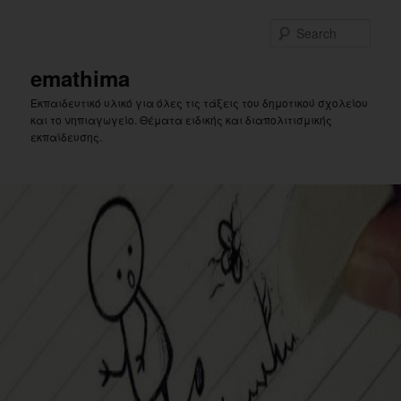
Skip
Skip
to
to
Sear
primary
secondary
content
content
emathima
Εκπαιδευτικό υλικό για όλες τις τάξεις του δημοτικού σχολείου
και το νηπιαγωγείο. Θέματα ειδικής και διαπολιτισμικής
εκπαίδευσης.