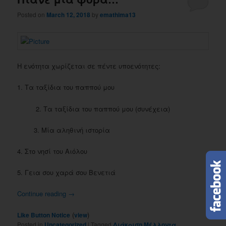
Posted on
March 12, 2018
by
emathima13
Η ενότητα χωρίζεται σε πέντε υποενότητες:
1. Τα ταξίδια του παππού μου
2. Τα ταξίδια του παππού μου (συνέχεια)
3. Μία αληθινή ιστορία
4. Στο νησί του Αιόλου
5. Γεια σου χαρά σου Βενετιά
Continue reading
→
(
)
Like Button Notice
view
Posted in
Uncategorized
|
Tagged
Διάκριση Μέλλοντα