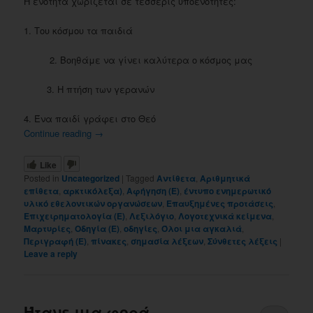
Η ενότητα χωρίζεται σε τέσσερις υποενότητες:
1. Του κόσμου τα παιδιά
2. Βοηθάμε να γίνει καλύτερα ο κόσμος μας
3. Η πτήση των γερανών
4. Ένα παιδί γράφει στο Θεό
Continue reading
→
Like
Posted in
Uncategorized
|
Tagged
Αντίθετα
,
Αριθμητικά
επίθετα
,
αρκτικόλεξα)
,
Αφήγηση (Ε)
,
έντυπο ενημερωτικό
υλικό εθελοντικών οργανώσεων
,
Επαυξημένες προτάσεις
,
Επιχειρηματολογία (Ε)
,
Λεξιλόγιο
,
Λογοτεχνικά κείμενα
,
Μαρτυρίες
,
Οδηγία (Ε)
,
οδηγίες
,
Όλοι μια αγκαλιά
,
Περιγραφή (Ε)
,
πίνακες
,
σημασία λέξεων
,
Σύνθετες λέξεις
|
Leave a reply
Ήτανε μια φορά…