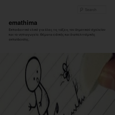
Skip
Skip
to
to
Sear
primary
secondary
content
content
emathima
Εκπαιδευτικό υλικό για όλες τις τάξεις του δημοτικού σχολείου
και το νηπιαγωγείο. Θέματα ειδικής και διαπολιτισμικής
εκπαίδευσης.