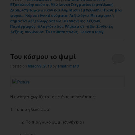
Εξακολουθητικού και Μέλλοντα Στιγμιαίου (εμπέδωση)
,
Διάκριση Παρατατικού και Αορίστου (εμπέδωση)
,
Ήτανε μια
φορά...
,
Κύρια εθνικά ονόματα
,
Λεξιλόγιο
,
Μεταφορική
σημασία λέξεων-φράσεων
,
Οικογένειες λέξεων
,
Παράγραφος
,
πλαγιότιτλοι
,
Ρήματα σε -άβω
,
Σύνθετες
λέξεις
,
συνώνυμα
,
Το επίθετο πολύς
|
Leave a reply
Του κόσμου το ψωμί
Posted on
March 9, 2018
by
emathima13
Η ενότητα χωρίζεται σε πέντε υποενότητες:
1. Το πιο γλυκό ψωμί
2. Το πιο γλυκό ψωμί (συνέχεια)
3. Ψωμί