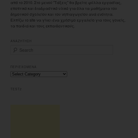
από το 2010. Στο μενού "Τάξεις" θα βρείτε φύλλα εργασίας,
εποπτικό και διαδραστικό υλικό για όλα τα μαθήματα του
δημοτικού σχολείου και του νηπιαγωγείου ανά ενότητα.
Ελπίζω το site να γίνει ένα χρήσιμο εργαλείο για τους γονείς,
τα παιδιά και τους εκπαιδευτικούς.
ΑΝΑΖΗΤΗΣΗ
S
e
a
r
ΠΕΡΙΕΧΟΜΕΝΑ
c
Περιεχομενα
h
TEST2