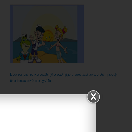
Βόλτα με το καράβι (Καταλήξεις ουσιαστικών σε η,ι,οι)-
διαδραστικό παιχνίδι