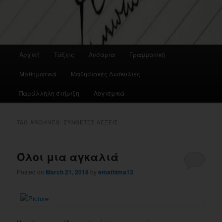
Main
Αρχική
Τάξεις
Λυσάρια
Γραμματική
menu
Μαθηματικά
Μαθησιακές Δυσκολίες
Παράλληλη στήριξη
Λογισμικά
TAG ARCHIVES:
ΣΎΝΘΕΤΕΣ ΛΈΞΕΙΣ
Όλοι μια αγκαλιά
Posted on
March 21, 2018
by
emathima13