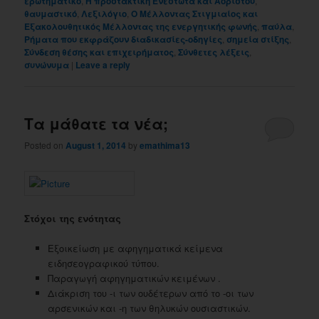
ερωτηματικό
,
Η προστακτική Ενεστώτα και Αορίστου
,
θαυμαστικό
,
Λεξιλόγιο
,
Ο Μέλλοντας Στιγμιαίος και
Εξακολουθητικός Μέλλοντας της ενεργητικής φωνής
,
παύλα
,
Ρήματα που εκφράζουν διαδικασίες-οδηγίες
,
σημεία στίξης
,
Σύνδεση θέσης και επιχειρήματος
,
Σύνθετες λέξεις
,
συνώνυμα
|
Leave a reply
Τα μάθατε τα νέα;
Posted on
August 1, 2014
by
emathima13
Στόχοι της ενότητας
Εξοικείωση με αφηγηματικά κείμενα
ειδησεογραφικού τύπου.
Παραγωγή αφηγηματικών κειμένων .
Διάκριση του -ι των ουδέτερων από το -οι των
αρσενικών και -η των θηλυκών ουσιαστικών.