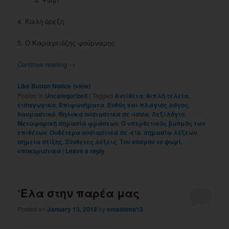
4. Καλή όρεξη
5. Ο Καραγκιόζης φούρναρης
Continue reading
→
(
)
Like Button Notice
view
Posted in
Uncategorized
|
Tagged
Αντίθετα
,
διπλή τελεία
,
εισαγωγικά
,
Επιφωνήματα
,
Ευθύς και πλάγιος λόγος
,
θαυμαστικό
,
Θηλυκά ουσιαστικά σε -ισσα
,
Λεξιλόγιο
,
Μεταφορική σημασία φράσεων
,
Ο υπερθετικός βαθμός των
επιθέτων
,
Ουδέτερα ουσιαστικά σε -είο
,
σημασία λέξεων
,
σημεία στίξης
,
Σύνθετες λέξεις
,
Του κόσμου το ψωμί
,
υποκοριστικά
|
Leave a reply
‘Ελα στην παρέα μας
Posted on
January 13, 2018
by
emathima13