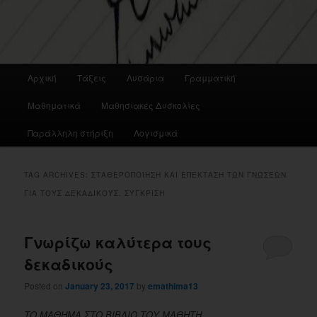
Main
Αρχική
Τάξεις
Λυσάρια
Γραμματική
menu
Μαθηματικά
Μαθησιακές Δυσκολίες
Παράλληλη στήριξη
Λογισμικά
TAG ARCHIVES:
ΣΤΑΘΕΡΟΠΟΊΗΣΗ ΚΑΙ ΕΠΈΚΤΑΣΗ ΤΩΝ ΓΝΏΣΕΩΝ
ΓΙΑ ΤΟΥΣ ΔΕΚΑΔΙΚΟΎΣ. ΣΎΓΚΡΙΣΗ
Γνωρίζω καλύτερα τους
δεκαδικούς
Posted on
January 23, 2017
by
emathima13
ΤΟ ΜΑΘΗΜΑ ΣΤΟ ΒΙΒΛΙΟ ΤΟΥ ΜΑΘΗΤΗ