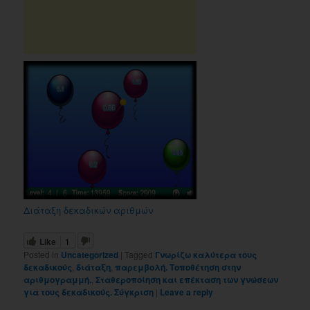
Διάταξη δεκαδικών αριθμών
Like
1
Posted in
Uncategorized
|
Tagged
Γνωρίζω καλύτερα τους
δεκαδικούς
,
διάταξη
,
παρεμβολή. Τοποθέτηση στην
αριθμογραμμή.
,
Σταθεροποίηση και επέκταση των γνώσεων
για τους δεκαδικούς. Σύγκριση
|
Leave a reply