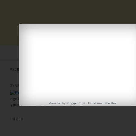
FACEBOOK
ΣΥΝΕΡΓΑΣΙΕΣ ΜΕ ΦΙΛΙΚΑ SITE
Στηρίζουμε το Ειδικό δημοτικό
σχολείο Σωματικά Αναπήρων παιδιών Ιωαννίνων. Κάντε κλικ
Powered by
Blogger Tips
-
Facebook Like Box
για να το επισκεφτείτε!
INFEED