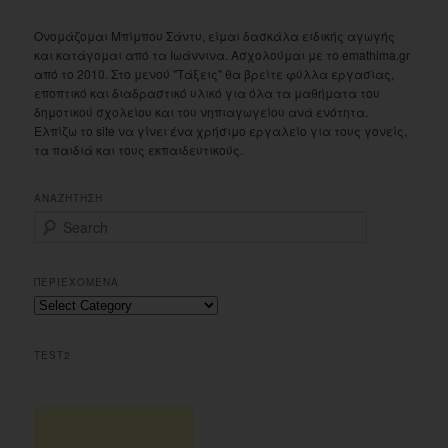
Ονομάζομαι Μπίμπου Σάντυ, είμαι δασκάλα ειδικής αγωγής
και κατάγομαι από τα Ιωάννινα. Ασχολούμαι με το emathima.gr
από το 2010. Στο μενού "Τάξεις" θα βρείτε φύλλα εργασίας,
εποπτικό και διαδραστικό υλικό για όλα τα μαθήματα του
δημοτικού σχολείου και του νηπιαγωγείου ανά ενότητα.
Ελπίζω το site να γίνει ένα χρήσιμο εργαλείο για τους γονείς,
τα παιδιά και τους εκπαιδευτικούς.
ΑΝΑΖΗΤΗΣΗ
S
e
a
r
ΠΕΡΙΕΧΟΜΕΝΑ
c
Περιεχομενα
h
TEST2