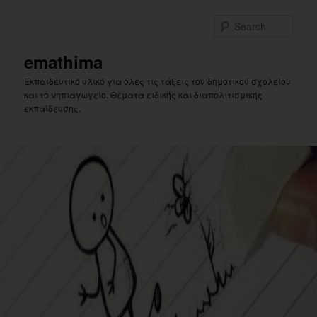
Skip
Skip
to
to
Sear
primary
secondary
content
content
emathima
Εκπαιδευτικό υλικό για όλες τις τάξεις του δημοτικού σχολείου
και το νηπιαγωγείο. Θέματα ειδικής και διαπολιτισμικής
εκπαίδευσης.