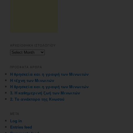
ΑΡΧΕΙΟΘΗΚΗ ΙΣΤΟΛΟΓΙΟΥ
Αρχειοθηκη
ιστολογιου
ΠΡΟΣΦΑΤΑ ΑΡΘΡΑ
Η θρησκεία και η γραφή των Μινωιτών
Η τέχνη των Μινωιτών
Η θρησκεία και η γραφή των Μινωιτών
3. Η καθημερινή ζωή των Μινωιτών
2. Το ανάκτορο της Κνωσού
META
Log in
Entries feed