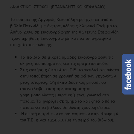
ΔΙΔΑΚΤΙΚΟΙ ΣΤΟΧΟΙ
(ΕΠΑΝΑΛΗΠΤΙΚΟ ΚΕΦΑΛΑΙΟ)
Το ποίημα της Αργυρώς Κοκορέλη προέρχεται από το
βιβλίο Παιχνίδι με όνειρα, κδόσεις λληνικά Γράμματα,
Αθήνα 2004, σε εικονογράφηση της Φωτεινής Στεφανίδη.
΄χουν τηρηθεί η εικονογράφηση και τα τυπογραφικά
στοιχεία της έκδοσης.
Τα παιδιά σε μικρές ομάδες εικονογραφούν τις
σκηνές του ποιήματος και τις δραματοποιούν.
Στις ασκήσεις 2 και 4 του Τ.Ε. τα παιδιά ασκούνται
στην τοποθέτηση σε χρονική σειρά των γεγονότων
μιας ιστορίας. Ο/η εκπαιδευτικός μπορεί να
επαναλάβει αυτή τη δραστηριότητα
χρησιμοποιώντας μικρά κείμενα, γνωστά στα
παιδιά. Τα χωρίζει σε τμήματα και ζητά από τα
παιδιά να τα βάλουν σε σωστή χρονική σειρά.
Η σωστή σειρά των αποσπασμάτων στην άσκηση 4
του Τ.Ε. είναι 1,2,4,5,3. (με τη σειρά του βιβλίου).