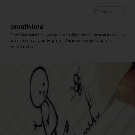
Skip
Skip
to
to
Sear
primary
secondary
content
content
emathima
Εκπαιδευτικό υλικό για όλες τις τάξεις του δημοτικού σχολείου
και το νηπιαγωγείο. Θέματα ειδικής και διαπολιτισμικής
εκπαίδευσης.