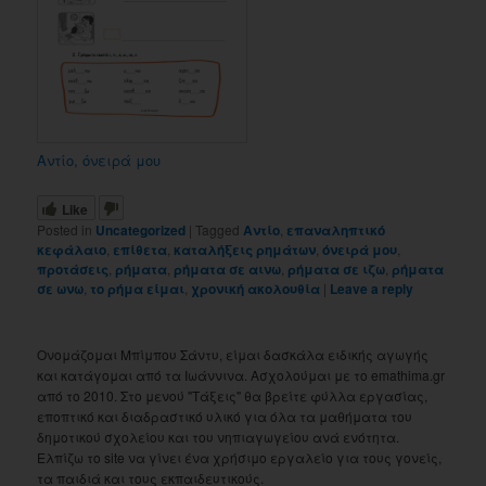
Αντίο, όνειρά μου
Like
Posted in
Uncategorized
|
Tagged
Αντίο
,
επαναληπτικό
κεφάλαιο
,
επίθετα
,
καταλήξεις ρημάτων
,
όνειρά μου
,
προτάσεις
,
ρήματα
,
ρήματα σε αινω
,
ρήματα σε ιζω
,
ρήματα
σε ωνω
,
το ρήμα είμαι
,
χρονική ακολουθία
|
Leave a reply
Ονομάζομαι Μπίμπου Σάντυ, είμαι δασκάλα ειδικής αγωγής
και κατάγομαι από τα Ιωάννινα. Ασχολούμαι με το emathima.gr
από το 2010. Στο μενού "Τάξεις" θα βρείτε φύλλα εργασίας,
εποπτικό και διαδραστικό υλικό για όλα τα μαθήματα του
δημοτικού σχολείου και του νηπιαγωγείου ανά ενότητα.
Ελπίζω το site να γίνει ένα χρήσιμο εργαλείο για τους γονείς,
τα παιδιά και τους εκπαιδευτικούς.