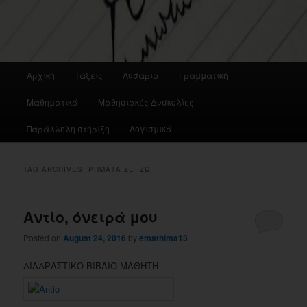
Main
Αρχική
Τάξεις
Λυσάρια
Γραμματική
menu
Μαθηματικά
Μαθησιακές Δυσκολίες
Παράλληλη στήριξη
Λογισμικά
TAG ARCHIVES:
ΡΉΜΑΤΑ ΣΕ ΙΖΩ
Αντίο, όνειρά μου
Posted on
August 24, 2016
by
emathima13
ΔΙΑΔΡΑΣΤΙΚΟ ΒΙΒΛΙΟ ΜΑΘΗΤΗ