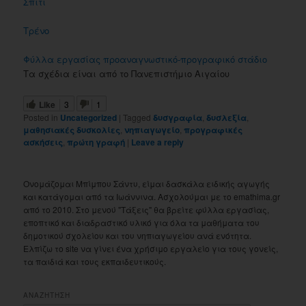
Σπίτι
Τρένο
Φύλλα εργασίας προαναγνωστικό-προγραφικό στάδιο
Τα σχέδια είναι από το Πανεπιστήμιο Αιγαίου
Like
3
1
Posted in
Uncategorized
|
Tagged
δυσγραφία
,
δυσλεξία
,
μαθησιακές δυσκολίες
,
νηπιαγωγείο
,
προγραφικές
ασκήσεις
,
πρώτη γραφή
|
Leave a reply
Ονομάζομαι Μπίμπου Σάντυ, είμαι δασκάλα ειδικής αγωγής
και κατάγομαι από τα Ιωάννινα. Ασχολούμαι με το emathima.gr
από το 2010. Στο μενού "Τάξεις" θα βρείτε φύλλα εργασίας,
εποπτικό και διαδραστικό υλικό για όλα τα μαθήματα του
δημοτικού σχολείου και του νηπιαγωγείου ανά ενότητα.
Ελπίζω το site να γίνει ένα χρήσιμο εργαλείο για τους γονείς,
τα παιδιά και τους εκπαιδευτικούς.
ΑΝΑΖΗΤΗΣΗ