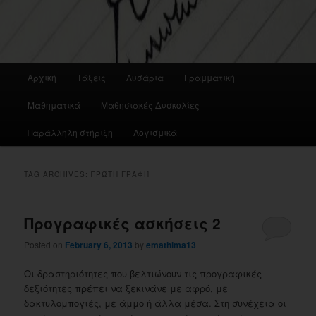
Main
Αρχική
Τάξεις
Λυσάρια
Γραμματική
menu
Μαθηματικά
Μαθησιακές Δυσκολίες
Παράλληλη στήριξη
Λογισμικά
TAG ARCHIVES:
ΠΡΏΤΗ ΓΡΑΦΉ
Προγραφικές ασκήσεις 2
Posted on
February 6, 2013
by
emathima13
Οι δραστηριότητες που βελτιώνουν τις προγραφικές
δεξιότητες πρέπει να ξεκινάνε με αφρό, με
δακτυλομπογιές, με άμμο ή άλλα μέσα. Στη συνέχεια οι