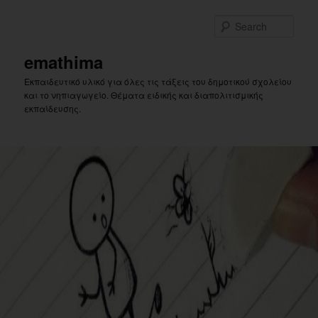
Skip
Skip
to
to
Sear
primary
secondary
content
content
emathima
Εκπαιδευτικό υλικό για όλες τις τάξεις του δημοτικού σχολείου
και το νηπιαγωγείο. Θέματα ειδικής και διαπολιτισμικής
εκπαίδευσης.