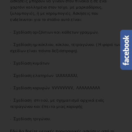
ασκήσεις μπορούν να γίνουν στον πίνακα ή σε ένα
χαρτόνι κολλημένο στον τοίχο, με μαρκαδόρους,
ξυλομπογιές, ή με κηρομπογιές. Ασκήσεις που
ενδείκνυται για το στάδιο αυτό είναι:
· Σχεδίαση οριζόντιων και κάθετων γραμμών.
· Σχεδίαση ημικύκλιου, κύκλου, τετραγώνου. ( Η φορά των
σχεδίων είναι πάντα δεξιόστροφη).
· Σχεδίαση κυμάτων
· Σχεδίαση ελατηρίων UUUUUUUU,
· Σχεδίαση κορυφών VVVVVVVV, ΛΛΛΛΛΛΛΛΛ
· Σχεδίαση σπιτιού, με σχηματισμό αρχικά ενός
τετραγώνου και έπειτα μιας κορυφής
· Σχεδίαση τριγώνου.
Εδώ θα βρείτε μερικές προγραφικές ασκήσεις από τη