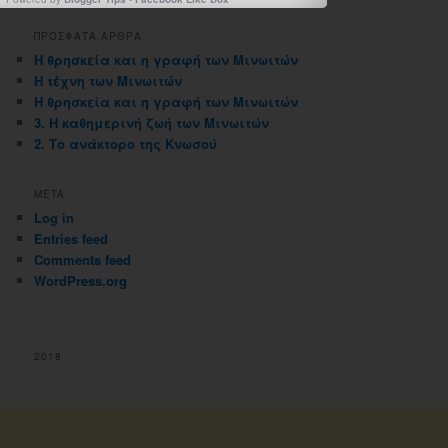
ιστολογιου
ΠΡΟΣΦΑΤΑ ΑΡΘΡΑ
Η θρησκεία και η γραφή των Μινωιτών
Η τέχνη των Μινωιτών
Η θρησκεία και η γραφή των Μινωιτών
3. Η καθημερινή ζωή των Μινωιτών
2. Το ανάκτορο της Κνωσού
META
Log in
Entries feed
Comments feed
WordPress.org
2018