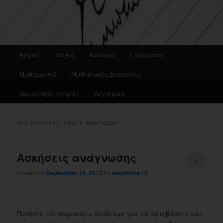
Main
Αρχική
Τάξεις
Λυσάρια
Γραμματική
menu
Μαθηματικά
Μαθησιακές Δυσκολίες
Παράλληλη στήριξη
Λογισμικά
TAG ARCHIVES:
ΠΡΏΤΗ ΑΝΆΓΝΩΣΗ
Ασκήσεις ανάγνωσης
5
Posted on
September 16, 2013
by
emathima13
Πατήστε τον παρακάτω σύνδεσμο για να κατεβάσετε και