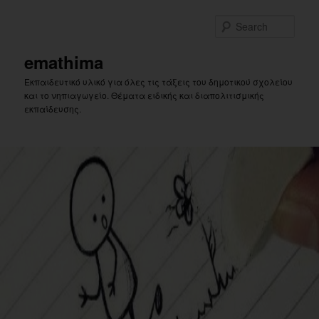
Skip
Skip
to
to
Sear
primary
secondary
content
content
emathima
Εκπαιδευτικό υλικό για όλες τις τάξεις του δημοτικού σχολείου
και το νηπιαγωγείο. Θέματα ειδικής και διαπολιτισμικής
εκπαίδευσης.