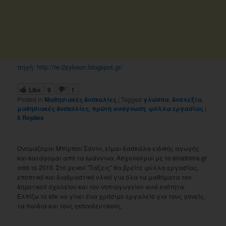
πηγή:
http://te-2sykeon.blogspot.gr/
Like
9
1
Posted in
Μαθησιακές δυσκολίες
|
Tagged
γλώσσα
,
δυσλεξία
,
μαθησιακές δυσκολίες
,
πρώτη ανάγνωση
,
φύλλα εργασίας
|
5
Replies
Ονομάζομαι Μπίμπου Σάντυ, είμαι δασκάλα ειδικής αγωγής
και κατάγομαι από τα Ιωάννινα. Ασχολούμαι με το emathima.gr
από το 2010. Στο μενού "Τάξεις" θα βρείτε φύλλα εργασίας,
εποπτικό και διαδραστικό υλικό για όλα τα μαθήματα του
δημοτικού σχολείου και του νηπιαγωγείου ανά ενότητα.
Ελπίζω το site να γίνει ένα χρήσιμο εργαλείο για τους γονείς,
τα παιδιά και τους εκπαιδευτικούς.