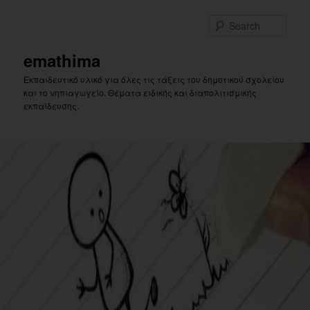
Skip
Skip
to
to
Sear
primary
secondary
content
content
emathima
Εκπαιδευτικό υλικό για όλες τις τάξεις του δημοτικού σχολείου
και το νηπιαγωγείο. Θέματα ειδικής και διαπολιτισμικής
εκπαίδευσης.