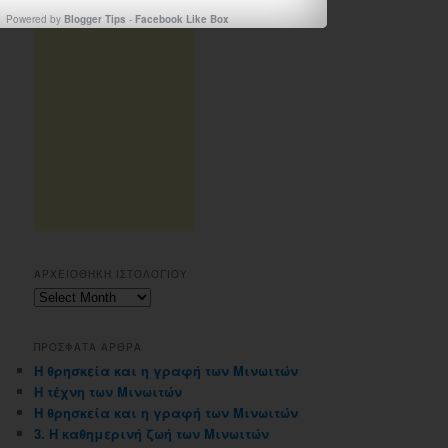
Powered by
Blogger Tips
-
Facebook Like Box
ΑΡΧΕΙΟΘΗΚΗ ΙΣΤΟΛΟΓΙΟΥ
Αρχειοθηκη
ιστολογιου
ΠΡΟΣΦΑΤΑ ΑΡΘΡΑ
Η θρησκεία και η γραφή των Μινωιτών
Η τέχνη των Μινωιτών
Η θρησκεία και η γραφή των Μινωιτών
3. Η καθημερινή ζωή των Μινωιτών