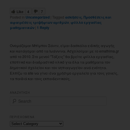
Like
4
7
Posted in
Uncategorized
|
Tagged
ασκήσεις
,
Προσθέσεις και
αφαιρέσεις τριψήφιων αριθμών
,
φύλλο εργασίας
μαθηματικών
|
1
Reply
Ονομάζομαι Μπίμπου Σάντυ, είμαι δασκάλα ειδικής αγωγής
και κατάγομαι από τα Ιωάννινα. Ασχολούμαι με το emathima.gr
από το 2010. Στο μενού "Τάξεις" θα βρείτε φύλλα εργασίας,
εποπτικό και διαδραστικό υλικό για όλα τα μαθήματα του
δημοτικού σχολείου και του νηπιαγωγείου ανά ενότητα.
Ελπίζω το site να γίνει ένα χρήσιμο εργαλείο για τους γονείς,
τα παιδιά και τους εκπαιδευτικούς.
ΑΝΑΖΗΤΗΣΗ
S
e
a
r
ΠΕΡΙΕΧΟΜΕΝΑ
c
Περιεχομενα
h