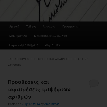
Main
Αρχική
Τάξεις
Λυσάρια
Γραμματική
menu
Μαθηματικά
Μαθησιακές Δυσκολίες
Παράλληλη στήριξη
Λογισμικά
TAG ARCHIVES:
ΠΡΟΣΘΈΣΕΙΣ ΚΑΙ ΑΦΑΙΡΈΣΕΙΣ ΤΡΙΨΉΦΙΩΝ
ΑΡΙΘΜΏΝ
Προσθέσεις και
1
αφαιρέσεις τριψήφιων
αριθμών
Posted on
July 17, 2014
by
emathima13