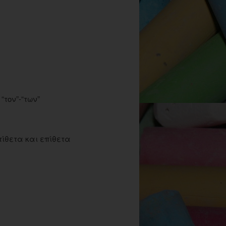
“τον”-“των”
τίθετα και επίθετα