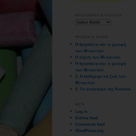
ΑΡΧΕΙΟΘΗΚΗ ΙΣΤΟΛΟΓΙΟΥ
Αρχειοθηκη
ιστολογιου
ΠΡΟΣΦΑΤΑ ΑΡΘΡΑ
Η θρησκεία και η γραφή
των Μινωιτών
Η τέχνη των Μινωιτών
Η θρησκεία και η γραφή
των Μινωιτών
3. Η καθημερινή ζωή των
Μινωιτών
2. Το ανάκτορο της Κνωσού
META
Log in
Entries feed
Comments feed
WordPress.org