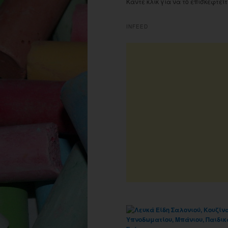
Κάντε κλικ για να το επισκεφτείτ
INFEED