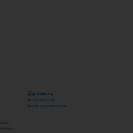
Δουλειά από Jooble
Εργασία για εκπαιδευτικούς
ολείο
ννίνων.