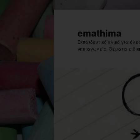
Skip
Skip
to
to
primary
secondary
emathima
content
content
Εκπαιδευτικό υλικό για όλες
νηπιαγωγείο. Θέματα ειδική