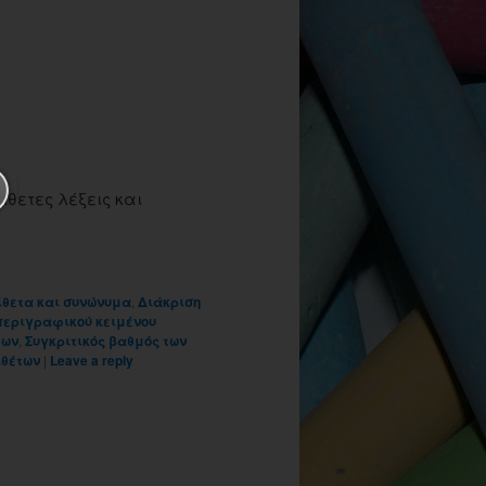
ίθετες λέξεις και
ίθετα και συνώνυμα
,
Διάκριση
περιγραφικού κειμένου
εων
,
Συγκριτικός βαθμός των
ιθέτων
|
Leave a reply