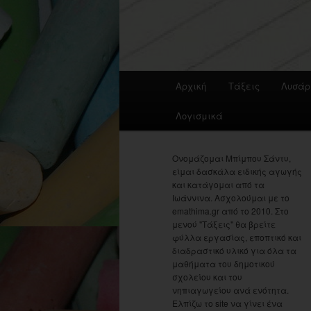
Main
Αρχική
Τάξεις
Λυσάρ
menu
Λογισμικά
Ονομάζομαι Μπίμπου Σάντυ,
είμαι δασκάλα ειδικής αγωγής
και κατάγομαι από τα
Ιωάννινα. Ασχολούμαι με το
emathima.gr από το 2010. Στο
μενού "Τάξεις" θα βρείτε
φύλλα εργασίας, εποπτικό και
διαδραστικό υλικό για όλα τα
μαθήματα του δημοτικού
σχολείου και του
νηπιαγωγείου ανά ενότητα.
Ελπίζω το site να γίνει ένα