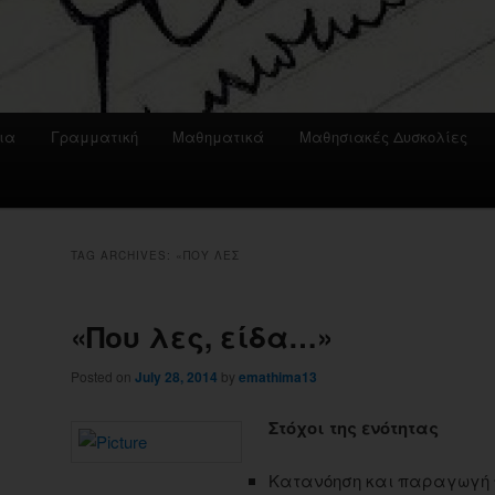
ια
Γραμματική
Μαθηματικά
Μαθησιακές Δυσκολίες
TAG ARCHIVES:
«ΠΟΥ ΛΕΣ
«Που λες, είδα…»
Posted on
July 28, 2014
by
emathima13
Στόχοι της ενότητας
Κατανόηση και παραγωγή 