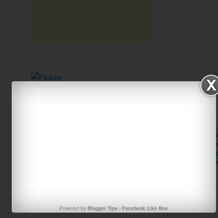
Το όνειρο του άτακτου
Διαδραστικό παιχνίδι με αντ
εκφράσεις επιθυμίας
Like
4
1
Posted in
Uncategorized
|
Tagged
«Που λες
,
«Που λες είδα...»
,
Αντ
ανάμεσα στα τον και των
,
είδα...»
,
Κατανόηση και παραγωγή 
(περιγραφή αντικειμένου)
,
Ρόλος και παραγωγή παρομοιώσ
επιθέτων
,
Συμφωνικά συμπλέγματα
,
Χρήση και ρόλος των επ
Powered by
Blogger Tips
-
Facebook Like Box