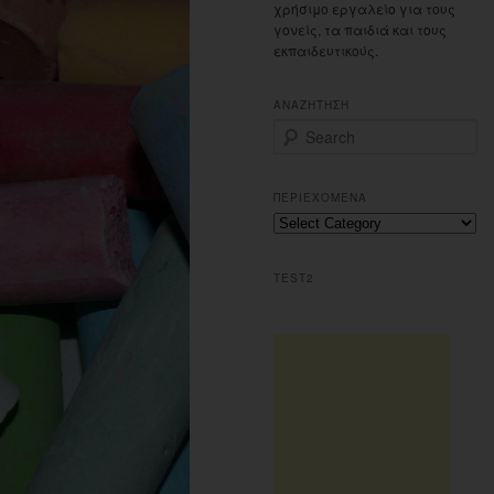
χρήσιμο εργαλείο για τους
γονείς, τα παιδιά και τους
εκπαιδευτικούς.
ΑΝΑΖΗΤΗΣΗ
S
e
a
r
ΠΕΡΙΕΧΟΜΕΝΑ
c
Περιεχομενα
h
TEST2