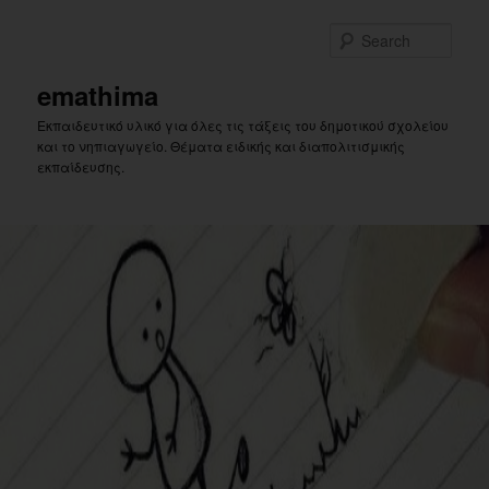
Skip
Skip
to
to
Sear
primary
secondary
content
content
emathima
Εκπαιδευτικό υλικό για όλες τις τάξεις του δημοτικού σχολείου
και το νηπιαγωγείο. Θέματα ειδικής και διαπολιτισμικής
εκπαίδευσης.