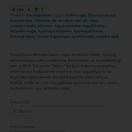
Like
4
1
Posted in
Uncategorized
|
Tagged
δισύλλαβη
,
Επαναληπτικό
διαγώνισμα
,
λήγουσα
,
Με το «σεις» και με «σας»
,
μονοσύλλαβη
,
οξύτονα
,
παραλήγουσα
,
παροξύτονα
,
πολυσύλλαβη
,
προπαραλήγουσα
,
προπαροξύτονα
,
Συλλαβισμός
,
τονικά παρώνυμα
,
τρισύλλαβη
|
Leave a reply
Ονομάζομαι Μπίμπου Σάντυ, είμαι δασκάλα ειδικής αγωγής
και κατάγομαι από τα Ιωάννινα. Ασχολούμαι με το emathima.gr
από το 2010. Στο μενού "Τάξεις" θα βρείτε φύλλα εργασίας,
εποπτικό και διαδραστικό υλικό για όλα τα μαθήματα του
δημοτικού σχολείου και του νηπιαγωγείου ανά ενότητα.
Ελπίζω το site να γίνει ένα χρήσιμο εργαλείο για τους γονείς,
τα παιδιά και τους εκπαιδευτικούς.
ΑΝΑΖΗΤΗΣΗ
S
e
a
r
ΠΕΡΙΕΧΟΜΕΝΑ
c