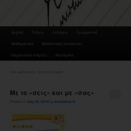
Main
Αρχική
Τάξεις
Λυσάρια
Γραμματική
menu
Μαθηματικά
Μαθησιακές Δυσκολίες
Παράλληλη στήριξη
Λογισμικά
TAG ARCHIVES:
ΠΟΛΥΣΎΛΛΑΒΗ
Με το «σεις» και με «σας»
Posted on
July 25, 2014
by
emathima13