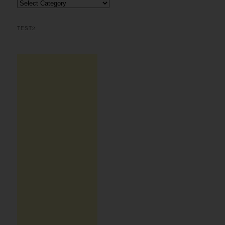
Περιεχομενα
h
TEST2