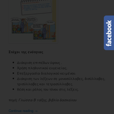
Στόχοι της ενότητας
Διάκριση επιπέδων ύφους .
Χρήση πληθυντικού ευγενείας.
Επεξεργασία διαλογικού κειμένου.
Διάκριση των λέξεων σε μονοσύλλαβες, δισύλλαβες,
τρισύλλαβες και τετρασύλλαβες.
θέση και ρόλος του τόνου στις λέξεις.
πηγή:
Γλώσσα Β τάξης, βιβλίο δασκάλου
Continue reading
→