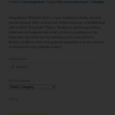
Posted in
Uncategorized
|
Tagged
Πολλαπλασιασμοί
|
2
Replies
Ονομάζομαι Μπίμπου Σάντυ, είμαι δασκάλα ειδικής αγωγής
και κατάγομαι από τα Ιωάννινα. Ασχολούμαι με το emathima.gr
από το 2010. Στο μενού "Τάξεις" θα βρείτε φύλλα εργασίας,
εποπτικό και διαδραστικό υλικό για όλα τα μαθήματα του
δημοτικού σχολείου και του νηπιαγωγείου ανά ενότητα.
Ελπίζω το site να γίνει ένα χρήσιμο εργαλείο για τους γονείς,
τα παιδιά και τους εκπαιδευτικούς.
ΑΝΑΖΗΤΗΣΗ
S
e
a
r
ΠΕΡΙΕΧΟΜΕΝΑ
c
Περιεχομενα
h
TEST2