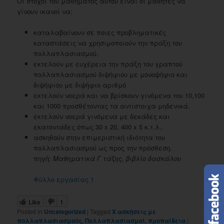
Οι στόχοι του μαθήματος αυτού είναι οι μαθητές να
γίνουν ικανοί να:
καταλαβαίνουν σε ποιες προβληματικές
καταστάσεις να χρησιμοποιούν την πράξη του
πολλαπλασιασμού.
εκτελούν με ευχέρεια την πράξη του γραπτού
πολλαπλασιασμού διψήφιου με μονοψήφιο και
διψήφιου με διψήφιο αριθμό
εκτελούν νοερά και να βρίσκουν γινόμενα του 10,100
και 1000 προσθέτοντας τα αντίστοιχα μηδενικά.
εκτελούν νοερά γινόμενα με δεκάδες και
εκατοντάδες όπως 30 x 20, 400 x 5 κ.τ.λ..
ασκηθούν στην επιμεριστική ιδιότητα του
πολλαπλασιασμού ως προς την πρόσθεση.
πηγή:
Μαθηματικά Γ τάξης, βιβλίο δασκάλου
Φύλλο εργασίας 1
Like
1
Posted in
Uncategorized
|
Tagged
X ασκήσεις με
πολλαπλασιασμούς
,
Πολλαπλασιασμοί
,
προπαίδεια
|