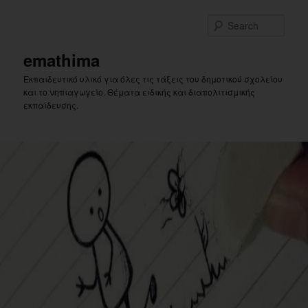
Skip
Skip
to
to
Sear
primary
secondary
content
content
emathima
Εκπαιδευτικό υλικό για όλες τις τάξεις του δημοτικού σχολείου
και το νηπιαγωγείο. Θέματα ειδικής και διαπολιτισμικής
εκπαίδευσης.