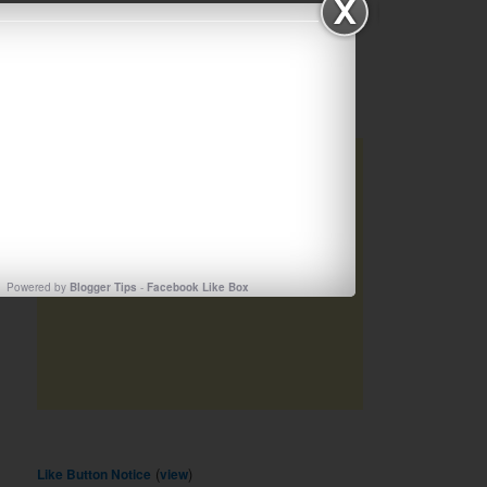
Φύλλο εργασίας 3
Φύλλο εργασίας 4
Φύλλο εργασίας 5
Υλικό κυκλοφοριακής αγωγής
Powered by
Blogger Tips
-
Facebook Like Box
(
)
Like Button Notice
view