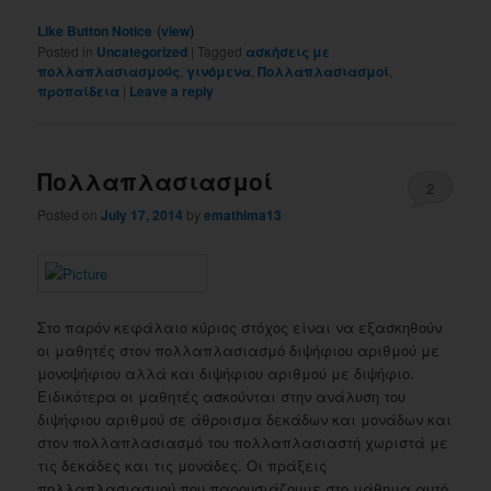
(
)
Like Button Notice
view
Posted in
Uncategorized
|
Tagged
ασκήσεις με
πολλαπλασιασμούς
,
γινόμενα
,
Πολλαπλασιασμοί
,
προπαίδεια
|
Leave a reply
Πολλαπλασιασμοί
2
Posted on
July 17, 2014
by
emathima13
Στο παρόν κεφάλαιο κύριος στόχος είναι να εξασκηθούν
οι μαθητές στον πολλαπλασιασμό διψήφιου αριθμού με
μονοψήφιου αλλά και διψήφιου αριθμού με διψήφιο.
Ειδικότερα οι μαθητές ασκούνται στην ανάλυση του
διψήφιου αριθμού σε άθροισμα δεκάδων και μονάδων και
στον πολλαπλασιασμό του πολλαπλασιαστή χωριστά με
τις δεκάδες και τις μονάδες. Οι πράξεις
πολλαπλασιασμού που παρουσιάζουμε στο μάθημα αυτό