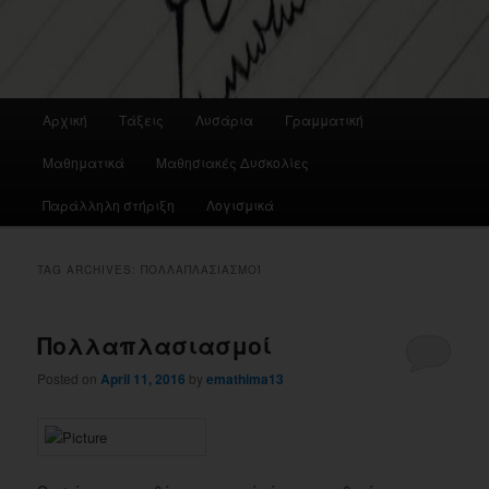
Main
Αρχική
Τάξεις
Λυσάρια
Γραμματική
menu
Μαθηματικά
Μαθησιακές Δυσκολίες
Παράλληλη στήριξη
Λογισμικά
TAG ARCHIVES:
ΠΟΛΛΑΠΛΑΣΙΑΣΜΟΊ
Πολλαπλασιασμοί
Posted on
April 11, 2016
by
emathima13