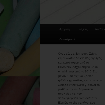
Main
Αρχική
Τάξεις
Λυσάρ
menu
Λογισμικά
Ονομάζομαι Μπίμπου Σάντυ,
είμαι δασκάλα ειδικής αγωγής
και κατάγομαι από τα
Ιωάννινα. Ασχολούμαι με το
emathima.gr από το 2010. Στο
μενού "Τάξεις" θα βρείτε
φύλλα εργασίας, εποπτικό και
διαδραστικό υλικό για όλα τα
μαθήματα του δημοτικού
σχολείου και του
νηπιαγωγείου ανά ενότητα.
Ελπίζω το site να γίνει ένα