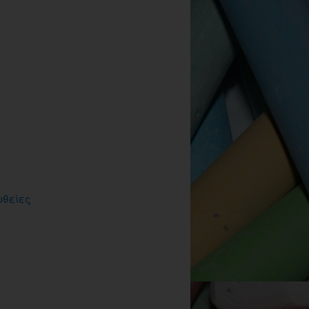
υθείες