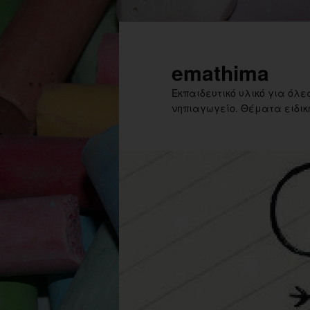
Skip
Skip
to
to
primary
secondary
emathima
content
content
Εκπαιδευτικό υλικό για όλες
νηπιαγωγείο. Θέματα ειδική