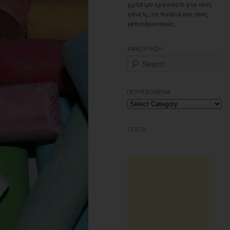
χρήσιμο εργαλείο για τους
γονείς, τα παιδιά και τους
εκπαιδευτικούς.
ΑΝΑΖΗΤΗΣΗ
S
e
a
r
ΠΕΡΙΕΧΟΜΕΝΑ
c
Περιεχομενα
h
TEST2