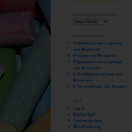
ΑΡΧΕΙΟΘΗΚΗ ΙΣΤΟΛΟΓΙΟΥ
Αρχειοθηκη
ιστολογιου
ΠΡΟΣΦΑΤΑ ΑΡΘΡΑ
Η θρησκεία και η γραφή
των Μινωιτών
Η τέχνη των Μινωιτών
Η θρησκεία και η γραφή
των Μινωιτών
3. Η καθημερινή ζωή των
Μινωιτών
2. Το ανάκτορο της Κνωσού
META
Log in
Entries feed
Comments feed
WordPress.org