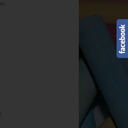
ες.
0