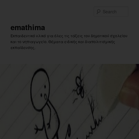
Skip
Skip
to
to
Sear
primary
secondary
content
content
emathima
Εκπαιδευτικό υλικό για όλες τις τάξεις του δημοτικού σχολείου
και το νηπιαγωγείο. Θέματα ειδικής και διαπολιτισμικής
εκπαίδευσης.