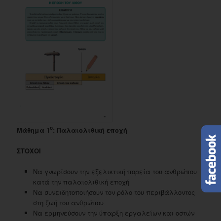
ο
Μάθημα 1
: Παλαιολιθική εποχή
ΣΤΟΧΟΙ
Να γνωρίσουν την εξελικτική πορεία του ανθρώπου
κατά την παλαιολιθική εποχή
Να συνειδητοποιήσουν τον ρόλο του περιβάλλοντος
στη ζωή του ανθρώπου
Να ερμηνεύσουν την ύπαρξη εργαλείων και οστών