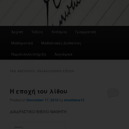
Main
Αρχική
Τάξεις
Λυσάρια
Γραμματική
menu
Μαθηματικά
Μαθησιακές Δυσκολίες
Παράλληλη στήριξη
Λογισμικά
TAG ARCHIVES:
ΠΑΛΑΙΟΛΙΘΙΚΉ ΕΠΟΧΉ
Η εποχή του λίθου
Posted on
December 17, 2016
by
emathima13
ΔΙΑΔΡΑΣΤΙΚΟ ΒΙΒΛΙΟ ΜΑΘΗΤΗ