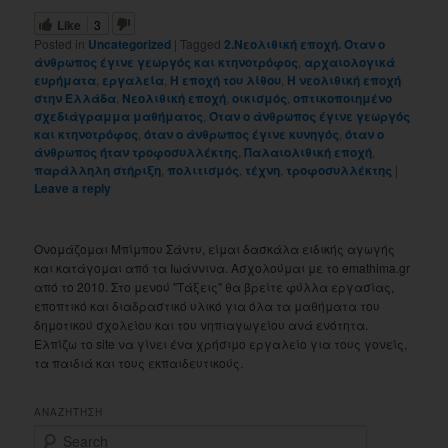
Like
3
Posted in
Uncategorized
|
Tagged
2.Νεολιθική εποχή. Όταν ο
άνθρωπος έγινε γεωργός και κτηνοτρόφος
,
αρχαιολογικά
ευρήματα
,
εργαλεία
,
Η εποχή του λίθου
,
Η νεολιθική εποχή
στην Ελλάδα
,
Νεολιθική εποχή
,
οικισμός
,
οπτικοποιημένο
σχεδιάγραμμα μαθήματος
,
Όταν ο άνθρωπος έγινε γεωργός
και κτηνοτρόφος
,
όταν ο άνθρωπος έγινε κυνηγός
,
όταν ο
άνθρωπος ήταν τροφοσυλλέκτης
,
Παλαιολιθική εποχή
,
παράλληλη στήριξη
,
πολιτισμός
,
τέχνη
,
τροφοσυλλέκτης
|
Leave a reply
Ονομάζομαι Μπίμπου Σάντυ, είμαι δασκάλα ειδικής αγωγής
και κατάγομαι από τα Ιωάννινα. Ασχολούμαι με το emathima.gr
από το 2010. Στο μενού "Τάξεις" θα βρείτε φύλλα εργασίας,
εποπτικό και διαδραστικό υλικό για όλα τα μαθήματα του
δημοτικού σχολείου και του νηπιαγωγείου ανά ενότητα.
Ελπίζω το site να γίνει ένα χρήσιμο εργαλείο για τους γονείς,
τα παιδιά και τους εκπαιδευτικούς.
ΑΝΑΖΗΤΗΣΗ
S