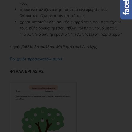
τους
προσανατολίζονται με σημείο αναφοράς που
βρίσκεται έξω από τον εαυτό τους
χρησιμοποιούν γλωσσικές εκφράσεις που περιέχουν
τους εξής όρους: “μέσα”, “έξω”, “δίπλα”, “ανάμεσα”,
“πάνω”, “κάτω”, “μπροστά”, “πίσω”, “δεξιά”, “αριστερά”
πηγή:
βιβλίο δασκάλου, Μαθηματικά Α τάξης
Παιχνίδι προσανατολισμού
ΦΥΛΛΑ ΕΡΓΑΣΙΑΣ