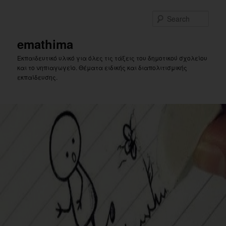
Skip
Skip
to
to
Sear
primary
secondary
content
content
emathima
Εκπαιδευτικό υλικό για όλες τις τάξεις του δημοτικού σχολείου
και το νηπιαγωγείο. Θέματα ειδικής και διαπολιτισμικής
εκπαίδευσης.