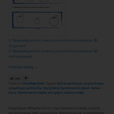
3. Προμαθηματικές έννοιες-μεγαλύτερο-μικρότερο (β)
(έγχρωμο)
3. Προμαθηματικές έννοιες-μεγαλύτερο-μικρότερο (β)
(ασπρόμαυρο)
Continue reading
→
Like
Posted in
Uncategorized
|
Tagged
δεξιά-αριστερά
,
μεγαλύτερο-
μικρότερο
,
μέσα-έξω
,
παιχνίδια προσανατολισμού
,
πάνω-
κάτω
,
Προσανατολισμός στο χώρο
|
Leave a reply
Ονομάζομαι Μπίμπου Σάντυ, είμαι δασκάλα ειδικής αγωγής
και κατάγομαι από τα Ιωάννινα. Ασχολούμαι με το emathima.gr