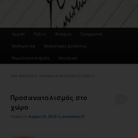
Main
Αρχική
Τάξεις
Λυσάρια
Γραμματική
menu
Μαθηματικά
Μαθησιακές Δυσκολίες
Παράλληλη στήριξη
Λογισμικά
TAG ARCHIVES:
ΠΑΙΧΝΊΔΙΑ ΠΡΟΣΑΝΑΤΟΛΙΣΜΟΎ
Προσανατολισμός στο
χώρο
Posted on
August 25, 2016
by
emathima13