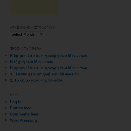
ΑΡΧΕΙΟΘΗΚΗ ΙΣΤΟΛΟΓΙΟΥ
Αρχειοθηκη
ιστολογιου
ΠΡΟΣΦΑΤΑ ΑΡΘΡΑ
Η θρησκεία και η γραφή των Μινωιτών
Η τέχνη των Μινωιτών
Η θρησκεία και η γραφή των Μινωιτών
3. Η καθημερινή ζωή των Μινωιτών
2. Το ανάκτορο της Κνωσού
META
Log in
Entries feed
Comments feed
WordPress.org