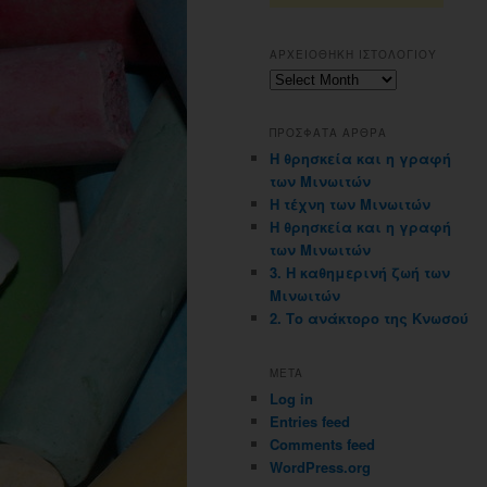
ΑΡΧΕΙΟΘΗΚΗ ΙΣΤΟΛΟΓΙΟΥ
Αρχειοθηκη
ιστολογιου
ΠΡΟΣΦΑΤΑ ΑΡΘΡΑ
Η θρησκεία και η γραφή
των Μινωιτών
Η τέχνη των Μινωιτών
Η θρησκεία και η γραφή
των Μινωιτών
3. Η καθημερινή ζωή των
Μινωιτών
2. Το ανάκτορο της Κνωσού
META
Log in
Entries feed
Comments feed
WordPress.org