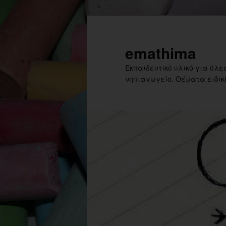
Skip
Skip
to
to
primary
secondary
emathima
content
content
Εκπαιδευτικό υλικό για όλες
νηπιαγωγείο. Θέματα ειδική