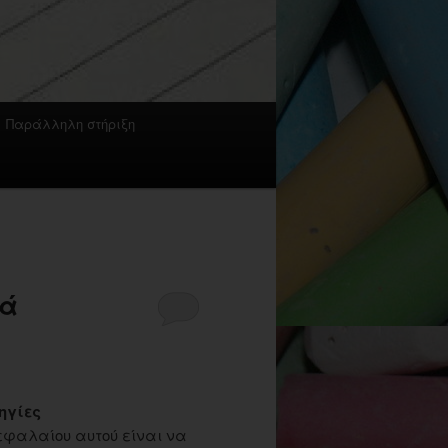
Παράλληλη στήριξη
κά
ηγίες
κεφαλαίου αυτού είναι να