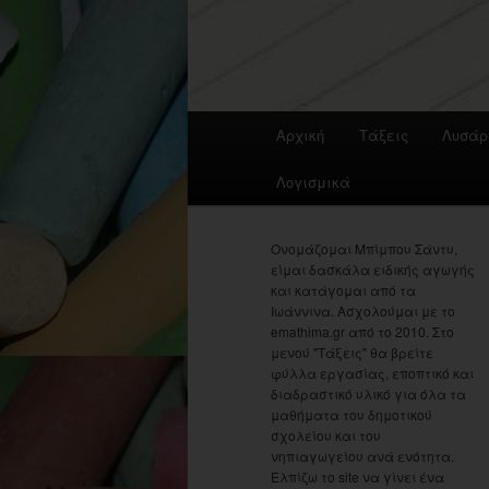
Main
Αρχική
Τάξεις
Λυσάρ
menu
Λογισμικά
Ονομάζομαι Μπίμπου Σάντυ,
είμαι δασκάλα ειδικής αγωγής
και κατάγομαι από τα
Ιωάννινα. Ασχολούμαι με το
emathima.gr από το 2010. Στο
μενού "Τάξεις" θα βρείτε
φύλλα εργασίας, εποπτικό και
διαδραστικό υλικό για όλα τα
μαθήματα του δημοτικού
σχολείου και του
νηπιαγωγείου ανά ενότητα.
Ελπίζω το site να γίνει ένα