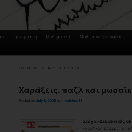
ια
Γραμματική
Μαθηματικά
Μαθησιακές Δυσκολίες
TAG ARCHIVES:
ΠΑΖΛ ΚΑΙ ΜΩΣΑΪΚΆ
Χαράξεις, παζλ και μωσαϊ
Posted on
July 8, 2025
by
emathima13
Στόχοι-Διδακτικές οδ
-Βασικός στόχος του 