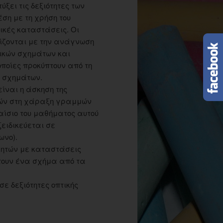
ξει τις δεξιότητες των
έση με τη χρήση του
ικές καταστάσεις. Οι
τίζονται με την ανάγνωση
ρικών σχημάτων και
οποίες προκύπτουν από τη
 σχημάτων.
είναι η άσκηση της
τών στη χάραξη γραμμών
αίσιο του μαθήματος αυτού
ειδικεύεται σε
ωνο).
θητών με καταστάσεις
τουν ένα σχήμα από τα
σε δεξιότητες οπτικής