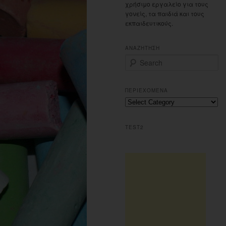
χρήσιμο εργαλείο για τους
γονείς, τα παιδιά και τους
εκπαιδευτικούς.
ΑΝΑΖΗΤΗΣΗ
S
e
a
r
ΠΕΡΙΕΧΟΜΕΝΑ
c
Περιεχομενα
h
TEST2