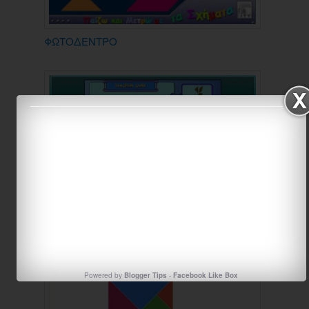
ΦΩΤΟΔΕΝΤΡΟ
Παιχνίδι με τάγκραμ
Powered by
Blogger Tips
-
Facebook Like Box