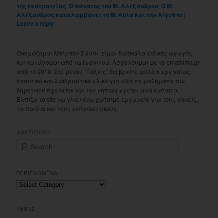
της εκστρατείας
,
Ο θάνατος του Μ. Αλεξάνδρου
,
Ο Μ.
Αλέξανδρος καταλαμβάνει τη Μ. Ασία και την Αίγυπτο
|
Leave a reply
Ονομάζομαι Μπίμπου Σάντυ, είμαι δασκάλα ειδικής αγωγής
και κατάγομαι από τα Ιωάννινα. Ασχολούμαι με το emathima.gr
από το 2010. Στο μενού "Τάξεις" θα βρείτε φύλλα εργασίας,
εποπτικό και διαδραστικό υλικό για όλα τα μαθήματα του
δημοτικού σχολείου και του νηπιαγωγείου ανά ενότητα.
Ελπίζω το site να γίνει ένα χρήσιμο εργαλείο για τους γονείς,
τα παιδιά και τους εκπαιδευτικούς.
ΑΝΑΖΗΤΗΣΗ
S
e
a
r
ΠΕΡΙΕΧΟΜΕΝΑ
c
Περιεχομενα
h
TEST2