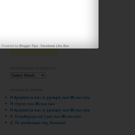
Powered by
Blogger Tips
-
Facebook Like Box
ΑΡΧΕΙΟΘΗΚΗ ΙΣΤΟΛΟΓΙΟΥ
Αρχειοθηκη
ιστολογιου
ΠΡΟΣΦΑΤΑ ΑΡΘΡΑ
Η θρησκεία και η γραφή των Μινωιτών
Η τέχνη των Μινωιτών
Η θρησκεία και η γραφή των Μινωιτών
3. Η καθημερινή ζωή των Μινωιτών
2. Το ανάκτορο της Κνωσού