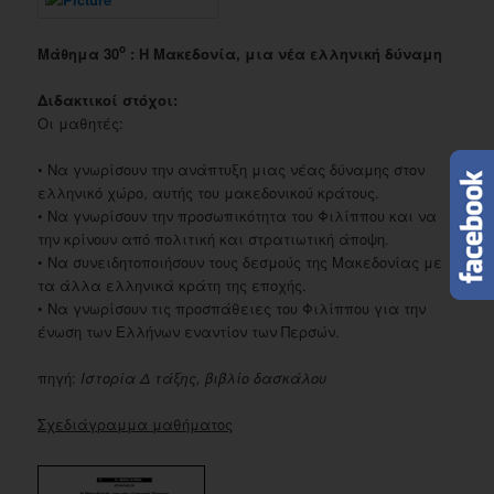
ο
Μάθημα 30
: Η Μακεδονία, μια νέα ελληνική δύναμη
Διδακτικοί στόχοι:
Οι μαθητές:
• Να γνωρίσουν την ανάπτυξη μιας νέας δύναμης στον
ελληνικό χώρο, αυτής του μακεδονικού κράτους.
• Να γνωρίσουν την προσωπικότητα του Φιλίππου και να
την κρίνουν από πολιτική και στρατιωτική άποψη.
• Να συνειδητοποιήσουν τους δεσμούς της Μακεδονίας με
τα άλλα ελληνικά κράτη της εποχής.
• Να γνωρίσουν τις προσπάθειες του Φιλίππου για την
ένωση των Ελλήνων εναντίον των Περσών.
πηγή:
Ιστορία Δ τάξης, βιβλίο δασκάλου
Σχεδιάγραμμα μαθήματος