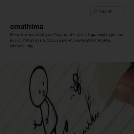
Skip
Skip
to
to
Sear
primary
secondary
content
content
emathima
Εκπαιδευτικό υλικό για όλες τις τάξεις του δημοτικού σχολείου
και το νηπιαγωγείο. Θέματα ειδικής και διαπολιτισμικής
εκπαίδευσης.