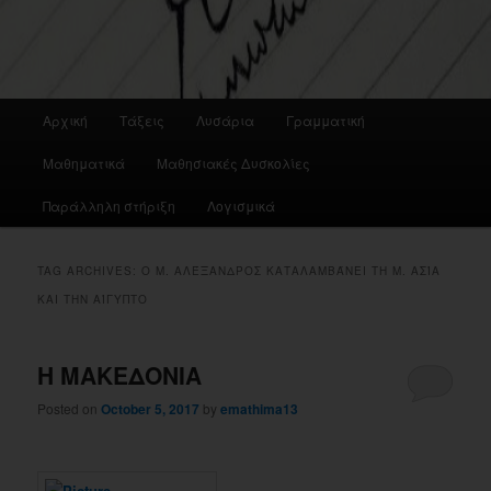
Main
Αρχική
Τάξεις
Λυσάρια
Γραμματική
menu
Μαθηματικά
Μαθησιακές Δυσκολίες
Παράλληλη στήριξη
Λογισμικά
TAG ARCHIVES:
Ο Μ. ΑΛΈΞΑΝΔΡΟΣ ΚΑΤΑΛΑΜΒΆΝΕΙ ΤΗ Μ. ΑΣΊΑ
ΚΑΙ ΤΗΝ ΑΊΓΥΠΤΟ
Η ΜΑΚΕΔΟΝΙΑ
Posted on
October 5, 2017
by
emathima13