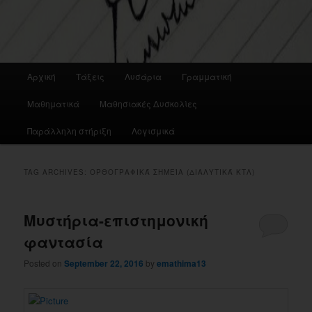
Main
Αρχική
Τάξεις
Λυσάρια
Γραμματική
menu
Μαθηματικά
Μαθησιακές Δυσκολίες
Παράλληλη στήριξη
Λογισμικά
TAG ARCHIVES:
ΟΡΘΟΓΡΑΦΙΚΆ ΣΗΜΕΊΑ (ΔΙΑΛΥΤΙΚΆ ΚΤΛ)
Μυστήρια-επιστημονική
φαντασία
Posted on
September 22, 2016
by
emathima13