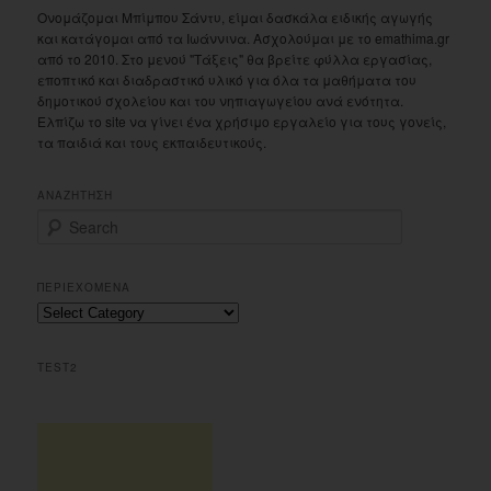
Ονομάζομαι Μπίμπου Σάντυ, είμαι δασκάλα ειδικής αγωγής
και κατάγομαι από τα Ιωάννινα. Ασχολούμαι με το emathima.gr
από το 2010. Στο μενού "Τάξεις" θα βρείτε φύλλα εργασίας,
εποπτικό και διαδραστικό υλικό για όλα τα μαθήματα του
δημοτικού σχολείου και του νηπιαγωγείου ανά ενότητα.
Ελπίζω το site να γίνει ένα χρήσιμο εργαλείο για τους γονείς,
τα παιδιά και τους εκπαιδευτικούς.
ΑΝΑΖΗΤΗΣΗ
S
e
a
r
ΠΕΡΙΕΧΟΜΕΝΑ
c
Περιεχομενα
h
TEST2