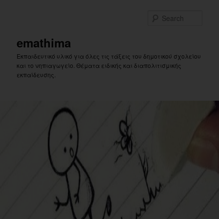
Skip
Skip
to
to
Sear
primary
secondary
content
content
emathima
Εκπαιδευτικό υλικό για όλες τις τάξεις του δημοτικού σχολείου
και το νηπιαγωγείο. Θέματα ειδικής και διαπολιτισμικής
εκπαίδευσης.