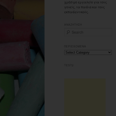
χρήσιμο εργαλείο για τους
γονείς, τα παιδιά και τους
εκπαιδευτικούς.
ΑΝΑΖΗΤΗΣΗ
S
e
a
r
ΠΕΡΙΕΧΟΜΕΝΑ
c
Περιεχομενα
h
TEST2