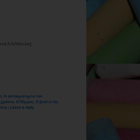
ανελλόπουλος
α
,
Η αυτοκρατορία του
 χρόνια
,
Ο Πύρρος. Ο βασιλιάς
όνια
|
Leave a reply