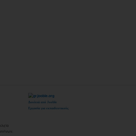
Δουλειά από Jooble
Εργασία για εκπαιδευτικούς
ολείο
ννίνων.