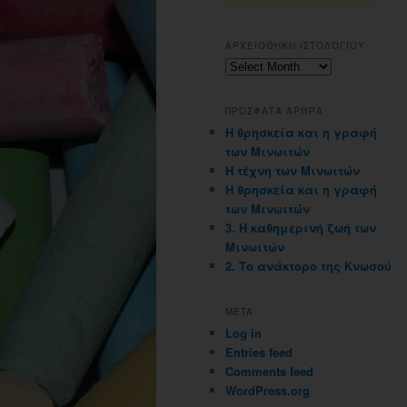
ΑΡΧΕΙΟΘΗΚΗ ΙΣΤΟΛΟΓΙΟΥ
Αρχειοθηκη
ιστολογιου
ΠΡΟΣΦΑΤΑ ΑΡΘΡΑ
Η θρησκεία και η γραφή
των Μινωιτών
Η τέχνη των Μινωιτών
Η θρησκεία και η γραφή
των Μινωιτών
3. Η καθημερινή ζωή των
Μινωιτών
2. Το ανάκτορο της Κνωσού
META
Log in
Entries feed
Comments feed
WordPress.org