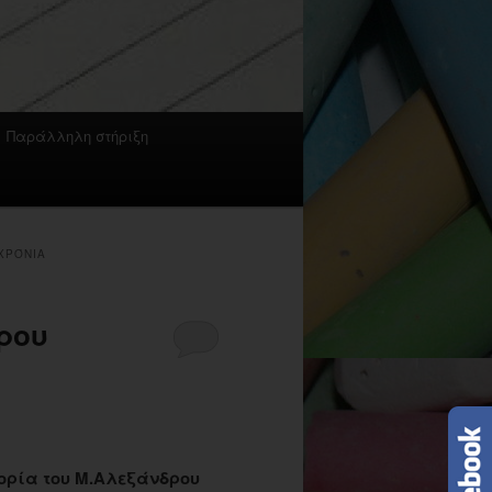
Παράλληλη στήριξη
 ΧΡΌΝΙΑ
ρου
ορία του Μ.Αλεξάνδρου