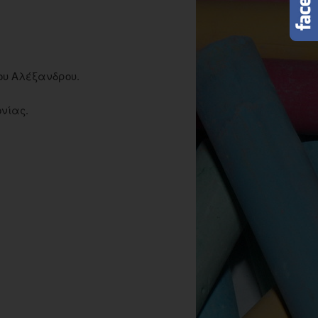
του Αλέξανδρου.
ονίας.