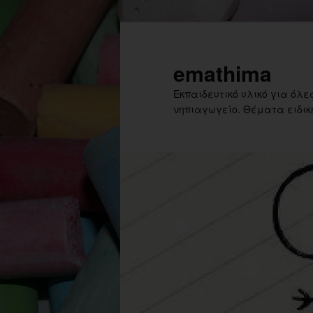
Skip
Skip
to
to
primary
secondary
emathima
content
content
Εκπαιδευτικό υλικό για όλες
νηπιαγωγείο. Θέματα ειδική