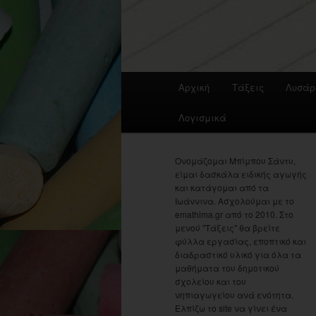
Main
Αρχική
Τάξεις
Λυσάρ
menu
Λογισμικά
Ονομάζομαι Μπίμπου Σάντυ,
είμαι δασκάλα ειδικής αγωγής
και κατάγομαι από τα
Ιωάννινα. Ασχολούμαι με το
emathima.gr από το 2010. Στο
μενού "Τάξεις" θα βρείτε
φύλλα εργασίας, εποπτικό και
διαδραστικό υλικό για όλα τα
μαθήματα του δημοτικού
σχολείου και του
νηπιαγωγείου ανά ενότητα.
Ελπίζω το site να γίνει ένα