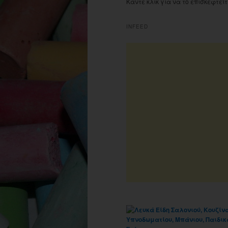
Κάντε κλικ για να το επισκεφτείτ
INFEED