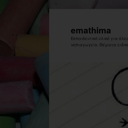
Skip
Skip
to
to
primary
secondary
emathima
content
content
Εκπαιδευτικό υλικό για όλες
νηπιαγωγείο. Θέματα ειδική