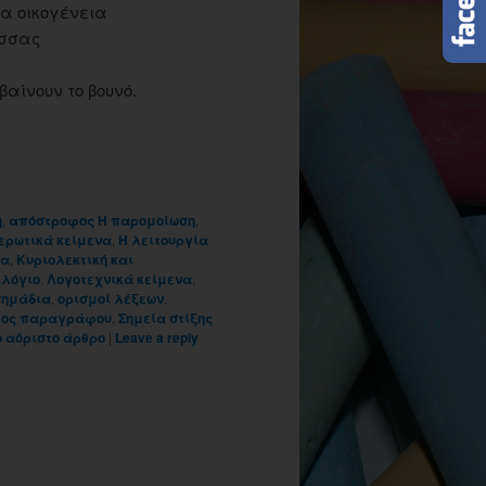
έα οικογένεια
ασσας
αίνουν το βουνό.
ή
,
απόστροφος Η παρομοίωση
,
ερωτικά κείμενα
,
Η λειτουργία
να
,
Κυριολεκτική και
ιλόγιο
,
Λογοτεχνικά κείμενα
,
σημάδια
,
ορισμοί λέξεων
,
λος παραγράφου
,
Σημεία στίξης
ο αόριστο άρθρο
|
Leave a reply