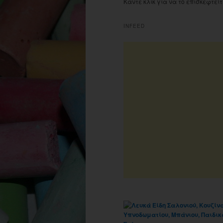
Κάντε κλικ για να το επισκεφτείτ
INFEED