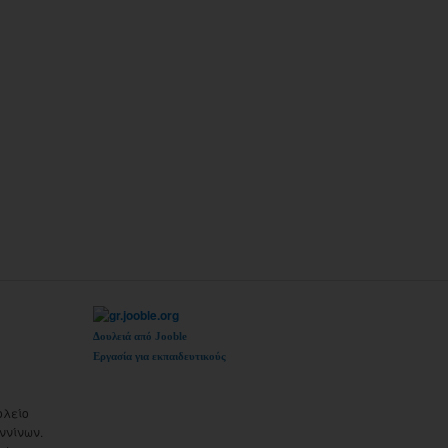
Δουλειά από Jooble
Εργασία για εκπαιδευτικούς
ολείο
ννίνων.