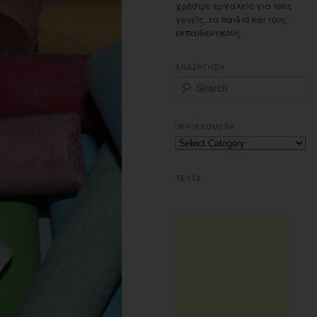
χρήσιμο εργαλείο για τους
γονείς, τα παιδιά και τους
εκπαιδευτικούς.
ΑΝΑΖΗΤΗΣΗ
S
e
a
r
ΠΕΡΙΕΧΟΜΕΝΑ
c
Περιεχομενα
h
TEST2