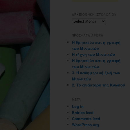
ΑΡΧΕΙΟΘΗΚΗ ΙΣΤΟΛΟΓΙΟΥ
Αρχειοθηκη
ιστολογιου
ΠΡΟΣΦΑΤΑ ΑΡΘΡΑ
Η θρησκεία και η γραφή
των Μινωιτών
Η τέχνη των Μινωιτών
Η θρησκεία και η γραφή
των Μινωιτών
3. Η καθημερινή ζωή των
Μινωιτών
2. Το ανάκτορο της Κνωσού
META
Log in
Entries feed
Comments feed
WordPress.org