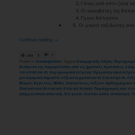
2. Γάτος από σπίτι ζητά ν
3. Οι ακροβάτες της θάλ
4. Γη και θάλασσα
5. Οι μικροί ταξιδιώτες ανεβ
Continue reading
→
Like
5
1
Posted in
Uncategorized
|
Tagged
Αναφορικός λόγος: Περιγραφ
Διάκριση της παρομοίωσης από τις χρονικές προτάσεις
,
ενημ
του επιθέτου σε περιγραφικά κείμενα
,
Ημερολογιακά κείμε
μεταφορική σημασία λέξεων ή φράσεων σε ένα κείμενο
,
Λεξ
Μικρές Αγγελίες
,
Μύθοι
,
Οικογένειες λέξεων
,
Ορθογραφικά 
Ουσιαστικά (Αιτιατική- Κλητική πτώση)
,
Παράγραφος και τίτ
(κόμμα-αποσιωπητικά)
,
Στη γη και στη θάλασσα
,
συνώνυμα
,
Τ