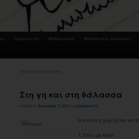
ια
Γραμματική
Μαθηματικά
Μαθησιακές Δυσκολίες
TAG ARCHIVES:
ΜΎΘΟΙ
Στη γη και στη θάλασσα
Posted on
December 7, 2017
by
emathima13
Η ενότητα χωρίζεται σε π
1. Σπίτι με κήπο