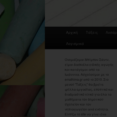
Main
Αρχική
Τάξεις
Λυσάρ
menu
Λογισμικά
Ονομάζομαι Μπίμπου Σάντυ,
είμαι δασκάλα ειδικής αγωγής
και κατάγομαι από τα
Ιωάννινα. Ασχολούμαι με το
emathima.gr από το 2010. Στο
μενού "Τάξεις" θα βρείτε
φύλλα εργασίας, εποπτικό και
διαδραστικό υλικό για όλα τα
μαθήματα του δημοτικού
σχολείου και του
νηπιαγωγείου ανά ενότητα.
Ελπίζω το site να γίνει ένα