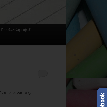
Παράλληλη στήριξη
έντε υποενότητες: