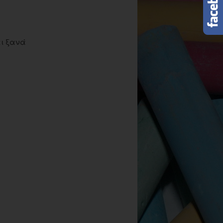
αι ξανά