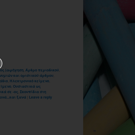
ος (αφήγηση
,
Άρθρο περιοδικού
,
υμιών και οριστικού άρθρου
,
άδιο
,
Ηλεκτρονικό κείμενο
,
είμενο
,
Ουσιαστικά ως
κά σε -ος
,
Σκουπίδια στη
ανά...και ξανά
|
Leave a reply