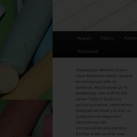
Main
Αρχική
Τάξεις
Λυσάρ
menu
Λογισμικά
Ονομάζομαι Μπίμπου Σάντυ,
είμαι δασκάλα ειδικής αγωγής
και κατάγομαι από τα
Ιωάννινα. Ασχολούμαι με το
emathima.gr από το 2010. Στο
μενού "Τάξεις" θα βρείτε
φύλλα εργασίας, εποπτικό και
διαδραστικό υλικό για όλα τα
μαθήματα του δημοτικού
σχολείου και του
νηπιαγωγείου ανά ενότητα.
Ελπίζω το site να γίνει ένα