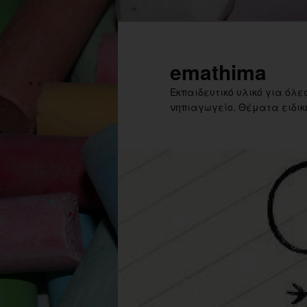
Skip
Skip
to
to
primary
secondary
emathima
content
content
Εκπαιδευτικό υλικό για όλες
νηπιαγωγείο. Θέματα ειδική