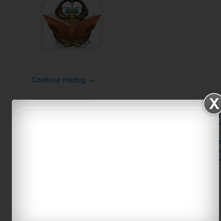
Continue reading
→
Like
3
1
Posted in
Uncategorized
|
Tagged
Oρθογραφία
,
Αναφορικός λόγ
Βροχοσταλίδες
,
Διάκριση αδύνατων τύπων προσωπικών αντων
ΕΜΕΝΑ ΜΕ ΝΟΙΑΖΕΙ
,
ενημερωτικά κείμενα
,
Ενημερωτικό φυλλ
Λεξιλόγιο (παραγωγή ρημάτων από ονόματα)
,
Λογοτεχνικό κ
συμπληρώματα άλλων ουσιαστικών
,
Προπαροξύτονα ουσιαστι
θάλασσα
,
Σύνθετες προτάσεις
,
Χρησιμοποίησέ το ξανά...και ξ