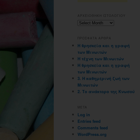
ΑΡΧΕΙΟΘΗΚΗ ΙΣΤΟΛΟΓΙΟΥ
Αρχειοθηκη
ιστολογιου
ΠΡΟΣΦΑΤΑ ΑΡΘΡΑ
Η θρησκεία και η γραφή
των Μινωιτών
Η τέχνη των Μινωιτών
Η θρησκεία και η γραφή
των Μινωιτών
3. Η καθημερινή ζωή των
Μινωιτών
2. Το ανάκτορο της Κνωσού
META
Log in
Entries feed
Comments feed
WordPress.org