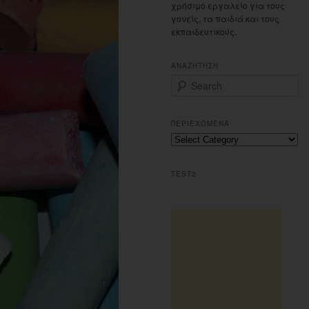
χρήσιμο εργαλείο για τους
γονείς, τα παιδιά και τους
εκπαιδευτικούς.
ΑΝΑΖΗΤΗΣΗ
S
e
a
r
ΠΕΡΙΕΧΟΜΕΝΑ
c
Περιεχομενα
h
TEST2