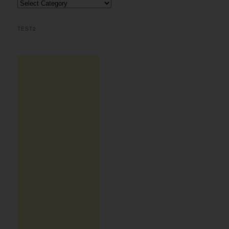
Περιεχομενα
h
TEST2