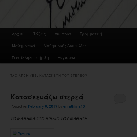
Main
Αρχική
Τάξεις
Λυσάρια
Γραμματική
menu
Μαθηματικά
Μαθησιακές Δυσκολίες
Παράλληλη στήριξη
Λογισμικά
TAG ARCHIVES:
ΚΑΤΑΣΚΕΥΉ ΤΟΥ ΣΤΕΡΕΟΎ
Κατασκευάζω στερεά
Posted on
February 6, 2017
by
emathima13
ΤΟ ΜΑΘΗΜΑ ΣΤΟ ΒΙΒΛΙΟ ΤΟΥ ΜΑΘΗΤΗ