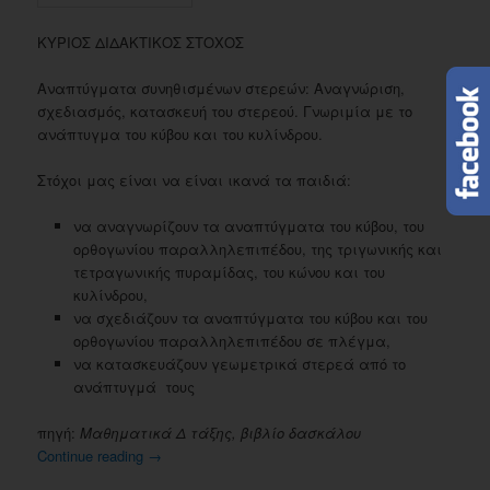
ΚΥΡΙΟΣ ΔΙΔΑΚΤΙΚΟΣ ΣΤΟΧΟΣ
Αναπτύγματα συνηθισμένων στερεών: Αναγνώριση,
σχεδιασμός, κατασκευή του στερεού. Γνωριμία με το
ανάπτυγμα του κύβου και του κυλίνδρου.
Στόχοι μας είναι να είναι ικανά τα παιδιά:
να αναγνωρίζουν τα αναπτύγματα του κύβου, του
ορθογωνίου παραλληλεπιπέδου, της τριγωνικής και
τετραγωνικής πυραμίδας, του κώνου και του
κυλίνδρου,
να σχεδιάζουν τα αναπτύγματα του κύβου και του
ορθογωνίου παραλληλεπιπέδου σε πλέγμα,
να κατασκευάζουν γεωμετρικά στερεά από το
ανάπτυγμά τους
πηγή:
Μαθηματικά Δ τάξης, βιβλίο δασκάλου
Continue reading
→