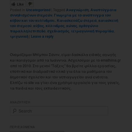
Like
Posted in
Uncategorized
|
Tagged
Αναγνώριση
,
Αναπτύγματα
συνηθισμένων στερεών
,
Γνωριμία με το ανάπτυγμα του
κύβου και του κυλίνδρου.
,
Κατασκευάζω στερεά
,
κατασκευή
του στερεού
,
κύβος
,
κύλινδρος
,
κώνος
,
ορθογώνιο
παραλληλεπιπεδο
,
σχεδιασμός
,
τετραγωνική πυραμίδα
,
τριγωνική
|
Leave a reply
Ονομάζομαι Μπίμπου Σάντυ, είμαι δασκάλα ειδικής αγωγής
και κατάγομαι από τα Ιωάννινα. Ασχολούμαι με το emathima.gr
από το 2010. Στο μενού "Τάξεις" θα βρείτε φύλλα εργασίας,
εποπτικό και διαδραστικό υλικό για όλα τα μαθήματα του
δημοτικού σχολείου και του νηπιαγωγείου ανά ενότητα.
Ελπίζω το site να γίνει ένα χρήσιμο εργαλείο για τους γονείς,
τα παιδιά και τους εκπαιδευτικούς.
ΑΝΑΖΗΤΗΣΗ
S
e
a
r
ΠΕΡΙΕΧΟΜΕΝΑ
c