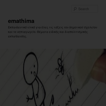
Skip
Skip
to
to
Sear
primary
secondary
content
content
emathima
Εκπαιδευτικό υλικό για όλες τις τάξεις του δημοτικού σχολείου
και το νηπιαγωγείο. Θέματα ειδικής και διαπολιτισμικής
εκπαίδευσης.