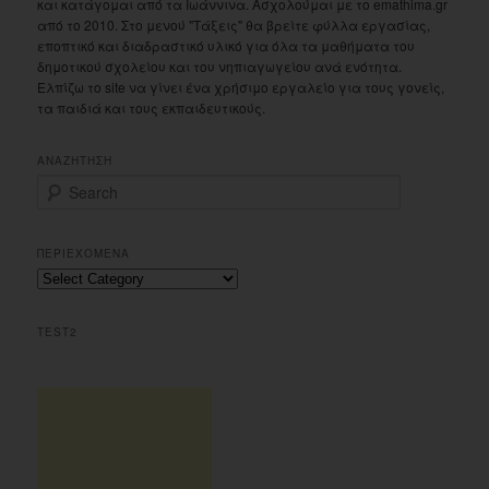
και κατάγομαι από τα Ιωάννινα. Ασχολούμαι με το emathima.gr
από το 2010. Στο μενού "Τάξεις" θα βρείτε φύλλα εργασίας,
εποπτικό και διαδραστικό υλικό για όλα τα μαθήματα του
δημοτικού σχολείου και του νηπιαγωγείου ανά ενότητα.
Ελπίζω το site να γίνει ένα χρήσιμο εργαλείο για τους γονείς,
τα παιδιά και τους εκπαιδευτικούς.
ΑΝΑΖΗΤΗΣΗ
S
e
a
r
ΠΕΡΙΕΧΟΜΕΝΑ
c
Περιεχομενα
h
TEST2