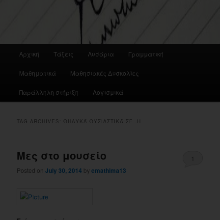
Main
Αρχική
Τάξεις
Λυσάρια
Γραμματική
menu
Μαθηματικά
Μαθησιακές Δυσκολίες
Παράλληλη στήριξη
Λογισμικά
TAG ARCHIVES:
ΘΗΛΥΚΆ ΟΥΣΙΑΣΤΙΚΆ ΣΕ -Η
Μες στο μουσείο
1
Posted on
July 30, 2014
by
emathima13