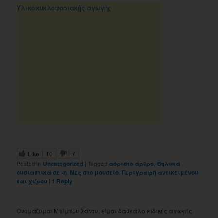
Υλικό κυκλοφοριακής αγωγής
Like
10
7
Posted in
Uncategorized
|
Tagged
αόριστο άρθρο
,
Θηλυκά
ουσιαστικά σε -η
,
Μες στο μουσείο
,
Περιγραφή αντικειμένου
και χώρου
|
1
Reply
Ονομάζομαι Μπίμπου Σάντυ, είμαι δασκάλα ειδικής αγωγής