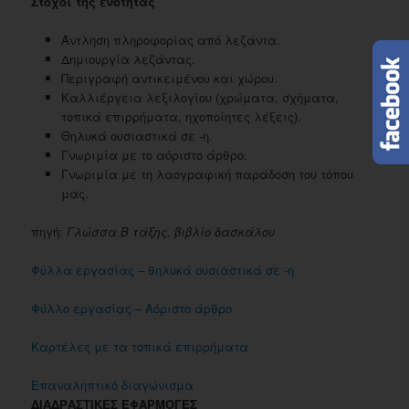
Στόχοι της ενότητας
Άντληση πληροφορίας από λεζάντα.
Δημιουργία λεζάντας.
Περιγραφή αντικειμένου και χώρου.
Καλλιέργεια λεξιλογίου (χρώματα, σχήματα,
τοπικά επιρρήματα, ηχοποίητες λέξεις).
Θηλυκά ουσιαστικά σε -η.
Γνωριμία με το αόριστο άρθρο.
Γνωριμία με τη λαογραφική παράδοση του τόπου
μας.
πηγή:
Γλώσσα Β τάξης, βιβλίο δασκάλου
Φύλλα εργασίας – θηλυκά ουσιαστικά σε -η
Φύλλο εργασίας – Αόριστο άρθρο
Καρτέλες με τα τοπικά επιρρήματα
Επαναληπτικό διαγώνισμα
ΔΙΑΔΡΑΣΤΙΚΕΣ ΕΦΑΡΜΟΓΕΣ