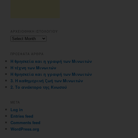
ΑΡΧΕΙΟΘΗΚΗ ΙΣΤΟΛΟΓΙΟΥ
Αρχειοθηκη
ιστολογιου
ΠΡΟΣΦΑΤΑ ΑΡΘΡΑ
Η θρησκεία και η γραφή των Μινωιτών
Η τέχνη των Μινωιτών
Η θρησκεία και η γραφή των Μινωιτών
3. Η καθημερινή ζωή των Μινωιτών
2. Το ανάκτορο της Κνωσού
META
Log in
Entries feed
Comments feed
WordPress.org