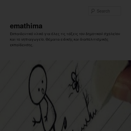
Skip
Skip
to
to
Sear
primary
secondary
content
content
emathima
Εκπαιδευτικό υλικό για όλες τις τάξεις του δημοτικού σχολείου
και το νηπιαγωγείο. Θέματα ειδικής και διαπολιτισμικής
εκπαίδευσης.