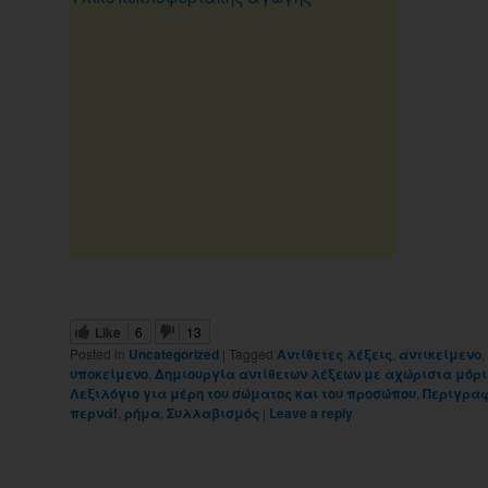
Like
6
13
Posted in
Uncategorized
|
Tagged
Αντίθετες λέξεις
,
αντικείμενο
,
υποκείμενο
,
Δημιουργία αντίθετων λέξεων με αχώριστα μόρ
Λεξιλόγιο για μέρη του σώματος και του προσώπου
,
Περιγρα
περνά!
,
ρήμα
,
Συλλαβισμός
|
Leave a reply