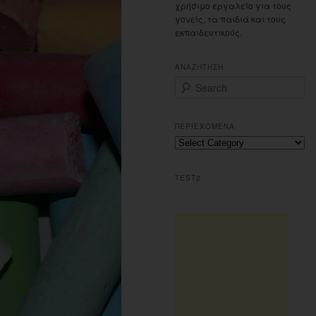
χρήσιμο εργαλείο για τους
γονείς, τα παιδιά και τους
εκπαιδευτικούς.
ΑΝΑΖΗΤΗΣΗ
S
e
a
r
ΠΕΡΙΕΧΟΜΕΝΑ
c
Περιεχομενα
h
TEST2