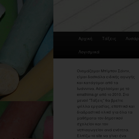
Main
Αρχική
Τάξεις
Λυσάρ
menu
Λογισμικά
Ονομάζομαι Μπίμπου Σάντυ,
είμαι δασκάλα ειδικής αγωγής
και κατάγομαι από τα
Ιωάννινα. Ασχολούμαι με το
emathima.gr από το 2010. Στο
μενού "Τάξεις" θα βρείτε
φύλλα εργασίας, εποπτικό και
διαδραστικό υλικό για όλα τα
μαθήματα του δημοτικού
σχολείου και του
νηπιαγωγείου ανά ενότητα.
Ελπίζω το site να γίνει ένα