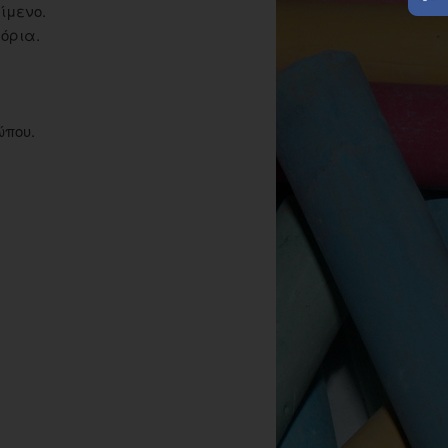
ίμενο.
όρια.
ώπου.