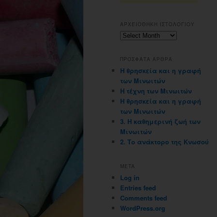
ΑΡΧΕΙΟΘΗΚΗ ΙΣΤΟΛΟΓΙΟΥ
Αρχειοθηκη
ιστολογιου
ΠΡΟΣΦΑΤΑ ΑΡΘΡΑ
Η θρησκεία και η γραφή
των Μινωιτών
Η τέχνη των Μινωιτών
Η θρησκεία και η γραφή
των Μινωιτών
3. Η καθημερινή ζωή των
Μινωιτών
2. Το ανάκτορο της Κνωσού
META
Log in
Entries feed
Comments feed
WordPress.org