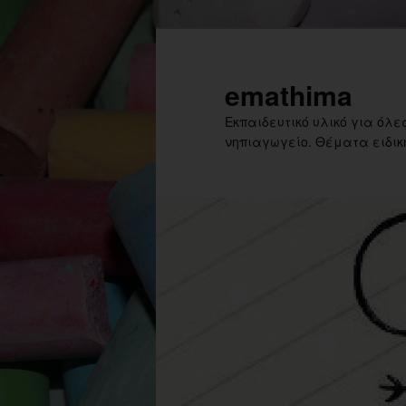
Skip
Skip
to
to
primary
secondary
emathima
content
content
Εκπαιδευτικό υλικό για όλες
νηπιαγωγείο. Θέματα ειδική