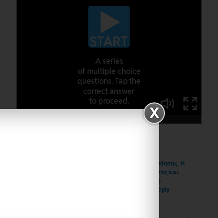
πηγή:
Markostzimas
Like
Posted in
Uncategorized
|
Tagged
ερωτήσεις κατανόησης
,
Η
νεολιθική εποχή: Όταν ο άνθρωπος έγινε γεωργός και
κτηνοτρόφος
,
ιστορία γ τάξης
,
οποτικοποιημένο
σχεδιάγραμμα
,
παράλληλη στήριξη
|
Leave a reply