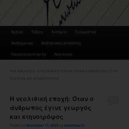
Main
Αρχική
Τάξεις
Λυσάρια
Γραμματική
menu
Μαθηματικά
Μαθησιακές Δυσκολίες
Παράλληλη στήριξη
Λογισμικά
TAG ARCHIVES:
Η ΝΕΟΛΙΘΙΚΉ ΕΠΟΧΉ: ΌΤΑΝ Ο ΆΝΘΡΩΠΟΣ ΈΓΙΝΕ
ΓΕΩΡΓΌΣ ΚΑΙ ΚΤΗΝΟΤΡΌΦΟΣ
Η νεολιθική εποχή: Όταν ο
άνθρωπος έγινε γεωργός
και κτηνοτρόφος
Posted on
November 17, 2025
by
emathima13