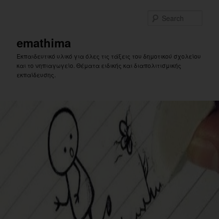
Skip
Skip
to
to
Sear
primary
secondary
content
content
emathima
Εκπαιδευτικό υλικό για όλες τις τάξεις του δημοτικού σχολείου
και το νηπιαγωγείο. Θέματα ειδικής και διαπολιτισμικής
εκπαίδευσης.