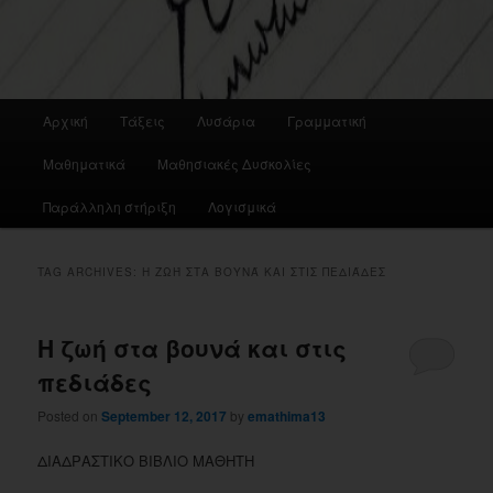
Main
Αρχική
Τάξεις
Λυσάρια
Γραμματική
menu
Μαθηματικά
Μαθησιακές Δυσκολίες
Παράλληλη στήριξη
Λογισμικά
TAG ARCHIVES:
Η ΖΩΉ ΣΤΑ ΒΟΥΝΆ ΚΑΙ ΣΤΙΣ ΠΕΔΙΆΔΕΣ
Η ζωή στα βουνά και στις
πεδιάδες
Posted on
September 12, 2017
by
emathima13
ΔΙΑΔΡΑΣΤΙΚΟ ΒΙΒΛΙΟ ΜΑΘΗΤΗ