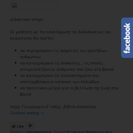
Διδακτικοί στόχοι
Οι μαθητές με την ολοκλήρωση της διδασκαλίας του
κεφαλαίου θα πρέπει:
να περιγράφουν τις ασχολίες των ορεσίβιων
ανθρώπων
να καταγράφουν τις δυσκολίες , τις οποίες
αντιμετωπίζουν οι άνθρωποι που ζουν στα βουνά
να καταγράφουν τα πλεονεκτήματα που
απολαμβάνουν οι κάτοικοι των πεδιάδων
να προτείνουν μέτρα για τη βελτίωση της ζωής στα
βουνά
πηγή:
Γεωγραφία Ε τάξης, βιβλίο δασκάλου
Continue reading
→
Like
Posted in
Uncategorized
|
Tagged
Η ζωή στα βουνά και στις