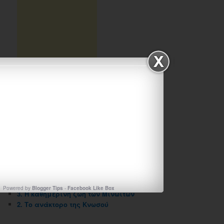
ΑΡΧΕΙΟΘΗΚΗ ΙΣΤΟΛΟΓΙΟΥ
Αρχειοθηκη
ιστολογιου
ΠΡΟΣΦΑΤΑ ΑΡΘΡΑ
Η θρησκεία και η γραφή των Μινωιτών
Η τέχνη των Μινωιτών
Η θρησκεία και η γραφή των Μινωιτών
Powered by
Blogger Tips
-
Facebook Like Box
3. Η καθημερινή ζωή των Μινωιτών
2. Το ανάκτορο της Κνωσού