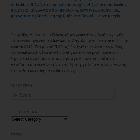
πεδιάδες
,
Η ζωή στις ορεινές περιοχές
,
Η ζωή στις πεδιάδες
,
Η ζωή των ανθρώπων στα βουνά - Προοπτικές ανάπτυξης
,
μέτρα για τη βελτίωση της ζωής στα βουνά
|
Leave a reply
Ονομάζομαι Μπίμπου Σάντυ, είμαι δασκάλα ειδικής αγωγής
και κατάγομαι από τα Ιωάννινα. Ασχολούμαι με το emathima.gr
από το 2010. Στο μενού "Τάξεις" θα βρείτε φύλλα εργασίας,
εποπτικό και διαδραστικό υλικό για όλα τα μαθήματα του
δημοτικού σχολείου και του νηπιαγωγείου ανά ενότητα.
Ελπίζω το site να γίνει ένα χρήσιμο εργαλείο για τους γονείς,
τα παιδιά και τους εκπαιδευτικούς.
ΑΝΑΖΗΤΗΣΗ
S
e
a
r
ΠΕΡΙΕΧΟΜΕΝΑ
c
Περιεχομενα
h
TEST2