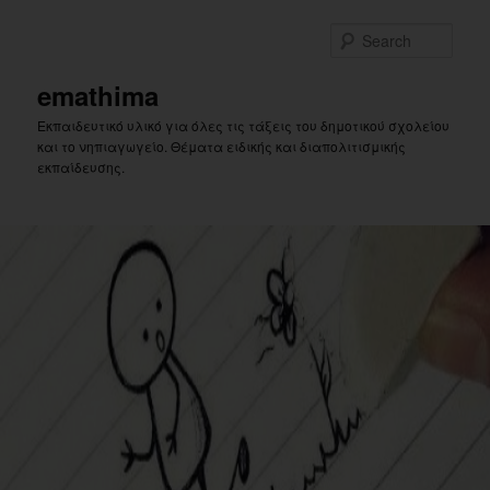
Skip
Skip
to
to
Sear
primary
secondary
content
content
emathima
Εκπαιδευτικό υλικό για όλες τις τάξεις του δημοτικού σχολείου
και το νηπιαγωγείο. Θέματα ειδικής και διαπολιτισμικής
εκπαίδευσης.