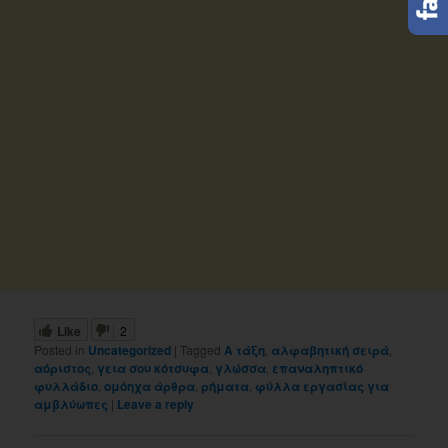
Like
2
Posted in
Uncategorized
|
Tagged
Α τάξη
,
αλφαβητική σειρά
,
αόριστος
,
γεια σου κότσυφα
,
γλώσσα
,
επαναληπτικό
φυλλάδιο
,
ομόηχα άρθρα
,
ρήματα
,
φύλλα εργασίας για
αμβλύωπες
|
Leave a reply