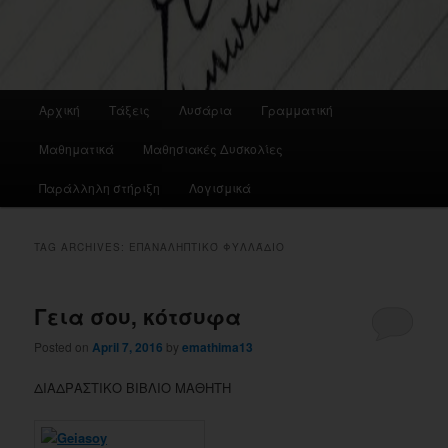
Main
Αρχική
Τάξεις
Λυσάρια
Γραμματική
menu
Μαθηματικά
Μαθησιακές Δυσκολίες
Παράλληλη στήριξη
Λογισμικά
TAG ARCHIVES:
ΕΠΑΝΑΛΗΠΤΙΚΌ ΦΥΛΛΆΔΙΟ
Γεια σου, κότσυφα
Posted on
April 7, 2016
by
emathima13
ΔΙΑΔΡΑΣΤΙΚΟ ΒΙΒΛΙΟ ΜΑΘΗΤΗ