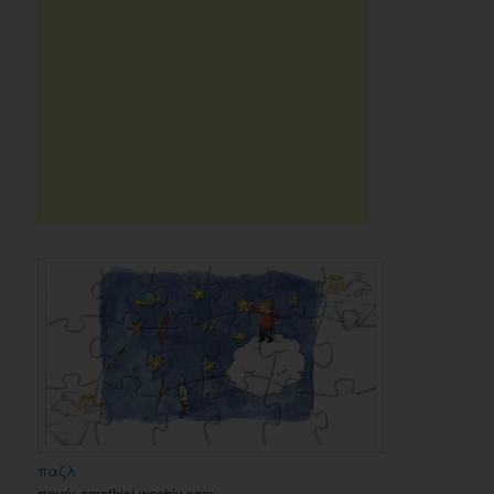
παζλ
πηγή: emathisi.weebly.com