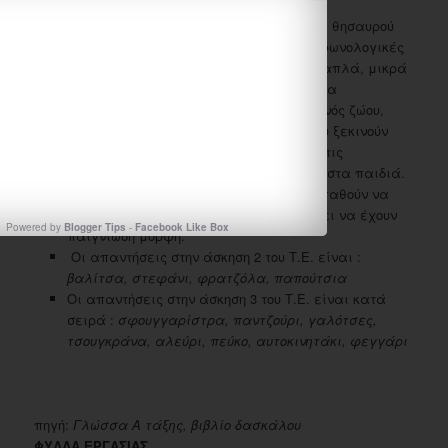
Ο/η εκπαιδευτικός ετοιμάζει ένα κυνήγι θησαυρού
λέξεων: απλά αινίγματα, γλωσσικές/φωνολογικές
ασκήσεις, γράμματα που λείπουν από απλά, μικρά
κείμενα, σκίτσα στα οποία θα πρέπει να
συμπληρωθεί η λεζάντα, καταγραφή ενός ζώου,
ενός προσώπου και ενός πράγματος που ξεκινούν
από το ίδιο γράμμα είναι μερικές από τις
δραστηριότητες που μπορεί να δίνονται στα παιδιά.
Τα παιδιά χωρισμένα σε ομάδες προσπαθούν να
λύσουν τους γρίφους, που πάντως πρέπει να έχουν
Powered by
Blogger Tips
-
Facebook Like Box
παιγνιώδη μορφή.
Οι απαντήσεις στην άσκηση 2 του Τ.Ε. είναι :
βαλίτσα, στεφάνι, φρατζόλα, παπούτσια
Οι απαντήσεις στην άσκηση 3 του Τ.Ε. είναι κατά
σειρά :
σφουγγαρίστρα, παντζούρι, γαλότσες,
τσουγκράνα, αλεύρι, πεύκο, αυτοκινητάκι, φεγγάρι
πηγή:
Γλώσσα Α τάξης, βιβλίο δασκάλου
ΦΥΛΛΑ ΕΡΓΑΣΙΑΣ