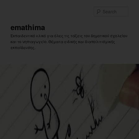
Skip
Skip
to
to
Sear
primary
secondary
content
content
emathima
Εκπαιδευτικό υλικό για όλες τις τάξεις του δημοτικού σχολείου
και το νηπιαγωγείο. Θέματα ειδικής και διαπολιτισμικής
εκπαίδευσης.