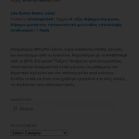
(
)
Like Button Notice
view
Posted in
Uncategorized
|
Tagged
Α τάξη
,
δίψηφα σύμφωνα
,
δίψηφα φωνήεντα
,
επαναληπτικό φυλλάδιο
,
επανάληψη
,
συνδυασμοί
|
1
Reply
Ονομάζομαι Μπίμπου Σάντυ, είμαι δασκάλα ειδικής αγωγής
και κατάγομαι από τα Ιωάννινα. Ασχολούμαι με το emathima.gr
από το 2010. Στο μενού "Τάξεις" θα βρείτε φύλλα εργασίας,
εποπτικό και διαδραστικό υλικό για όλα τα μαθήματα του
δημοτικού σχολείου και του νηπιαγωγείου ανά ενότητα.
Ελπίζω το site να γίνει ένα χρήσιμο εργαλείο για τους γονείς,
τα παιδιά και τους εκπαιδευτικούς.
ΑΝΑΖΗΤΗΣΗ
S
e
a
r
ΠΕΡΙΕΧΟΜΕΝΑ
c
Περιεχομενα
h