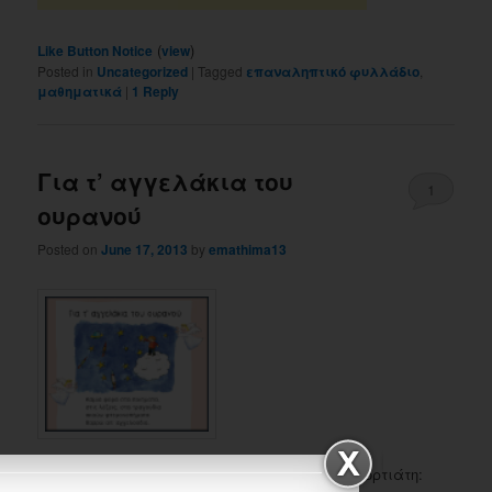
(
)
Like Button Notice
view
Posted in
Uncategorized
|
Tagged
επαναληπτικό φυλλάδιο
,
μαθηματικά
|
1
Reply
Για τ’ αγγελάκια του
1
ουρανού
Posted on
June 17, 2013
by
emathima13
Τα τετράστιχα αυτά τα έχει γράψει η Θέτη Χορτιάτη: