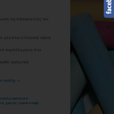
ρωση της διδασκαλίας του
 τα μεγάλα ελληνικά νησιά
ικά συμπλέγματα στα
κάθε νησιωτικό
e reading
→
εγάλα νησιωτικά
ατα
,
χάρτης
|
Leave a reply