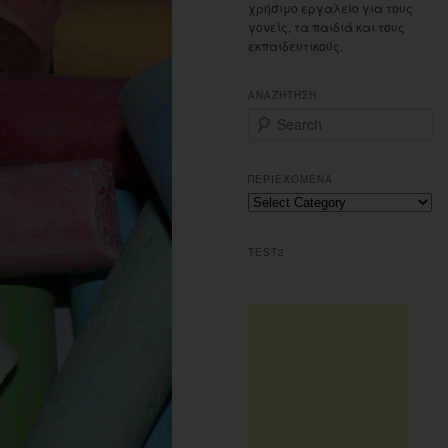
χρήσιμο εργαλείο για τους
γονείς, τα παιδιά και τους
εκπαιδευτικούς.
ΑΝΑΖΗΤΗΣΗ
S
e
a
r
ΠΕΡΙΕΧΟΜΕΝΑ
c
Περιεχομενα
h
TEST2