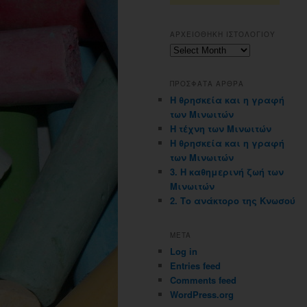
ΑΡΧΕΙΟΘΗΚΗ ΙΣΤΟΛΟΓΙΟΥ
Αρχειοθηκη
ιστολογιου
ΠΡΟΣΦΑΤΑ ΑΡΘΡΑ
Η θρησκεία και η γραφή
των Μινωιτών
Η τέχνη των Μινωιτών
Η θρησκεία και η γραφή
των Μινωιτών
3. Η καθημερινή ζωή των
Μινωιτών
2. Το ανάκτορο της Κνωσού
META
Log in
Entries feed
Comments feed
WordPress.org