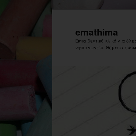
Skip
Skip
to
to
primary
secondary
emathima
content
content
Εκπαιδευτικό υλικό για όλες
νηπιαγωγείο. Θέματα ειδική