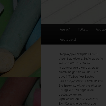
Main
Αρχική
Τάξεις
Λυσάρ
menu
Λογισμικά
Ονομάζομαι Μπίμπου Σάντυ,
είμαι δασκάλα ειδικής αγωγής
και κατάγομαι από τα
Ιωάννινα. Ασχολούμαι με το
emathima.gr από το 2010. Στο
μενού "Τάξεις" θα βρείτε
φύλλα εργασίας, εποπτικό και
διαδραστικό υλικό για όλα τα
μαθήματα του δημοτικού
σχολείου και του
νηπιαγωγείου ανά ενότητα.
Ελπίζω το site να γίνει ένα