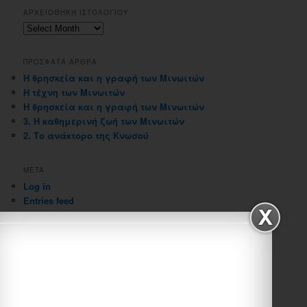
ΑΡΧΕΙΟΘΗΚΗ ΙΣΤΟΛΟΓΙΟΥ
Αρχειοθηκη
ιστολογιου
ΠΡΟΣΦΑΤΑ ΑΡΘΡΑ
Η θρησκεία και η γραφή των Μινωιτών
Η τέχνη των Μινωιτών
Η θρησκεία και η γραφή των Μινωιτών
3. Η καθημερινή ζωή των Μινωιτών
2. Το ανάκτορο της Κνωσού
META
Log in
Entries feed
Comments feed
WordPress.org
2018