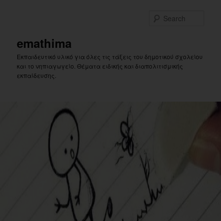
Skip
Skip
to
to
Sear
primary
secondary
content
content
emathima
Εκπαιδευτικό υλικό για όλες τις τάξεις του δημοτικού σχολείου
και το νηπιαγωγείο. Θέματα ειδικής και διαπολιτισμικής
εκπαίδευσης.