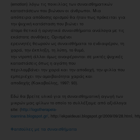
(emotion) λόγω τις ποικιλίας των συναισθηµατικών
καταστάσεων που βιώνουν οι άνθρωποι. Μια
απόπειρα απόδοσης ορισµού θα ήταν πως πρόκειται για
την ψυχική κατάσταση που βιώνει το
άτοµο θετικά ή αρνητικά συναισθήµατα ανάλογα µε τις
εκάστοτε συνθήκες. Ορισµένοι
ερευνητές θεωρούν ως συναισθήµατα το ενδιαφέρον, τη
χαρά, την έκπληξη, τη λύπη, το θυµό,
την ντροπή άλλοι όµως αναφέρονται σε µικτές ψυχικές
καταστάσεις όπως η αγάπη που
περιλαµβάνει την χαρά και την αποδοχή, την φιλία που
εµπεριέχει την αµοιβαιότητα χαράς και
αποδοχής (Κακαβούλης, 1997: 93).
Εδώ θα βρείτε υλικό για τη συναισθηματική αγωγή των
μικρών μας φίλων το οποίο το συλλέξαμε από αξιόλογα
site: (
http://logotherapeia-
ioannina.blogspot.gr/
, http://ekpaideusi.blogspot.gr/2009/09/28.html, htt
Φατσούλες με τα συναισθήματα