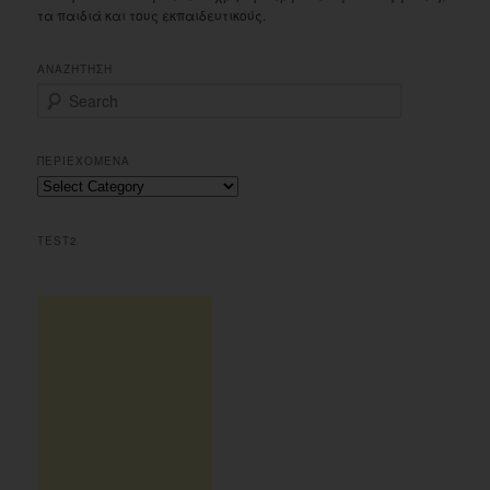
τα παιδιά και τους εκπαιδευτικούς.
ΑΝΑΖΗΤΗΣΗ
S
e
a
r
ΠΕΡΙΕΧΟΜΕΝΑ
c
Περιεχομενα
h
TEST2