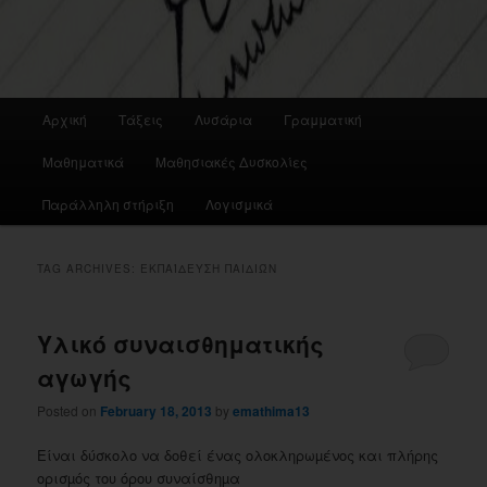
Main
Αρχική
Τάξεις
Λυσάρια
Γραμματική
menu
Μαθηματικά
Μαθησιακές Δυσκολίες
Παράλληλη στήριξη
Λογισμικά
TAG ARCHIVES:
ΕΚΠΑΊΔΕΥΣΗ ΠΑΙΔΙΏΝ
Υλικό συναισθηματικής
αγωγής
Posted on
February 18, 2013
by
emathima13
Είναι δύσκολο να δοθεί ένας ολοκληρωµένος και πλήρης
ορισµός του όρου συναίσθηµα