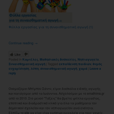
Φύλλα εργασίας για τη συναισθηματική αγωγή (1)
Continue reading
→
Like
Posted in
Καρτέλες
,
Μαθησιακές δυσκολίες
,
Νηπιαγωγείο
,
Συναισθηματική αγωγή
|
Tagged
εκπαίδευση παιδιών
,
θυμός
ευχαρίστηση
,
λύπη
,
συναισθηματική αγωγή
,
χαρά
|
Leave a
reply
Ονομάζομαι Μπίμπου Σάντυ, είμαι δασκάλα ειδικής αγωγής
και κατάγομαι από τα Ιωάννινα. Ασχολούμαι με το emathima.gr
από το 2010. Στο μενού "Τάξεις" θα βρείτε φύλλα εργασίας,
εποπτικό και διαδραστικό υλικό για όλα τα μαθήματα του
δημοτικού σχολείου και του νηπιαγωγείου ανά ενότητα.
Ελπίζω το site να γίνει ένα χρήσιμο εργαλείο για τους γονείς,