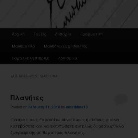
Main
Αρχική
Τάξεις
Λυσάρια
Γραμματική
menu
Μαθηματικά
Μαθησιακές Δυσκολίες
Παράλληλη στήριξη
Λογισμικά
TAG ARCHIVES:
ΔΙΆΣΤΗΜΑ
Πλανήτες
Posted on
February 11, 2018
by
emathima13
Πατήστε τους παρακάτω συνδέσμους ή εικόνες για να
κατεβάσετε και να εκτυπώσετε εντελώς δωρεάν φύλλα
ζωγραφικής με θέμα τους πλανήτες.