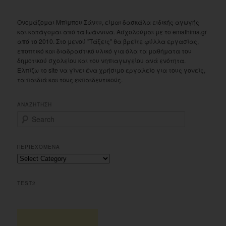
Ονομάζομαι Μπίμπου Σάντυ, είμαι δασκάλα ειδικής αγωγής
και κατάγομαι από τα Ιωάννινα. Ασχολούμαι με το emathima.gr
από το 2010. Στο μενού "Τάξεις" θα βρείτε φύλλα εργασίας,
εποπτικό και διαδραστικό υλικό για όλα τα μαθήματα του
δημοτικού σχολείου και του νηπιαγωγείου ανά ενότητα.
Ελπίζω το site να γίνει ένα χρήσιμο εργαλείο για τους γονείς,
τα παιδιά και τους εκπαιδευτικούς.
ΑΝΑΖΗΤΗΣΗ
S
e
a
r
ΠΕΡΙΕΧΟΜΕΝΑ
c
Περιεχομενα
h
TEST2