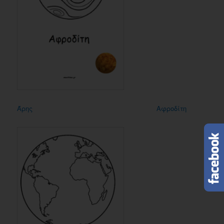
Άρης
Αφροδίτη