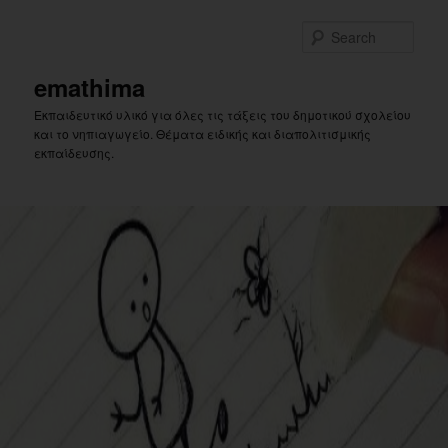
Skip
Skip
to
to
Sear
primary
secondary
content
content
emathima
Εκπαιδευτικό υλικό για όλες τις τάξεις του δημοτικού σχολείου
και το νηπιαγωγείο. Θέματα ειδικής και διαπολιτισμικής
εκπαίδευσης.