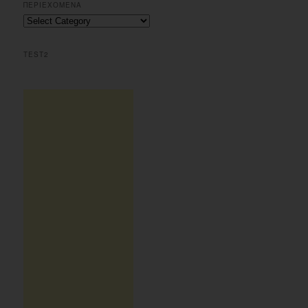
r
ΠΕΡΙΕΧΟΜΕΝΑ
c
Περιεχομενα
h
TEST2