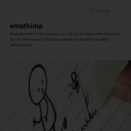
Skip
Skip
to
to
Sear
primary
secondary
content
content
emathima
Εκπαιδευτικό υλικό για όλες τις τάξεις του δημοτικού σχολείου
και το νηπιαγωγείο. Θέματα ειδικής και διαπολιτισμικής
εκπαίδευσης.