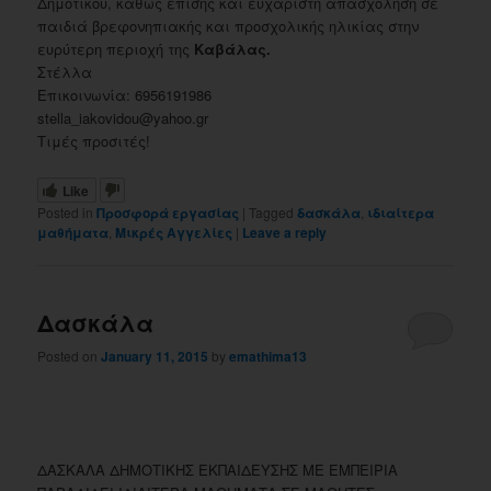
Δημοτικού, καθώς επίσης και ευχάριστη απασχόληση σε
παιδιά βρεφονηπιακής και προσχολικής ηλικίας στην
ευρύτερη περιοχή της
Καβάλας.
Στέλλα
Επικοινωνία: 6956191986
stella_iakovidou@yahoo.gr
Τιμές προσιτές!
Like
Posted in
Προσφορά εργασίας
|
Tagged
δασκάλα
,
ιδιαίτερα
μαθήματα
,
Μικρές Αγγελίες
|
Leave a reply
Δασκάλα
Posted on
January 11, 2015
by
emathima13
ΔΑΣΚΑΛΑ ΔΗΜΟΤΙΚΗΣ ΕΚΠΑΙΔΕΥΣΗΣ ΜΕ ΕΜΠΕΙΡΙΑ