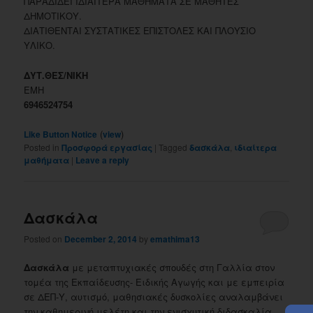
ΠΑΡΑΔΙΔΕΙ ΙΔΙΑΙΤΕΡΑ ΜΑΘΗΜΑΤΑ ΣΕ ΜΑΘΗΤΕΣ
ΔΗΜΟΤΙΚΟΥ.
ΔΙΑΤΙΘΕΝΤΑΙ ΣΥΣΤΑΤΙΚΕΣ ΕΠΙΣΤΟΛΕΣ ΚΑΙ ΠΛΟΥΣΙΟ
ΥΛΙΚΟ.
ΔΥΤ.ΘΕΣ/ΝΙΚΗ
ΕΜΗ
6946524754
(
)
Like Button Notice
view
Posted in
Προσφορά εργασίας
|
Tagged
δασκάλα
,
ιδιαίτερα
μαθήματα
|
Leave a reply
Δασκάλα
Posted on
December 2, 2014
by
emathima13
Δασκάλα
με μεταπτυχιακές σπουδές στη Γαλλία στον
τομέα της Εκπαίδευσης- Ειδικής Αγωγής και με εμπειρία
σε ΔΕΠ-Υ, αυτισμό, μαθησιακές δυσκολίες αναλαμβάνει
την καθημερινή μελέτη και την ενισχυτική διδασκαλία