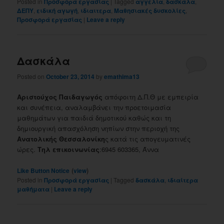
Posted in
Προσφορά εργασίας
|
Tagged
αγγελία
,
δασκάλα
,
ΔΕΠΥ
,
ειδική αγωγή
,
ιδιαιτερα
,
Μαθησιακές δυσκολίες
,
Προσφορά εργασίας
|
Leave a reply
Δασκάλα
Posted on
October 23, 2014
by
emathima13
Αριστούχος Παιδαγωγός
απόφοιτη Δ.Π.Θ με εμπειρία
και συνέπεια, αναλαμβάνει την προετοιμασία
μαθημάτων για παιδιά δημοτικού καθώς και τη
δημιουργική απασχόληση νηπίων στην περιοχή της
Ανατολικής Θεσσαλονίκη
ς κατά τις απογευματινές
ώρες.
Τηλ επικοινωνίας
:6945 603365, Άννα
(
)
Like Button Notice
view
Posted in
Προσφορά εργασίας
|
Tagged
δασκάλα
,
ιδιαίτερα
μαθήματα
|
Leave a reply