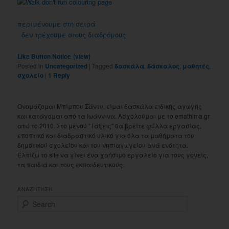
περιμένουμε στη σειρά
δεν τρέχουμε στους διαδρόμους
(
)
Like Button Notice
view
Posted in
Uncategorized
|
Tagged
δασκάλα
,
δάσκαλος
,
μαθητές
,
σχολείο
|
1
Reply
Ονομάζομαι Μπίμπου Σάντυ, είμαι δασκάλα ειδικής αγωγής
και κατάγομαι από τα Ιωάννινα. Ασχολούμαι με το emathima.gr
από το 2010. Στο μενού "Τάξεις" θα βρείτε φύλλα εργασίας,
εποπτικό και διαδραστικό υλικό για όλα τα μαθήματα του
δημοτικού σχολείου και του νηπιαγωγείου ανά ενότητα.
Ελπίζω το site να γίνει ένα χρήσιμο εργαλείο για τους γονείς,
τα παιδιά και τους εκπαιδευτικούς.
ΑΝΑΖΗΤΗΣΗ
S
e
a