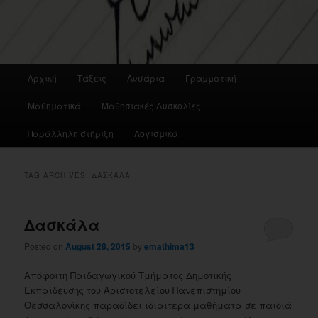
Main
Αρχική
Τάξεις
Λυσάρια
Γραμματική
menu
Μαθηματικά
Μαθησιακές Δυσκολίες
Παράλληλη στήριξη
Λογισμικά
TAG ARCHIVES:
ΔΑΣΚΆΛΑ
Δασκάλα
Posted on
August 28, 2015
by
emathima13
Απόφοιτη Παιδαγωγικού Τμήματος Δημοτικής
Εκπαίδευσης του Αριστοτελείου Πανεπιστημίου
Θεσσαλονίκης παραδίδει ιδιαίτερα μαθήματα σε παιδιά