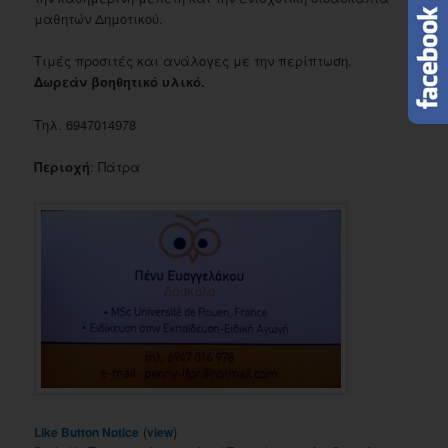
μαθητών Δημοτικού.
Τιμές προσιτές και ανάλογες με την περίπτωση.
Δωρεάν βοηθητικό υλικό.
Τηλ. 6947014978
Περιοχή
: Πάτρα
(
)
Like Button Notice
view